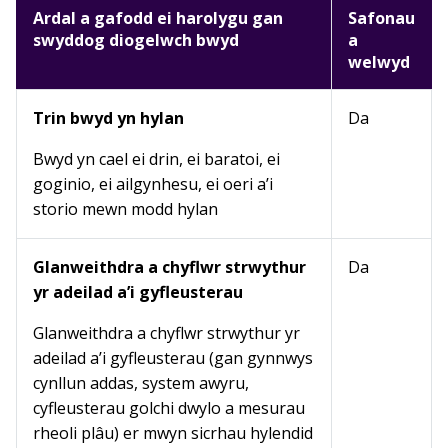
Ardal a gafodd ei harolygu gan
Safonau
swyddog diogelwch bwyd
a
welwyd
Trin bwyd yn hylan
Da
Bwyd yn cael ei drin, ei baratoi, ei
goginio, ei ailgynhesu, ei oeri a’i
storio mewn modd hylan
Glanweithdra a chyflwr strwythur
Da
yr adeilad a’i gyfleusterau
Glanweithdra a chyflwr strwythur yr
adeilad a’i gyfleusterau (gan gynnwys
cynllun addas, system awyru,
cyfleusterau golchi dwylo a mesurau
rheoli plâu) er mwyn sicrhau hylendid