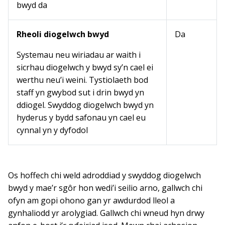
bwyd da
Rheoli diogelwch bwyd
Da
Systemau neu wiriadau ar waith i
sicrhau diogelwch y bwyd sy’n cael ei
werthu neu’i weini. Tystiolaeth bod
staff yn gwybod sut i drin bwyd yn
ddiogel. Swyddog diogelwch bwyd yn
hyderus y bydd safonau yn cael eu
cynnal yn y dyfodol
Os hoffech chi weld adroddiad y swyddog diogelwch
bwyd y mae’r sgôr hon wedi’i seilio arno, gallwch chi
ofyn am gopi ohono gan yr awdurdod lleol a
gynhaliodd yr arolygiad. Gallwch chi wneud hyn drwy