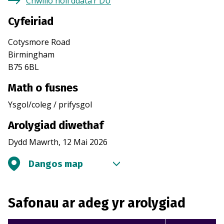
Chwilio holl ddata’r DU
Cyfeiriad
Cotysmore Road
Birmingham
B75 6BL
Math o fusnes
Ysgol/coleg / prifysgol
Arolygiad diwethaf
Dydd Mawrth, 12 Mai 2026
Dangos map
Safonau ar adeg yr arolygiad