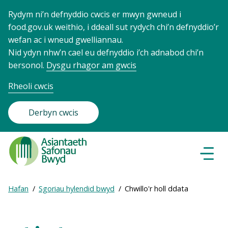
Rydym ni’n defnyddio cwcis er mwyn gwneud i
food.gov.uk weithio, i ddeall sut rydych chi’n defnyddio’r
wefan ac i wneud gwelliannau.
Nid ydyn nhw’n cael eu defnyddio i’ch adnabod chi’n
bersonol.
Dysgu rhagor am gwcis
Rheoli cwcis
Derbyn cwcis
Food
Standards
Dewisl
Llywio
Agency
-
Expand
Hafan
Sgoriau hylendid bwyd
Chwillo'r holl ddata
Frontpage
Breadcrumb
breadcrumb
navigation