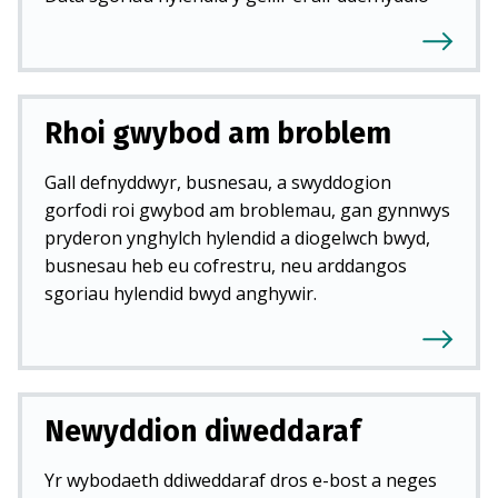
Rhoi gwybod am broblem
Gall defnyddwyr, busnesau, a swyddogion
gorfodi roi gwybod am broblemau, gan gynnwys
pryderon ynghylch hylendid a diogelwch bwyd,
busnesau heb eu cofrestru, neu arddangos
sgoriau hylendid bwyd anghywir.
Newyddion diweddaraf
Yr wybodaeth ddiweddaraf dros e-bost a neges