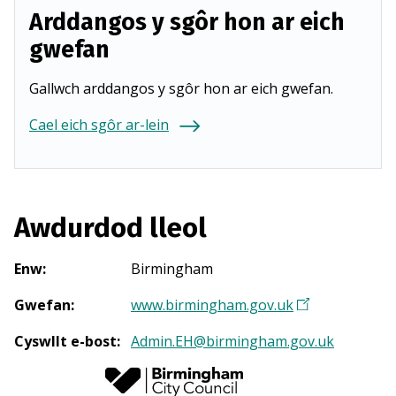
Arddangos y sgôr hon ar eich
gwefan
Gallwch arddangos y sgôr hon ar eich gwefan.
Cael eich sgôr ar-lein
Awdurdod lleol
Enw
:
Birmingham
Gwefan
:
www.birmingham.gov.uk
(
Y
Cyswllt e-bost
:
Admin.EH@birmingham.gov.uk
n
a
g