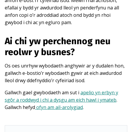
anfon e-bost i’r cyfeiriad isod. Mewn rhai achosion,
efallai y bydd yr awdurdod lleol yn penderfynu na all
anfon copi o’r adroddiad atoch ond bydd yn rhoi
gwybod i chi ac yn egluro pam.
Ai chi yw perchennog neu
reolwr y busnes?
Os oes unrhyw wybodaeth anghywir ar y dudalen hon,
gallwch e-bostio’r wybodaeth gywir at eich awdurdod
lleol drwy ddefnyddio’r cyfeiriad isod.
Gallwch gael gwybodaeth am sut i
apelio yn erbyn y
sgôr a roddwyd i chi a dysgu am eich hawl i ymateb
.
Gallwch hefyd
ofyn am ail-arolygiad
.