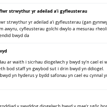
lwr strwythur yr adeilad a’i gyfleusterau
wr strwythur yr adeilad a’i gyfleusterau (gan gynnw
m awyru, cyfleusterau golchi dwylo a mesurau rheoli
lendid bwyd da
wyd
au ar waith i sicrhau diogelwch y bwyd sy’n cael ei 
aeth bod staff yn gwybod sut i drin bwyd yn ddiogel.
wyd yn hyderus y bydd safonau yn cael eu cynnal y
roddiad y swyddog diogelwch bwyd y mae’r sgôr hon w