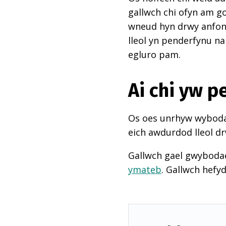
gallwch chi ofyn am go
wneud hyn drwy anfon e
lleol yn penderfynu na
egluro pam.
Ai chi yw 
Os oes unrhyw wybodae
eich awdurdod lleol dr
Gallwch gael gwyboda
ymateb
. Gallwch hefy