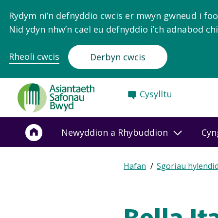
Rydym ni’n defnyddio cwcis er mwyn gwneud i food.
Nid ydyn nhw’n cael eu defnyddio i’ch adnabod chi
Rheoli cwcis
Derbyn cwcis
Food
Cysylltu
Standards
Agency
-
Newyddion a Rhybuddion
Cyn
Frontpage
Expand
Hafan
Sgoriau hylendi
Breadcrumb
breadcrumb
navigation