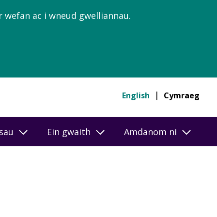
’r wefan ac i wneud gwelliannau.
English
Cymraeg
esau
Ein gwaith
Amdanom ni