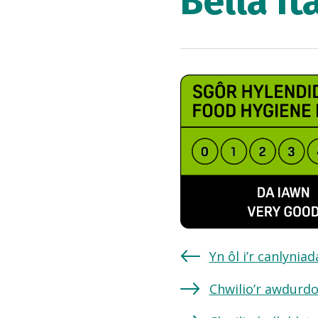
Bella It
Yn ôl i’r canlynia
Chwilio’r awdurdo