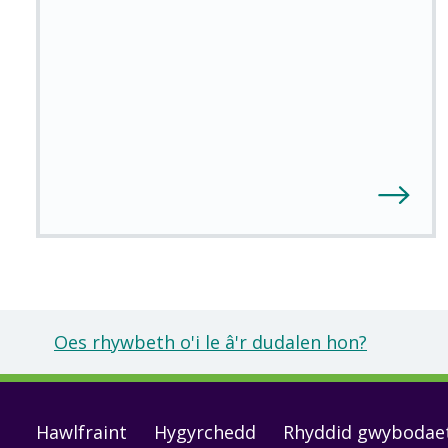
Oes rhywbeth o'i le â'r dudalen hon?
Footer
Hawlfraint
Hygyrchedd
Rhyddid gwybodae