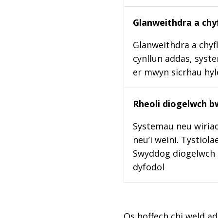
Glanweithdra a chyf
Glanweithdra a chyfl
cynllun addas, syste
er mwyn sicrhau hy
Rheoli diogelwch b
Systemau neu wiriad
neu’i weini. Tystiol
Swyddog diogelwch b
dyfodol
Os hoffech chi weld ad