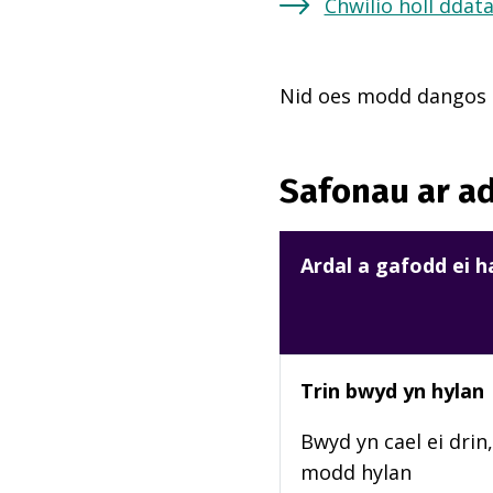
Chwilio holl ddat
Nid oes modd dangos m
Safonau ar ad
Ardal a gafodd ei 
Trin bwyd yn hylan
Bwyd yn cael ei drin,
modd hylan