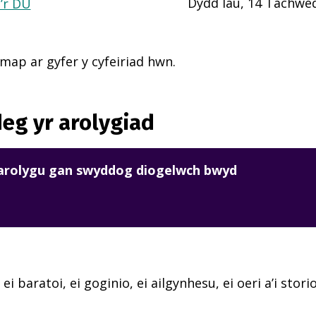
Dydd Iau, 14 Tachwe
a’r DU
ap ar gyfer y cyfeiriad hwn.
eg yr arolygiad
harolygu gan swyddog diogelwch bwyd
 ei baratoi, ei goginio, ei ailgynhesu, ei oeri a’i sto