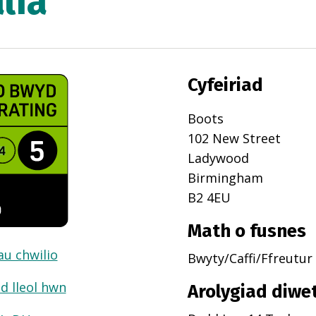
alia
Cyfeiriad
Boots
102 New Street
Ladywood
Birmingham
B2 4EU
Math o fusnes
dau chwilio
Bwyty/Caffi/Ffreutur
d lleol hwn
Arolygiad diwe