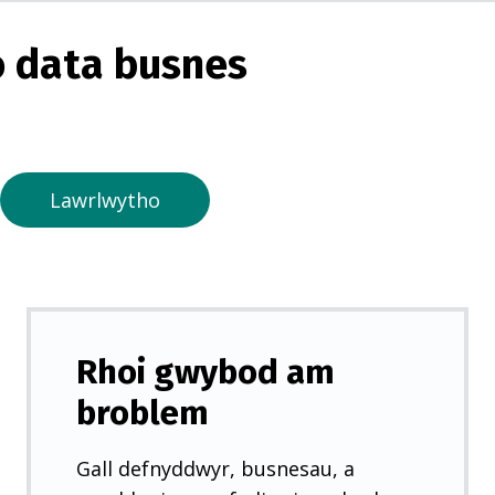
g
o
 data busnes
r
m
e
w
n
Lawrlwytho
t
a
b
n
e
Rhoi gwybod am
w
broblem
y
d
Gall defnyddwyr, busnesau, a
d