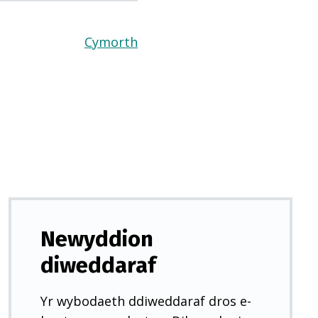
Cymorth
(Yn
agor
mewn
tab
newydd)
Newyddion
diweddaraf
Yr wybodaeth ddiweddaraf dros e-