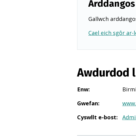
Arddangos 
Gallwch arddangos
Cael eich sgôr ar-l
Awdurdod l
Enw
:
Birm
Gwefan
:
www.
Cyswllt e-bost
:
Admi