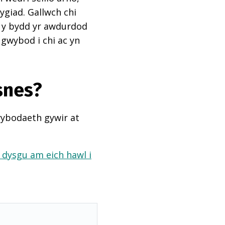
ygiad. Gallwch chi
ai y bydd yr awdurdod
 gwybod i chi ac yn
snes?
wybodaeth gywir at
a dysgu am eich hawl i