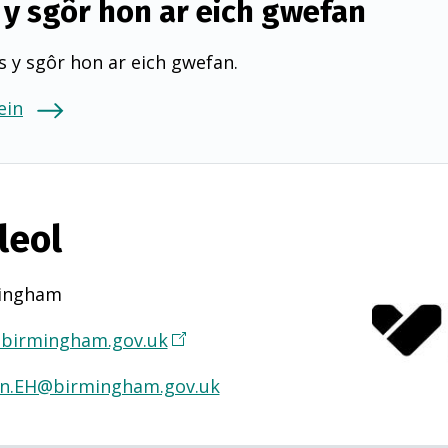
y sgôr hon ar eich gwefan
 y sgôr hon ar eich gwefan.
ein
leol
ingham
birmingham.gov.uk
(
Y
n.EH@birmingham.gov.uk
n
a