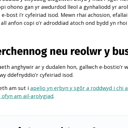
pi ohono gan yr awdurdod lleol a gynhaliodd yr arol
-bost i’r cyfeiriad isod. Mewn rhai achosion, efall
 all anfon copi o’r adroddiad atoch ond bydd yn rhoi
perchennog neu reolwr y bu
th anghywir ar y dudalen hon, gallwch e-bostio’r 
wy ddefnyddio’r cyfeiriad isod.
eth am sut i
apelio yn erbyn y sgôr a roddwyd i chi 
d
ofyn am ail-arolygiad
.