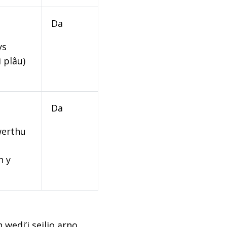
Da
ys
 plâu)
Da
werthu
n y
edi’i seilio arno,