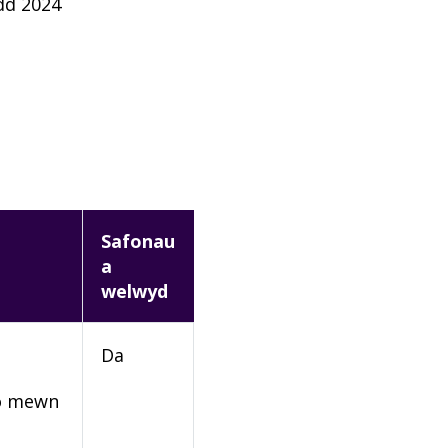
dd 2024
Safonau
a
welwyd
Da
rio mewn