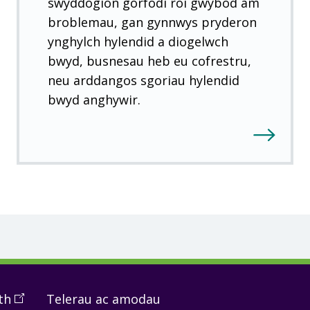
swyddogion gorfodi roi gwybod am
)
broblemau, gan gynnwys pryderon
ynghylch hylendid a diogelwch
bwyd, busnesau heb eu cofrestru,
neu arddangos sgoriau hylendid
bwyd anghywir.
th
(
Open
Telerau ac amodau