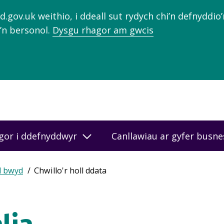
gov.uk weithio, i ddeall sut rydych chi’n defnyddio
’n bersonol.
Dysgu rhagor am gwcis
gor i ddefnyddwyr
Canllawiau ar gyfer busn
d bwyd
Chwillo'r holl ddata