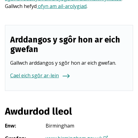
Gallwch hefyd
ofyn am ail-arolygiad
.
Arddangos y sgôr hon ar eich
gwefan
Gallwch arddangos y sgôr hon ar eich gwefan.
Cael eich sgôr ar-lein
Awdurdod lleol
Enw
:
Birmingham