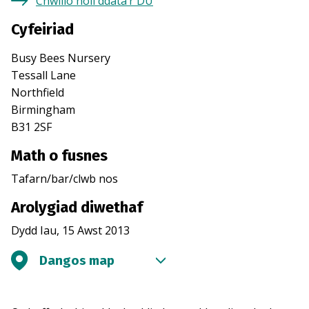
Chwilio holl ddata’r DU
Cyfeiriad
Busy Bees Nursery
Tessall Lane
Northfield
Birmingham
B31 2SF
Math o fusnes
Tafarn/bar/clwb nos
Arolygiad diwethaf
Dydd Iau, 15 Awst 2013
Dangos map