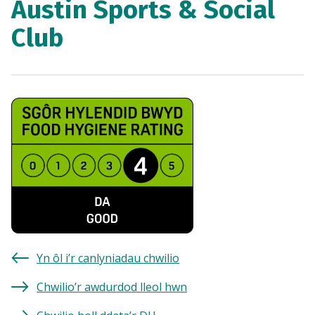
Austin Sports & Social
Club
Yn ôl i’r canlyniadau chwilio
Chwilio’r awdurdod lleol hwn