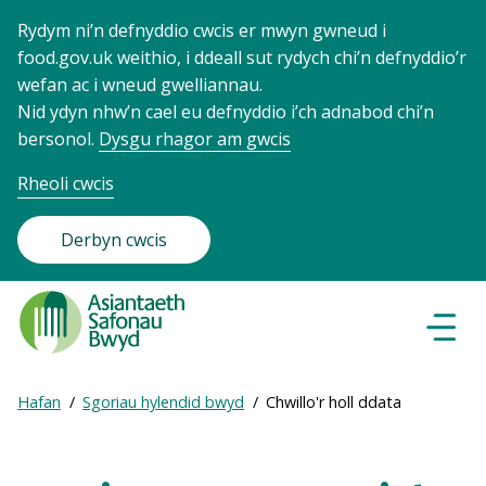
Rydym ni’n defnyddio cwcis er mwyn gwneud i
food.gov.uk weithio, i ddeall sut rydych chi’n defnyddio’r
wefan ac i wneud gwelliannau.
Nid ydyn nhw’n cael eu defnyddio i’ch adnabod chi’n
bersonol.
Dysgu rhagor am gwcis
Rheoli cwcis
Derbyn cwcis
Food
Standards
Dewisl
Llywio
Agency
-
Expand
Hafan
Sgoriau hylendid bwyd
Chwillo'r holl ddata
Frontpage
Breadcrumb
breadcrumb
navigation