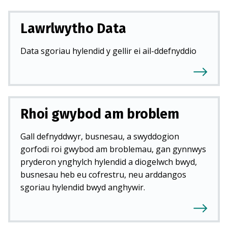
d
d
Lawrlwytho Data
)
Data sgoriau hylendid y gellir ei ail-ddefnyddio
Rhoi gwybod am broblem
Gall defnyddwyr, busnesau, a swyddogion
gorfodi roi gwybod am broblemau, gan gynnwys
pryderon ynghylch hylendid a diogelwch bwyd,
busnesau heb eu cofrestru, neu arddangos
sgoriau hylendid bwyd anghywir.