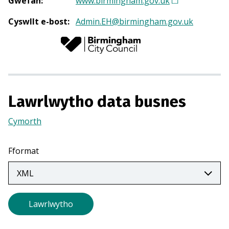
Gwefan
:
www.birmingham.gov.uk
(
Y
Cyswllt e-bost
:
Admin.EH@birmingham.gov.uk
n
a
g
o
r
m
Lawrlwytho data busnes
e
w
Cymorth
(Yn
n
agor
t
mewn
Fformat
a
tab
b
newydd)
n
e
Lawrlwytho
w
y