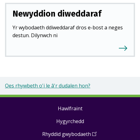
Newyddion diweddaraf
Yr wybodaeth ddiweddaraf dros e-bost a neges
destun. Dilynwch ni
Oes rhywbeth o'i le â'r dudalen hon?
Hawlfraint
Footer
Hygyrchedd
links
Rhyddid gwybodaeth
(
Open