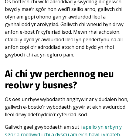
Os hoffech chi weld adroddiad y swyddog diogelwch
bwyd y mae’r sgôr hon wedi’i seilio arno, gallwch chi
ofyn am gopi ohono gan yr awdurdod lleol a
gynhaliodd yr arolygiad. Gallwch chi wneud hyn drwy
anfon e-bost i’r cyfeiriad isod. Mewn rhai achosion,
efallai y bydd yr awdurdod lleol yn penderfynu na all
anfon copi o’r adroddiad atoch ond bydd yn rhoi
gwybod i chi ac yn egluro pam.
Ai chi yw perchennog neu
reolwr y busnes?
Os oes unrhyw wybodaeth anghywir ar y dudalen hon,
gallwch e-bostio’r wybodaeth gywir at eich awdurdod
lleol drwy ddefnyddio’r cyfeiriad isod.
Gallwch gael gwybodaeth am sut i
apelio yn erbyn y
sgôr a roddwyd i chi a dysgu am eich hawl i ymateb
.