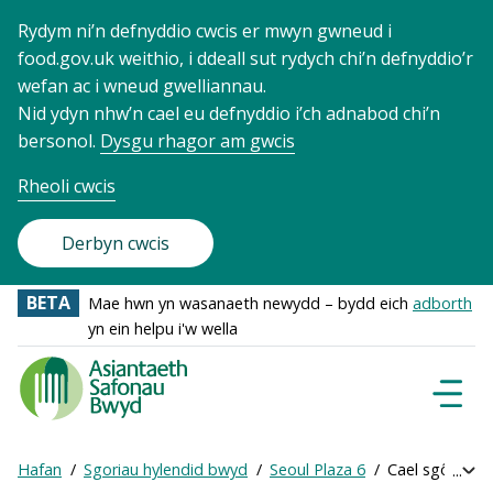
Rydym ni’n defnyddio cwcis er mwyn gwneud i
food.gov.uk weithio, i ddeall sut rydych chi’n defnyddio’r
wefan ac i wneud gwelliannau.
Nid ydyn nhw’n cael eu defnyddio i’ch adnabod chi’n
bersonol.
Dysgu rhagor am gwcis
Rheoli cwcis
Derbyn cwcis
BETA
Mae hwn yn wasanaeth newydd – bydd eich
adborth
yn ein helpu i'w wella
Food
Standards
Dewisl
Llywio
Agency
-
Hafan
Sgoriau hylendid bwyd
Seoul Plaza 6
Cael sgôr ar-le
Exp
Frontpage
Breadcrumb