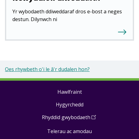
Yr wybodaeth ddiweddaraf dros e-bost a neges
destun. Dilynwch ni
Oes rhywbeth o'i le â'r dudalen hon?
Hawlfraint
Footer
Hygyrchedd
links
Rhyddid gwybodaeth
(
Open
in
Telerau ac amodau
a