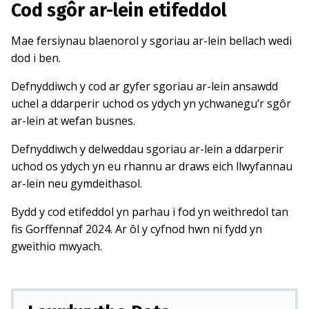
Cod sgôr ar-lein etifeddol
Mae fersiynau blaenorol y sgoriau ar-lein bellach wedi
dod i ben.
Defnyddiwch y cod ar gyfer sgoriau ar-lein ansawdd
uchel a ddarperir uchod os ydych yn ychwanegu’r sgôr
ar-lein at wefan busnes.
Defnyddiwch y delweddau sgoriau ar-lein a ddarperir
uchod os ydych yn eu rhannu ar draws eich llwyfannau
ar-lein neu gymdeithasol.
Bydd y cod etifeddol yn parhau i fod yn weithredol tan
fis Gorffennaf 2024. Ar ôl y cyfnod hwn ni fydd yn
gweithio mwyach.