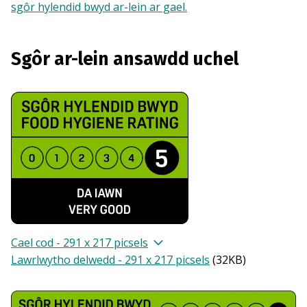
sgôr hylendid bwyd ar-lein ar gael.
Sgôr ar-lein ansawdd uchel
Cael cod - 291 x 217 picsels
Lawrlwytho delwedd - 291 x 217 picsels
(
32KB
)