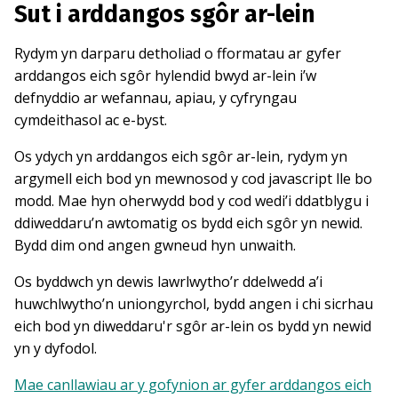
Sut i arddangos sgôr ar-lein
Rydym yn darparu detholiad o fformatau ar gyfer
arddangos eich sgôr hylendid bwyd ar-lein i’w
defnyddio ar wefannau, apiau, y cyfryngau
cymdeithasol ac e-byst.
Os ydych yn arddangos eich sgôr ar-lein, rydym yn
argymell eich bod yn mewnosod y cod javascript lle bo
modd. Mae hyn oherwydd bod y cod wedi’i ddatblygu i
ddiweddaru’n awtomatig os bydd eich sgôr yn newid.
Bydd dim ond angen gwneud hyn unwaith.
Os byddwch yn dewis lawrlwytho’r ddelwedd a’i
huwchlwytho’n uniongyrchol, bydd angen i chi sicrhau
eich bod yn diweddaru'r sgôr ar-lein os bydd yn newid
yn y dyfodol.
Mae canllawiau ar y gofynion ar gyfer arddangos eich