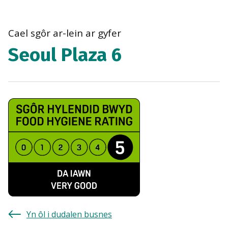
bre
navi
Cael sgôr ar-lein ar gyfer
Seoul Plaza 6
Yn ôl i dudalen busnes