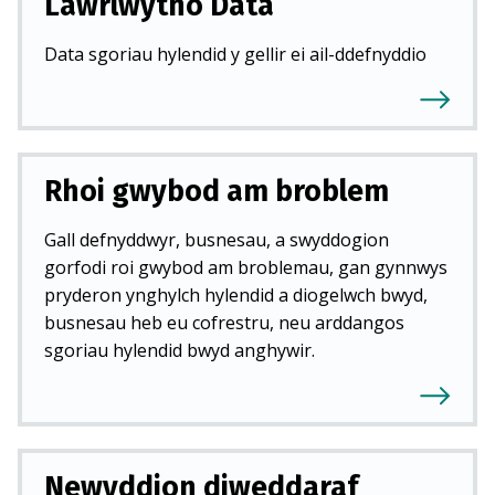
Lawrlwytho Data
Data sgoriau hylendid y gellir ei ail-ddefnyddio
Rhoi gwybod am broblem
Gall defnyddwyr, busnesau, a swyddogion
gorfodi roi gwybod am broblemau, gan gynnwys
pryderon ynghylch hylendid a diogelwch bwyd,
busnesau heb eu cofrestru, neu arddangos
sgoriau hylendid bwyd anghywir.
Newyddion diweddaraf