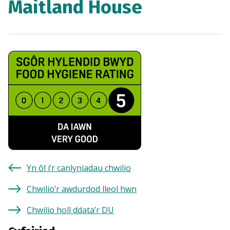
Maitland House
Yn ôl i’r canlyniadau chwilio
Chwilio’r awdurdod lleol hwn
Chwilio holl ddata’r DU