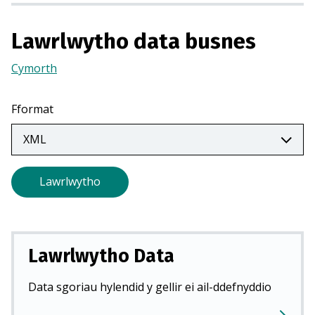
m
e
Lawrlwytho data busnes
w
Cymorth
(Yn
n
agor
t
mewn
a
Fformat
tab
b
newydd)
n
e
w
Lawrlwytho
y
d
d
)
Lawrlwytho Data
Data sgoriau hylendid y gellir ei ail-ddefnyddio