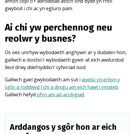
anfon copi o’r adroddiad atoch ond bydd yn rhoi
gwybod i chi ac yn egluro pam.
Ai chi yw perchennog neu
reolwr y busnes?
Os oes unrhyw wybodaeth anghywir ar y dudalen hon,
gallwch e-bostio’r wybodaeth gywir at eich awdurdod
lleol drwy ddefnyddio’r cyfeiriad isod.
Gallwch gael gwybodaeth am sut i
apelio yn erbyn y
sgôr a roddwyd i chi a dysgu am eich hawl i ymateb
.
Gallwch hefyd
ofyn am ail-arolygiad
.
Arddangos y sgôr hon ar eich