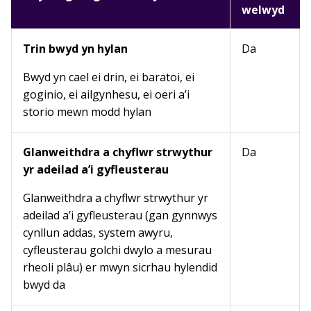
welwyd
Trin bwyd yn hylan
Da
Bwyd yn cael ei drin, ei baratoi, ei
goginio, ei ailgynhesu, ei oeri a’i
storio mewn modd hylan
Glanweithdra a chyflwr strwythur
Da
yr adeilad a’i gyfleusterau
Glanweithdra a chyflwr strwythur yr
adeilad a’i gyfleusterau (gan gynnwys
cynllun addas, system awyru,
cyfleusterau golchi dwylo a mesurau
rheoli plâu) er mwyn sicrhau hylendid
bwyd da