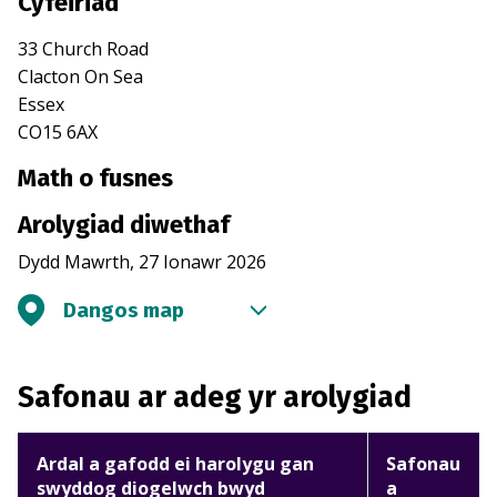
Cyfeiriad
33 Church Road
Clacton On Sea
Essex
CO15 6AX
Math o fusnes
Arolygiad diwethaf
Dydd Mawrth, 27 Ionawr 2026
Dangos map
Safonau ar adeg yr arolygiad
Ardal a gafodd ei harolygu gan
Safonau
swyddog diogelwch bwyd
a