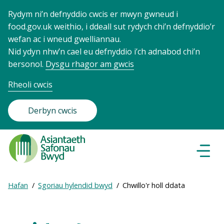
Rydym ni’n defnyddio cwcis er mwyn gwneud i
food.gov.uk weithio, i ddeall sut rydych chi’n defnyddio’r
wefan ac i wneud gwelliannau.
Nid ydyn nhw’n cael eu defnyddio i’ch adnabod chi’n
bersonol.
Dysgu rhagor am gwcis
Rheoli cwcis
Derbyn cwcis
Food
Standards
Dewisl
Llywio
Agency
-
Expand
Hafan
Sgoriau hylendid bwyd
Chwillo'r holl ddata
Frontpage
Breadcrumb
breadcrumb
navigation