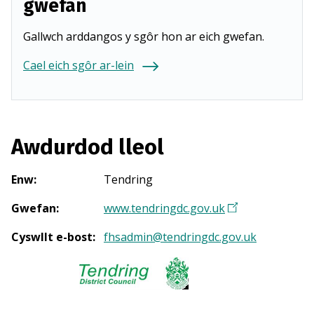
gwefan
Gallwch arddangos y sgôr hon ar eich gwefan.
Cael eich sgôr ar-lein
Awdurdod lleol
Enw
:
Tendring
Gwefan
:
www.tendringdc.gov.uk
(
Y
Cyswllt e-bost
:
fhsadmin@tendringdc.gov.uk
n
a
g
o
r