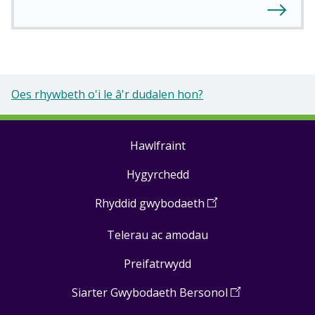
Oes rhywbeth o'i le â'r dudalen hon?
Hawlfraint
Footer
Hygyrchedd
links
Rhyddid gwybodaeth
(
Open
in
Telerau ac amodau
a
new
Preifatrwydd
window
)
Siarter Gwybodaeth Bersonol
(
Open
in