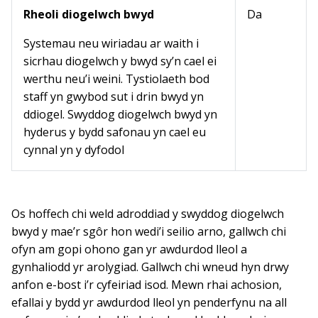
Rheoli diogelwch bwyd
Da
Systemau neu wiriadau ar waith i
sicrhau diogelwch y bwyd sy’n cael ei
werthu neu’i weini. Tystiolaeth bod
staff yn gwybod sut i drin bwyd yn
ddiogel. Swyddog diogelwch bwyd yn
hyderus y bydd safonau yn cael eu
cynnal yn y dyfodol
Os hoffech chi weld adroddiad y swyddog diogelwch
bwyd y mae’r sgôr hon wedi’i seilio arno, gallwch chi
ofyn am gopi ohono gan yr awdurdod lleol a
gynhaliodd yr arolygiad. Gallwch chi wneud hyn drwy
anfon e-bost i’r cyfeiriad isod. Mewn rhai achosion,
efallai y bydd yr awdurdod lleol yn penderfynu na all