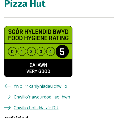
Pizza Hut
Yn ôl i’r canlyniadau chwilio
Chwilio’r awdurdod lleol hwn
Chwilio holl ddata’r DU