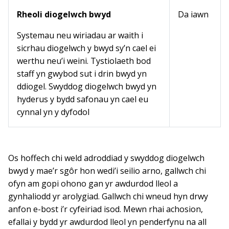
Rheoli diogelwch bwyd
Da iawn
Systemau neu wiriadau ar waith i
sicrhau diogelwch y bwyd sy’n cael ei
werthu neu’i weini. Tystiolaeth bod
staff yn gwybod sut i drin bwyd yn
ddiogel. Swyddog diogelwch bwyd yn
hyderus y bydd safonau yn cael eu
cynnal yn y dyfodol
Os hoffech chi weld adroddiad y swyddog diogelwch
bwyd y mae’r sgôr hon wedi’i seilio arno, gallwch chi
ofyn am gopi ohono gan yr awdurdod lleol a
gynhaliodd yr arolygiad. Gallwch chi wneud hyn drwy
anfon e-bost i’r cyfeiriad isod. Mewn rhai achosion,
efallai y bydd yr awdurdod lleol yn penderfynu na all