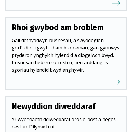
Rhoi gwybod am broblem
Gall defnyddwyr, busnesau, a swyddogion
gorfodi roi gwybod am broblemau, gan gynnwys
pryderon ynghylch hylendid a diogelwch bwyd,
busnesau heb eu cofrestru, neu arddangos
sgoriau hylendid bwyd anghywir.
Newyddion diweddaraf
Yr wybodaeth ddiweddaraf dros e-bost a neges
destun. Dilynwch ni