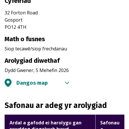
Cyfeiriad
32 Forton Road
Gosport
PO12 4TH
Math o fusnes
Siop tecawê/siop frechdanau
Arolygiad diwethaf
Dydd Gwener, 5 Mehefin 2026
Dangos map
Safonau ar adeg yr arolygiad
Ardal a gafodd ei harolygu gan
Safonau