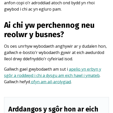
anfon copi o’r adroddiad atoch ond bydd yn rhoi
gwybod i chi ac yn egluro pam.
Ai chi yw perchennog neu
reolwr y busnes?
Os oes unrhyw wybodaeth anghywir ar y dudalen hon,
gallwch e-bostio’r wybodaeth gywir at eich awdurdod
lleol drwy ddefnyddio’r cyfeiriad isod.
Gallwch gael gwybodaeth am sut i
apelio yn erbyn y
sgôr a roddwyd i chi a dysgu am eich hawl i ymateb
.
Gallwch hefyd
ofyn am ail-arolygiad
.
Arddangos y sgôr hon ar eich