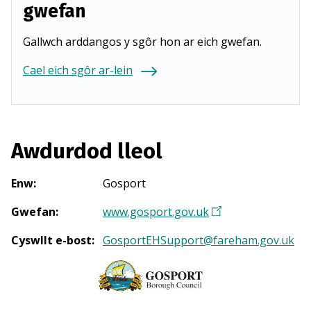
gwefan
Gallwch arddangos y sgôr hon ar eich gwefan.
Cael eich sgôr ar-lein
Awdurdod lleol
Enw
:
Gosport
Gwefan
:
www.gosport.gov.uk
(
Y
Cyswllt e-bost
:
GosportEHSupport@fareham.gov.uk
n
a
g
o