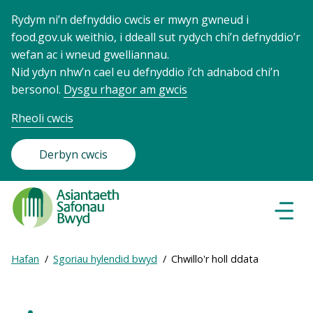
Rydym ni’n defnyddio cwcis er mwyn gwneud i
food.gov.uk weithio, i ddeall sut rydych chi’n defnyddio’r
wefan ac i wneud gwelliannau.
Nid ydyn nhw’n cael eu defnyddio i’ch adnabod chi’n
bersonol.
Dysgu rhagor am gwcis
Rheoli cwcis
Derbyn cwcis
Food
Standards
Dewisl
Llywio
Agency
-
Expand
Hafan
Sgoriau hylendid bwyd
Chwillo'r holl ddata
Frontpage
Breadcrumb
breadcrumb
navigation