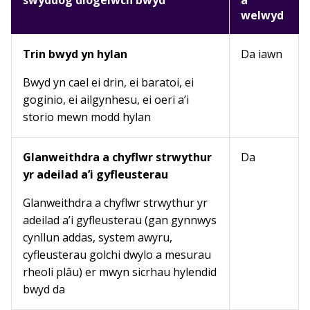
swyddog diogelwch bwyd
a
welwyd
Trin bwyd yn hylan
Da iawn
Bwyd yn cael ei drin, ei baratoi, ei
goginio, ei ailgynhesu, ei oeri a’i
storio mewn modd hylan
Glanweithdra a chyflwr strwythur
Da
yr adeilad a’i gyfleusterau
Glanweithdra a chyflwr strwythur yr
adeilad a’i gyfleusterau (gan gynnwys
cynllun addas, system awyru,
cyfleusterau golchi dwylo a mesurau
rheoli plâu) er mwyn sicrhau hylendid
bwyd da