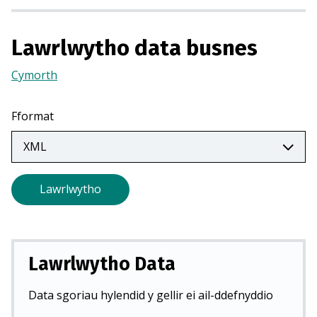
r
m
e
Lawrlwytho data busnes
w
Cymorth
(Yn
n
agor
t
mewn
a
Fformat
tab
b
newydd)
n
e
w
Lawrlwytho
y
d
d
)
Lawrlwytho Data
Data sgoriau hylendid y gellir ei ail-ddefnyddio