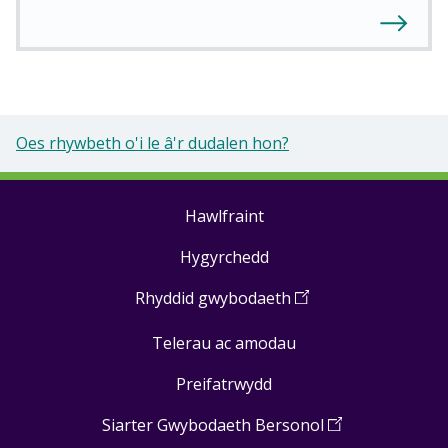
Oes rhywbeth o'i le â'r dudalen hon?
Hawlfraint
Footer
Hygyrchedd
links
Rhyddid gwybodaeth
(
Open
in
Telerau ac amodau
a
new
Preifatrwydd
window
)
Siarter Gwybodaeth Bersonol
(
Open