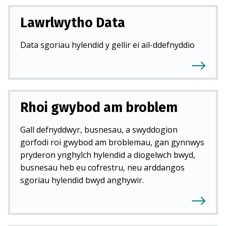
Lawrlwytho Data
Data sgoriau hylendid y gellir ei ail-ddefnyddio
Rhoi gwybod am broblem
Gall defnyddwyr, busnesau, a swyddogion
gorfodi roi gwybod am broblemau, gan gynnwys
pryderon ynghylch hylendid a diogelwch bwyd,
busnesau heb eu cofrestru, neu arddangos
sgoriau hylendid bwyd anghywir.