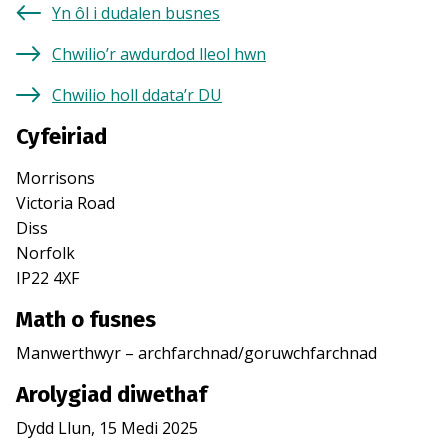
Yn ôl i dudalen busnes
Chwilio’r awdurdod lleol hwn
Chwilio holl ddata’r DU
Cyfeiriad
Morrisons
Victoria Road
Diss
Norfolk
IP22 4XF
Math o fusnes
Manwerthwyr – archfarchnad/goruwchfarchnad
Arolygiad diwethaf
Dydd Llun, 15 Medi 2025