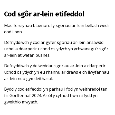
Cod sgôr ar-lein etifeddol
Mae fersiynau blaenorol y sgoriau ar-lein bellach wedi
dod i ben.
Defnyddiwch y cod ar gyfer sgoriau ar-lein ansawdd
uchel a ddarperir uchod os ydych yn ychwanegu’r sgôr
ar-lein at wefan busnes.
Defnyddiwch y delweddau sgoriau ar-lein a ddarperir
uchod os ydych yn eu rhannu ar draws eich llwyfannau
ar-lein neu gymdeithasol.
Bydd y cod etifeddol yn parhau i fod yn weithredol tan
fis Gorffennaf 2024. Ar ôl y cyfnod hwn ni fydd yn
gweithio mwyach.