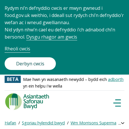
Rydym ni’n defnyddio cwcis er mwyn gwneud i
food.gov.uk weithio, i ddeall sut rydych chi’n defnyddio’r
wefan ac i wneud gwelliannau.
Nid ydyn nhw’n cael eu defnyddio i’ch adnabod chi’n
bersonol.
Dysgu rhagor am gwcis
Rheoli cwcis
Derbyn cwcis
BETA
Mae hwn yn wasanaeth newydd – bydd eich
adborth
yn ein helpu i'w wella
Food
Standards
Dewisl
Llywio
Agency
-
Hafan
Sgoriau hylendid bwyd
Wm Morrisons Supermarkets L
Exp
Frontpage
Breadcrumb