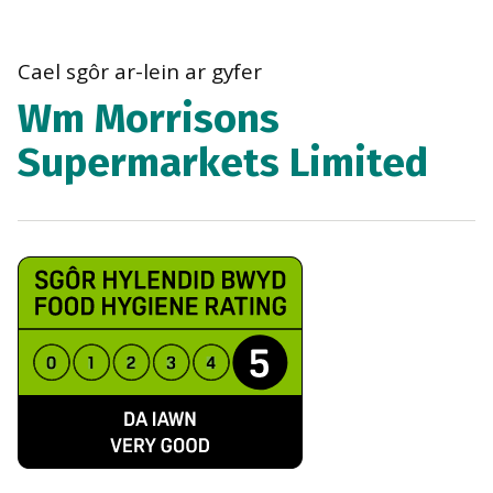
bre
navi
Cael sgôr ar-lein ar gyfer
Wm Morrisons
Supermarkets Limited