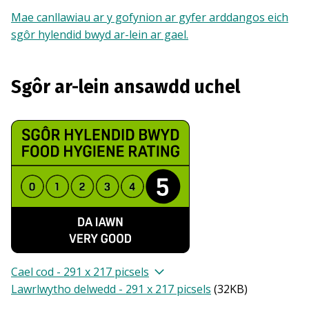
Mae canllawiau ar y gofynion ar gyfer arddangos eich
sgôr hylendid bwyd ar-lein ar gael.
Sgôr ar-lein ansawdd uchel
Cael cod - 291 x 217 picsels
Lawrlwytho delwedd - 291 x 217 picsels
(
32KB
)