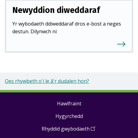
Newyddion diweddaraf
Yr wybodaeth ddiweddaraf dros e-bost a neges
destun. Dilynwch ni
Oes rhywbeth o'i le â'r dudalen hon?
Hawlfraint
Footer
Hygyrchedd
links
Rhyddid gwybodaeth
(
Open
in