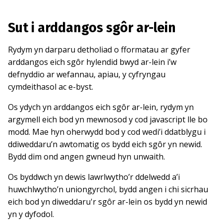
Sut i arddangos sgôr ar-lein
Rydym yn darparu detholiad o fformatau ar gyfer
arddangos eich sgôr hylendid bwyd ar-lein i’w
defnyddio ar wefannau, apiau, y cyfryngau
cymdeithasol ac e-byst.
Os ydych yn arddangos eich sgôr ar-lein, rydym yn
argymell eich bod yn mewnosod y cod javascript lle bo
modd. Mae hyn oherwydd bod y cod wedi’i ddatblygu i
ddiweddaru’n awtomatig os bydd eich sgôr yn newid.
Bydd dim ond angen gwneud hyn unwaith.
Os byddwch yn dewis lawrlwytho’r ddelwedd a’i
huwchlwytho’n uniongyrchol, bydd angen i chi sicrhau
eich bod yn diweddaru'r sgôr ar-lein os bydd yn newid
yn y dyfodol.