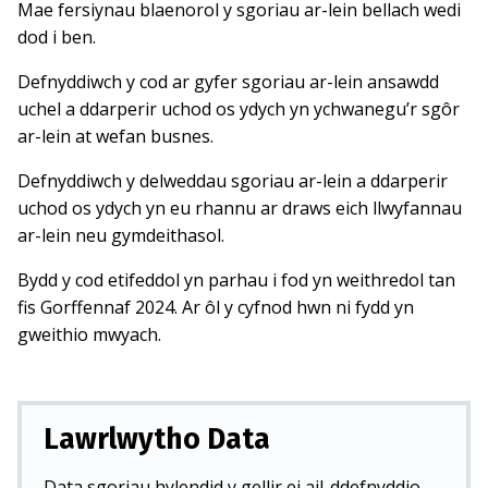
Mae fersiynau blaenorol y sgoriau ar-lein bellach wedi
dod i ben.
Defnyddiwch y cod ar gyfer sgoriau ar-lein ansawdd
uchel a ddarperir uchod os ydych yn ychwanegu’r sgôr
ar-lein at wefan busnes.
Defnyddiwch y delweddau sgoriau ar-lein a ddarperir
uchod os ydych yn eu rhannu ar draws eich llwyfannau
ar-lein neu gymdeithasol.
Bydd y cod etifeddol yn parhau i fod yn weithredol tan
fis Gorffennaf 2024. Ar ôl y cyfnod hwn ni fydd yn
gweithio mwyach.
Lawrlwytho Data
Data sgoriau hylendid y gellir ei ail-ddefnyddio