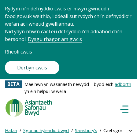
Rydym ni’n defnyddio cwcis er mwyn gwneud i
food.gov.uk weithio, i ddeall sut rydych chi’n defnyddio’r
wefan ac i wneud gwelliannau.
Nid ydyn nhw’n cael eu defnyddio i’ch adnabod chi’n
bersonol.
Dysgu rhagor am gwcis
Rheoli cwcis
Derbyn cwcis
BETA
Mae hwn yn wasanaeth newydd – bydd eich
adborth
yn ein helpu i'w wella
Food
Standards
Dewisl
Llywio
Agency
-
Hafan
Sgoriau hylendid bwyd
Sainsbury's
Cael sgôr ar-lein
Exp
Frontpage
Breadcrumb