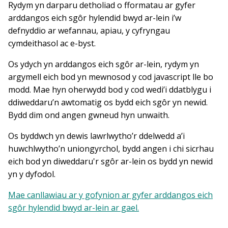
Rydym yn darparu detholiad o fformatau ar gyfer
arddangos eich sgôr hylendid bwyd ar-lein i’w
defnyddio ar wefannau, apiau, y cyfryngau
cymdeithasol ac e-byst.
Os ydych yn arddangos eich sgôr ar-lein, rydym yn
argymell eich bod yn mewnosod y cod javascript lle bo
modd. Mae hyn oherwydd bod y cod wedi’i ddatblygu i
ddiweddaru’n awtomatig os bydd eich sgôr yn newid.
Bydd dim ond angen gwneud hyn unwaith.
Os byddwch yn dewis lawrlwytho’r ddelwedd a’i
huwchlwytho’n uniongyrchol, bydd angen i chi sicrhau
eich bod yn diweddaru'r sgôr ar-lein os bydd yn newid
yn y dyfodol.
Mae canllawiau ar y gofynion ar gyfer arddangos eich
sgôr hylendid bwyd ar-lein ar gael.