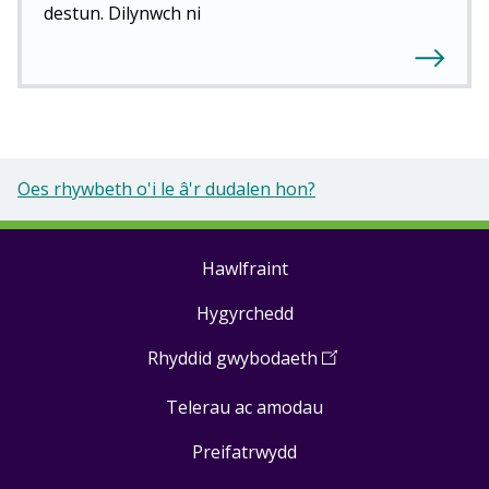
destun. Dilynwch ni
Oes rhywbeth o'i le â'r dudalen hon?
Hawlfraint
Footer
Hygyrchedd
links
Rhyddid gwybodaeth
(
Open
in
Telerau ac amodau
a
new
Preifatrwydd
window
)