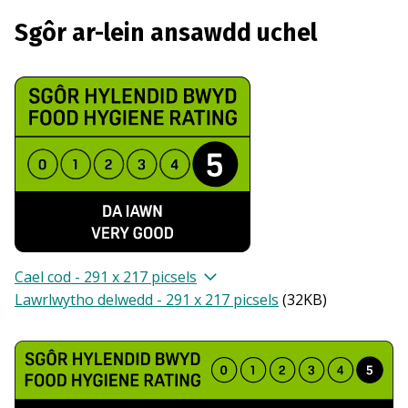
Sgôr ar-lein ansawdd uchel
Cael cod - 291 x 217 picsels
Lawrlwytho delwedd - 291 x 217 picsels
(
32KB
)