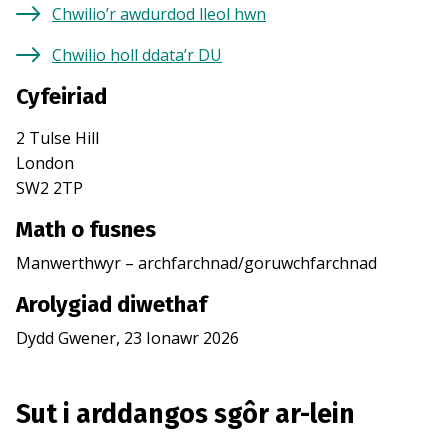
Chwilio’r awdurdod lleol hwn
Chwilio holl ddata’r DU
Cyfeiriad
2 Tulse Hill
London
SW2 2TP
Math o fusnes
Manwerthwyr – archfarchnad/goruwchfarchnad
Arolygiad diwethaf
Dydd Gwener, 23 Ionawr 2026
Sut i arddangos sgôr ar-lein