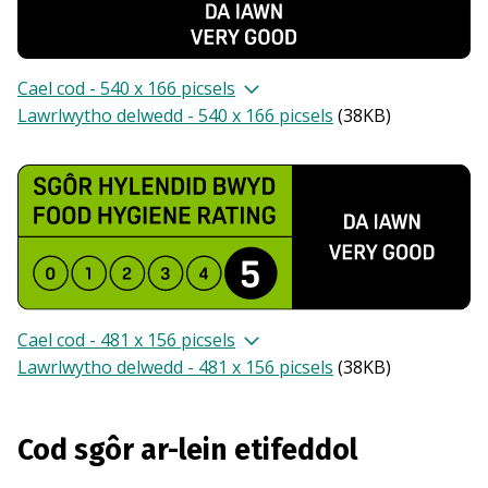
Cael cod - 540 x 166 picsels
Lawrlwytho delwedd - 540 x 166 picsels
(
38KB
)
Cael cod - 481 x 156 picsels
Lawrlwytho delwedd - 481 x 156 picsels
(
38KB
)
Cod sgôr ar-lein etifeddol