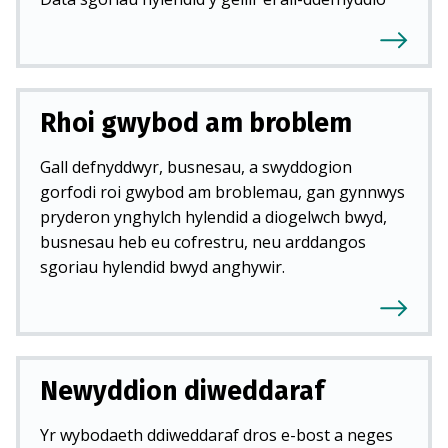
Rhoi gwybod am broblem
Gall defnyddwyr, busnesau, a swyddogion
gorfodi roi gwybod am broblemau, gan gynnwys
pryderon ynghylch hylendid a diogelwch bwyd,
busnesau heb eu cofrestru, neu arddangos
sgoriau hylendid bwyd anghywir.
Newyddion diweddaraf
Yr wybodaeth ddiweddaraf dros e-bost a neges