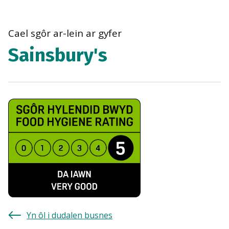
bre
navi
Cael sgôr ar-lein ar gyfer
Sainsbury's
Yn ôl i dudalen busnes