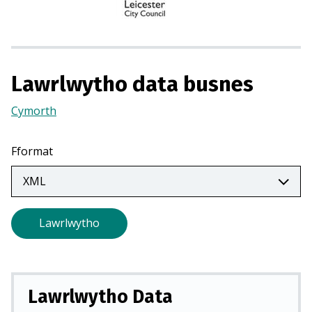
r
m
e
w
n
Lawrlwytho data busnes
t
a
Cymorth
(Yn
b
agor
n
mewn
Fformat
e
tab
w
newydd)
y
d
Lawrlwytho
d
)
Lawrlwytho Data