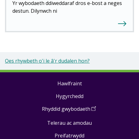
Yr wybodaeth ddiweddaraf dros e-bost a neges
destun. Dilynwch ni
Oes rhywbeth o'i le â'r dudalen hon?
Hawlfraint
Footer
Hygyrchedd
links
Rhyddid gwybodaeth
(
Open
in
Telerau ac amodau
a
new
Preifatrwydd