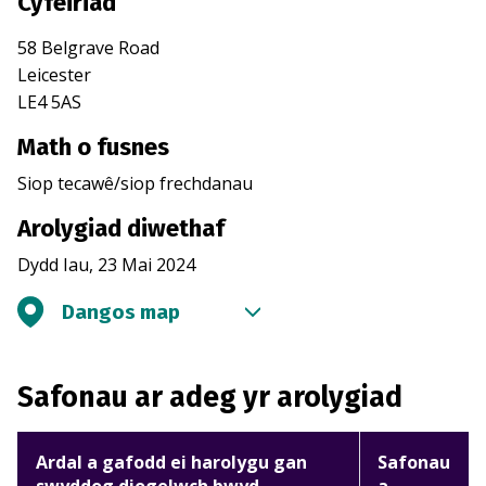
Cyfeiriad
58 Belgrave Road
Leicester
LE4 5AS
Math o fusnes
Siop tecawê/siop frechdanau
Arolygiad diwethaf
Dydd Iau, 23 Mai 2024
Dangos map
Safonau ar adeg yr arolygiad
Ardal a gafodd ei harolygu gan
Safonau