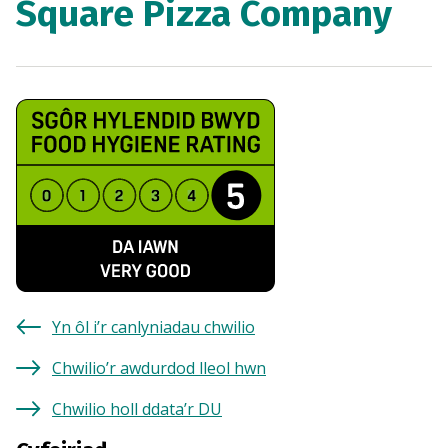
Square Pizza Company
Yn ôl i’r canlyniadau chwilio
Chwilio’r awdurdod lleol hwn
Chwilio holl ddata’r DU