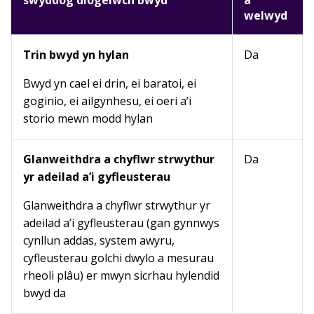
swyddog diogelwch bwyd
a
welwyd
Trin bwyd yn hylan
Da
Bwyd yn cael ei drin, ei baratoi, ei
goginio, ei ailgynhesu, ei oeri a’i
storio mewn modd hylan
Glanweithdra a chyflwr strwythur
Da
yr adeilad a’i gyfleusterau
Glanweithdra a chyflwr strwythur yr
adeilad a’i gyfleusterau (gan gynnwys
cynllun addas, system awyru,
cyfleusterau golchi dwylo a mesurau
rheoli plâu) er mwyn sicrhau hylendid
bwyd da