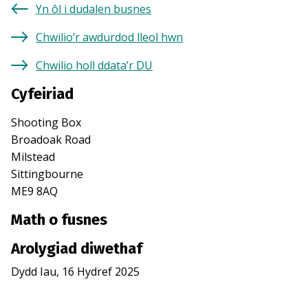
Yn ôl i dudalen busnes
Chwilio’r awdurdod lleol hwn
Chwilio holl ddata’r DU
Cyfeiriad
Shooting Box
Broadoak Road
Milstead
Sittingbourne
ME9 8AQ
Math o fusnes
Arolygiad diwethaf
Dydd Iau, 16 Hydref 2025