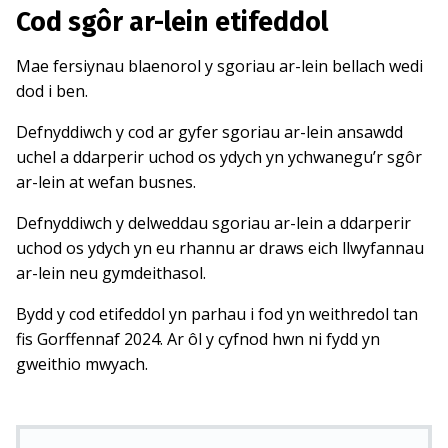
Cod sgôr ar-lein etifeddol
Mae fersiynau blaenorol y sgoriau ar-lein bellach wedi
dod i ben.
Defnyddiwch y cod ar gyfer sgoriau ar-lein ansawdd
uchel a ddarperir uchod os ydych yn ychwanegu’r sgôr
ar-lein at wefan busnes.
Defnyddiwch y delweddau sgoriau ar-lein a ddarperir
uchod os ydych yn eu rhannu ar draws eich llwyfannau
ar-lein neu gymdeithasol.
Bydd y cod etifeddol yn parhau i fod yn weithredol tan
fis Gorffennaf 2024. Ar ôl y cyfnod hwn ni fydd yn
gweithio mwyach.