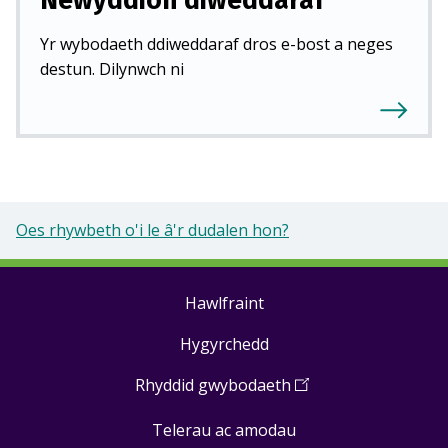
Newyddion diweddaraf
Yr wybodaeth ddiweddaraf dros e-bost a neges
destun. Dilynwch ni
Oes rhywbeth o'i le â'r dudalen hon?
Hawlfraint
Footer
Hygyrchedd
links
Rhyddid gwybodaeth
(
Open
in
Telerau ac amodau
a