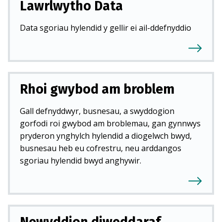
Lawrlwytho Data
Data sgoriau hylendid y gellir ei ail-ddefnyddio
Rhoi gwybod am broblem
Gall defnyddwyr, busnesau, a swyddogion
gorfodi roi gwybod am broblemau, gan gynnwys
pryderon ynghylch hylendid a diogelwch bwyd,
busnesau heb eu cofrestru, neu arddangos
sgoriau hylendid bwyd anghywir.