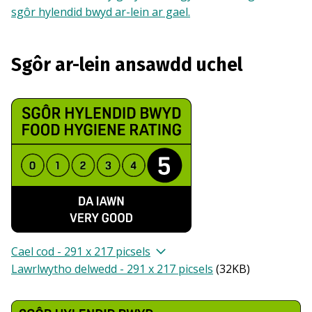
sgôr hylendid bwyd ar-lein ar gael.
Sgôr ar-lein ansawdd uchel
Cael cod - 291 x 217 picsels
Lawrlwytho delwedd - 291 x 217 picsels
(
32KB
)