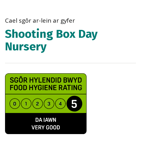
bre
navi
Cael sgôr ar-lein ar gyfer
Shooting Box Day
Nursery