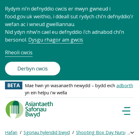
Rydym ni’n defnyddio cwcis er mwyn gwneud i
food.gov.uk weithio, i ddeall sut rydych chi’n defnyddio’r
wefan ac i wneud gwelliannau.
Nid ydyn nhw’n cael eu defnyddio i’ch adnabod chi’n
bersonol.
Dysgu rhagor am gwcis
Rheoli cwcis
Derbyn cwcis
BETA
Mae hwn yn wasanaeth newydd – bydd eich
adborth
yn ein helpu i'w wella
Food
Standards
Dewisl
Llywio
Agency
-
Hafan
Sgoriau hylendid bwyd
Shooting Box Day Nursery
C
Exp
Frontpage
Breadcrumb