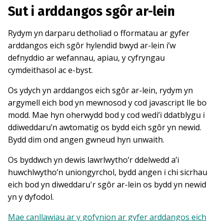
Sut i arddangos sgôr ar-lein
Rydym yn darparu detholiad o fformatau ar gyfer
arddangos eich sgôr hylendid bwyd ar-lein i’w
defnyddio ar wefannau, apiau, y cyfryngau
cymdeithasol ac e-byst.
Os ydych yn arddangos eich sgôr ar-lein, rydym yn
argymell eich bod yn mewnosod y cod javascript lle bo
modd. Mae hyn oherwydd bod y cod wedi’i ddatblygu i
ddiweddaru’n awtomatig os bydd eich sgôr yn newid.
Bydd dim ond angen gwneud hyn unwaith.
Os byddwch yn dewis lawrlwytho’r ddelwedd a’i
huwchlwytho’n uniongyrchol, bydd angen i chi sicrhau
eich bod yn diweddaru'r sgôr ar-lein os bydd yn newid
yn y dyfodol.
Mae canllawiau ar y gofynion ar gyfer arddangos eich