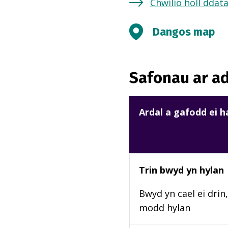
Chwilio holl ddat
Dangos map
Safonau ar ad
Ardal a gafodd ei 
Trin bwyd yn hylan
Bwyd yn cael ei drin,
modd hylan