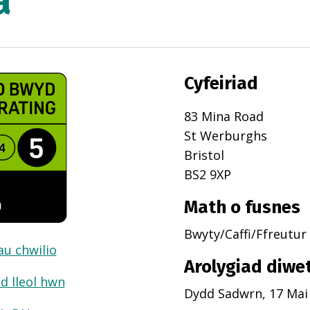
a
Cyfeiriad
83 Mina Road
St Werburghs
Bristol
BS2 9XP
Math o fusnes
Bwyty/Caffi/Ffreutur
dau chwilio
Arolygiad diwe
d lleol hwn
Dydd Sadwrn, 17 Mai