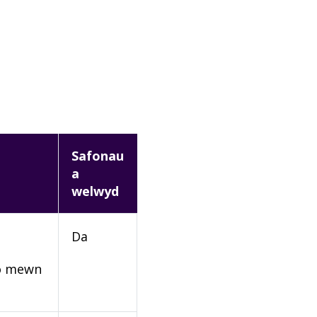
Safonau
a
welwyd
Da
rio mewn