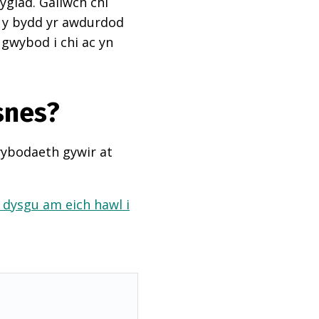
ygiad. Gallwch chi
ai y bydd yr awdurdod
 gwybod i chi ac yn
snes?
wybodaeth gywir at
a dysgu am eich hawl i