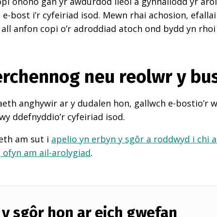
pi ohono gan yr awdurdod lleol a gynhaliodd yr arol
-bost i’r cyfeiriad isod. Mewn rhai achosion, efall
 all anfon copi o’r adroddiad atoch ond bydd yn rhoi
perchennog neu reolwr y bu
th anghywir ar y dudalen hon, gallwch e-bostio’r 
wy ddefnyddio’r cyfeiriad isod.
eth am sut i
apelio yn erbyn y sgôr a roddwyd i chi 
d
ofyn am ail-arolygiad
.
y sgôr hon ar eich gwefan