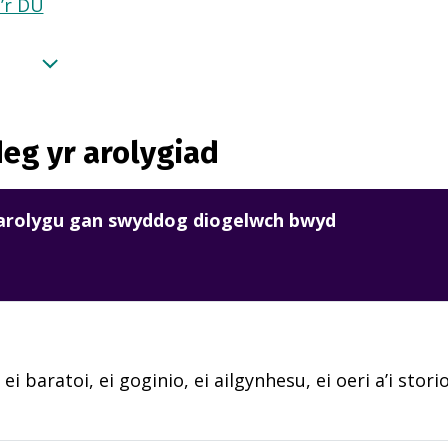
a’r DU
eg yr arolygiad
harolygu gan swyddog diogelwch bwyd
 ei baratoi, ei goginio, ei ailgynhesu, ei oeri a’i sto