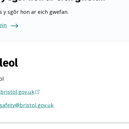
 y sgôr hon ar eich gwefan.
ein
leol
ol
bristol.gov.uk
(
Y
safety@bristol.gov.uk
n
a
g