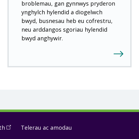
broblemau, gan gynnwys pryderon
ynghylch hylendid a diogelwch
bwyd, busnesau heb eu cofrestru,
neu arddangos sgoriau hylendid
bwyd anghywir.
th
(
Open
Telerau ac amodau
in