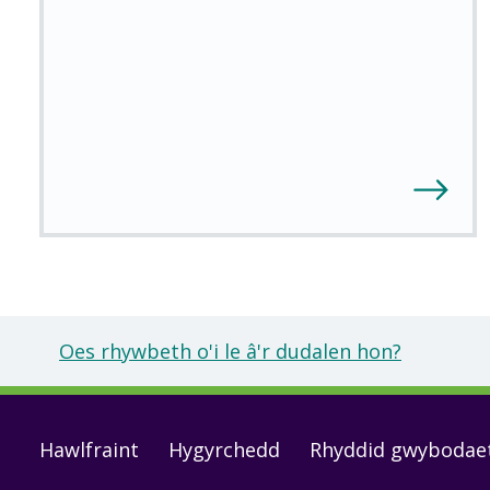
Oes rhywbeth o'i le â'r dudalen hon?
Footer
Hawlfraint
Hygyrchedd
Rhyddid gwybodae