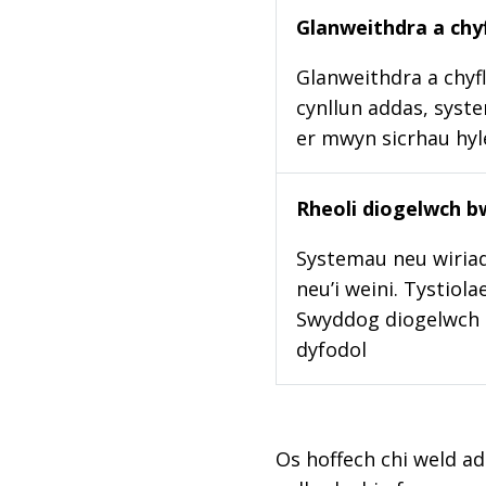
Glanweithdra a chyf
Glanweithdra a chyfl
cynllun addas, syste
er mwyn sicrhau hy
Rheoli diogelwch b
Systemau neu wiriad
neu’i weini. Tystiol
Swyddog diogelwch b
dyfodol
Os hoffech chi weld ad