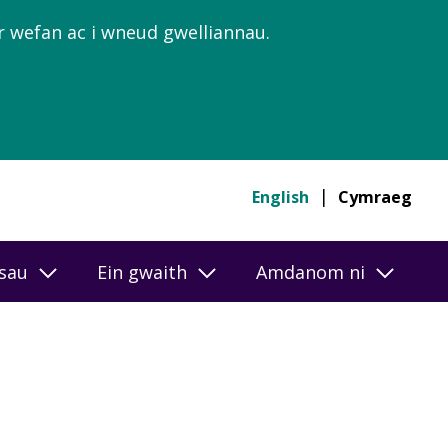
’r wefan ac i wneud gwelliannau.
English
Cymraeg
esau
Ein gwaith
Amdanom ni