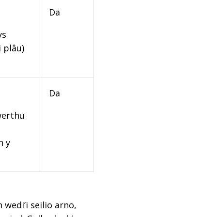
Da
ys
 plâu)
Da
werthu
n y
edi’i seilio arno,