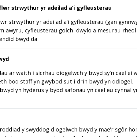
lwr strwythur yr adeilad a’i gyfleusterau
wr strwythur yr adeilad a’i gyfleusterau (gan gynnw
m awyru, cyfleusterau golchi dwylo a mesurau rheoli
lendid bwyd da
wyd
au ar waith i sicrhau diogelwch y bwyd sy’n cael ei 
aeth bod staff yn gwybod sut i drin bwyd yn ddiogel.
wyd yn hyderus y bydd safonau yn cael eu cynnal y
roddiad y swyddog diogelwch bwyd y mae’r sgôr hon w