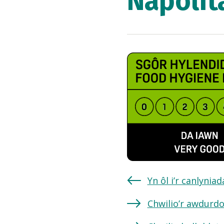
Napolit
Yn ôl i’r canlynia
Chwilio’r awdurdo