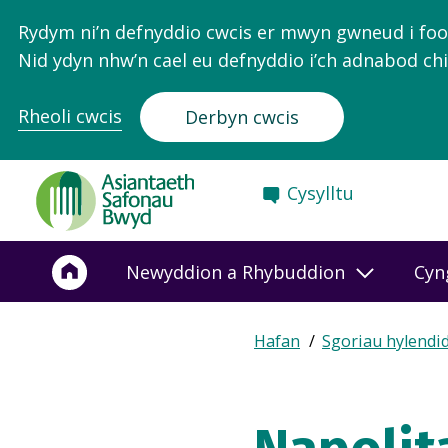
Rydym ni’n defnyddio cwcis er mwyn gwneud i food.
Nid ydyn nhw’n cael eu defnyddio i’ch adnabod chi
Rheoli cwcis
Derbyn cwcis
Food
Cysylltu
Standards
Agency
-
Newyddion a Rhybuddion
Cyn
Frontpage
Expand
Hafan
Sgoriau hylendi
Breadcrumb
breadcrumb
navigation