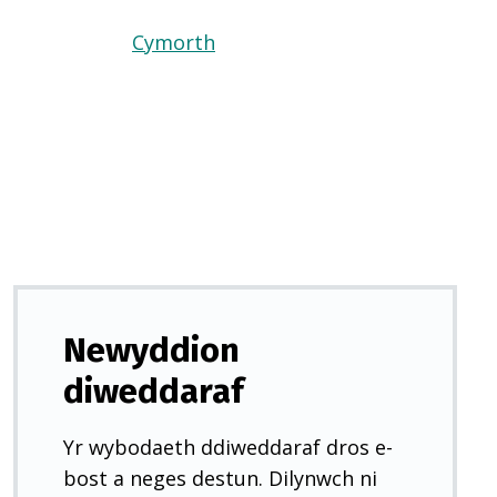
Cymorth
(Yn
agor
mewn
tab
newydd)
Newyddion
diweddaraf
Yr wybodaeth ddiweddaraf dros e-
bost a neges destun. Dilynwch ni