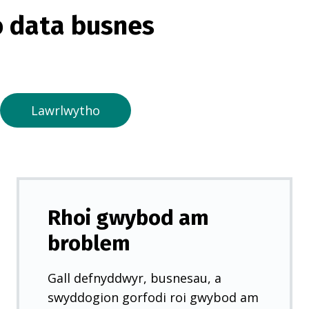
o
 data busnes
r
m
e
w
n
Lawrlwytho
t
a
b
n
e
Rhoi gwybod am
w
broblem
y
d
Gall defnyddwyr, busnesau, a
d
swyddogion gorfodi roi gwybod am
)