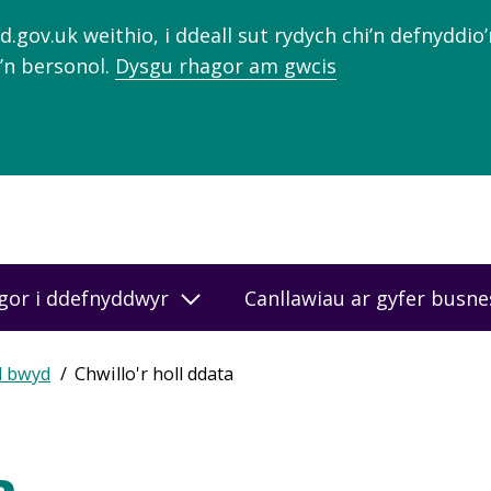
gov.uk weithio, i ddeall sut rydych chi’n defnyddio
’n bersonol.
Dysgu rhagor am gwcis
gor i ddefnyddwyr
Canllawiau ar gyfer busn
d bwyd
Chwillo'r holl ddata