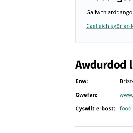
Gallwch arddangos
Cael eich sgôr ar-l
Awdurdod l
Enw
:
Brist
Gwefan
:
www.
Cyswllt e-bost
:
food.