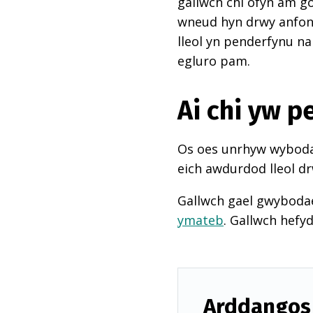
gallwch chi ofyn am go
wneud hyn drwy anfon e
lleol yn penderfynu na
egluro pam.
Ai chi yw 
Os oes unrhyw wybodae
eich awdurdod lleol dr
Gallwch gael gwyboda
ymateb
. Gallwch hefy
Arddangos 