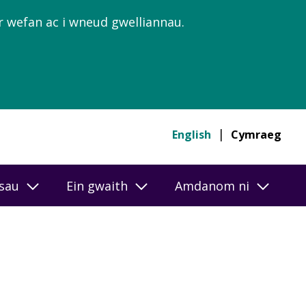
’r wefan ac i wneud gwelliannau.
English
Cymraeg
esau
Ein gwaith
Amdanom ni