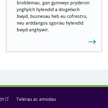
broblemau, gan gynnwys pryderon
ynghylch hylendid a diogelwch
bwyd, busnesau heb eu cofrestru,
neu arddangos sgoriau hylendid
bwyd anghywir.
th
(
Open
Telerau ac amodau
in