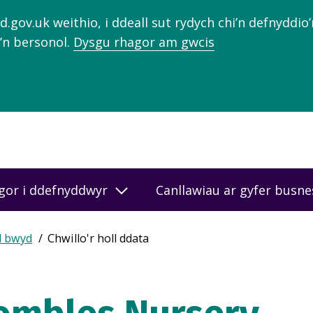
gov.uk weithio, i ddeall sut rydych chi’n defnyddio
’n bersonol.
Dysgu rhagor am gwcis
gor i ddefnyddwyr
Canllawiau ar gyfer busn
d bwyd
Chwillo'r holl ddata