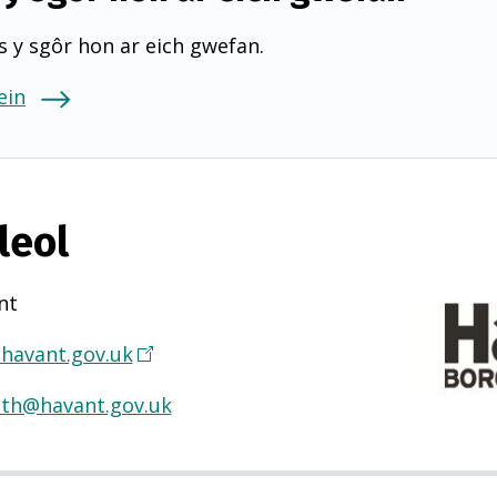
 y sgôr hon ar eich gwefan.
ein
leol
nt
havant.gov.uk
(
Y
lth@havant.gov.uk
n
a
g