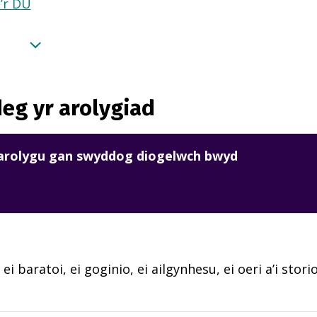
a’r DU
eg yr arolygiad
harolygu gan swyddog diogelwch bwyd
 ei baratoi, ei goginio, ei ailgynhesu, ei oeri a’i sto