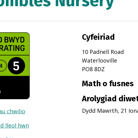
ombles Nursery
Cyfeiriad
10 Padnell Road
Waterlooville
PO8 8DZ
Math o fusnes
Arolygiad diwe
Dydd Mawrth, 21 Ion
dau chwilio
d lleol hwn