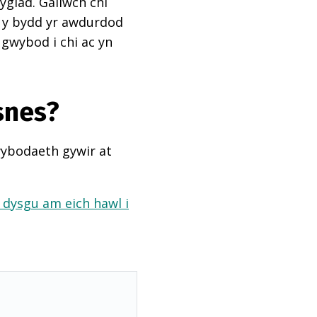
ygiad. Gallwch chi
ai y bydd yr awdurdod
 gwybod i chi ac yn
snes?
wybodaeth gywir at
a dysgu am eich hawl i