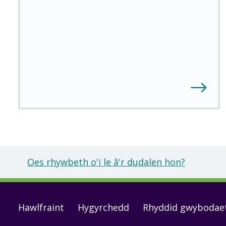
Oes rhywbeth o'i le â'r dudalen hon?
Footer
Hawlfraint
Hygyrchedd
Rhyddid gwybodae