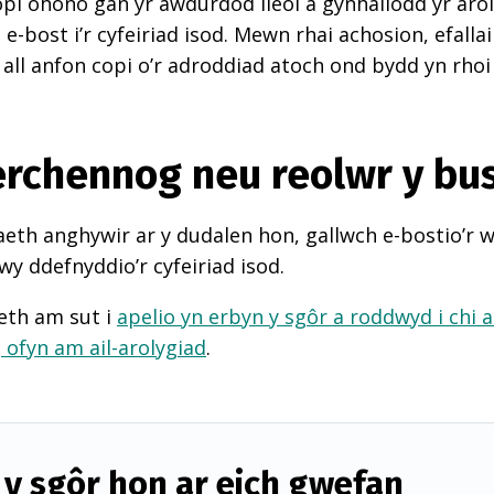
pi ohono gan yr awdurdod lleol a gynhaliodd yr arol
-bost i’r cyfeiriad isod. Mewn rhai achosion, efall
 all anfon copi o’r adroddiad atoch ond bydd yn rhoi
perchennog neu reolwr y bu
th anghywir ar y dudalen hon, gallwch e-bostio’r 
wy ddefnyddio’r cyfeiriad isod.
eth am sut i
apelio yn erbyn y sgôr a roddwyd i chi 
d
ofyn am ail-arolygiad
.
y sgôr hon ar eich gwefan