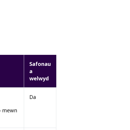
Safonau
a
welwyd
Da
rio mewn