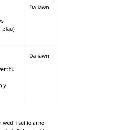
Da iawn
ys
 plâu)
Da iawn
werthu
n y
edi’i seilio arno,