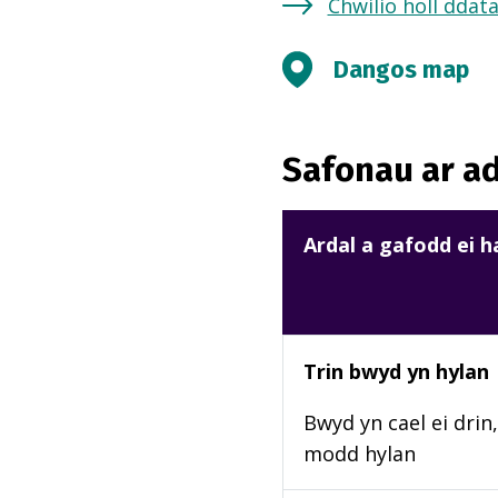
Chwilio holl ddat
Dangos map
Safonau ar ad
Ardal a gafodd ei 
Trin bwyd yn hylan
Bwyd yn cael ei drin,
modd hylan