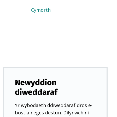
Cymorth
(Yn
agor
mewn
tab
newydd)
Newyddion
diweddaraf
Yr wybodaeth ddiweddaraf dros e-
bost a neges destun. Dilynwch ni