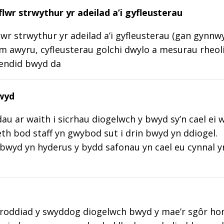
lwr strwythur yr adeilad a’i gyfleusterau
wr strwythur yr adeilad a’i gyfleusterau (gan gynnw
m awyru, cyfleusterau golchi dwylo a mesurau rheoli
lendid bwyd da
wyd
au ar waith i sicrhau diogelwch y bwyd sy’n cael ei 
aeth bod staff yn gwybod sut i drin bwyd yn ddiogel.
wyd yn hyderus y bydd safonau yn cael eu cynnal y
roddiad y swyddog diogelwch bwyd y mae’r sgôr hon w