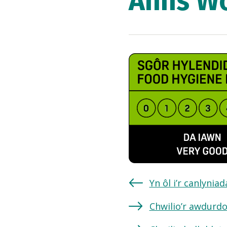
Anns W
Yn ôl i’r canlynia
Chwilio’r awdurdo