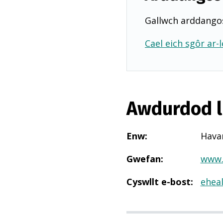
Gallwch arddangos
Cael eich sgôr ar-l
Awdurdod l
Enw
:
Hava
Gwefan
:
www.
Cyswllt e-bost
:
ehea