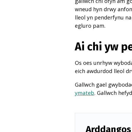
gallwch chi ofyn am go
wneud hyn drwy anfon e
lleol yn penderfynu na
egluro pam.
Ai chi yw 
Os oes unrhyw wybodae
eich awdurdod lleol dr
Gallwch gael gwyboda
ymateb
. Gallwch hefy
Arddangos 