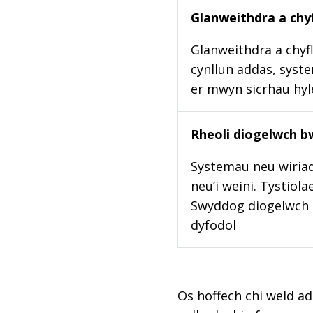
Glanweithdra a chyf
Glanweithdra a chyfl
cynllun addas, syste
er mwyn sicrhau hy
Rheoli diogelwch b
Systemau neu wiriad
neu’i weini. Tystiol
Swyddog diogelwch b
dyfodol
Os hoffech chi weld ad