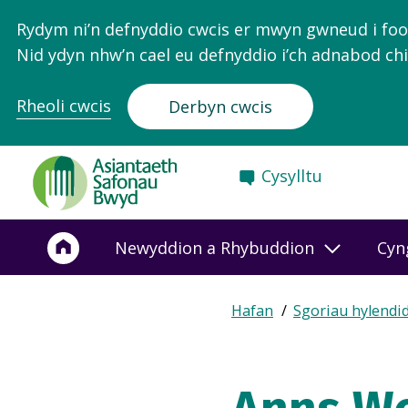
Rydym ni’n defnyddio cwcis er mwyn gwneud i food.
Nid ydyn nhw’n cael eu defnyddio i’ch adnabod chi
Rheoli cwcis
Derbyn cwcis
Food
Cysylltu
Standards
Agency
-
Newyddion a Rhybuddion
Cyn
Frontpage
Expand
Hafan
Sgoriau hylendi
Breadcrumb
breadcrumb
navigation