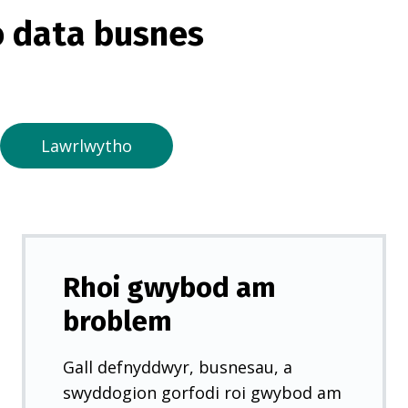
o
 data busnes
r
m
e
w
n
Lawrlwytho
t
a
b
n
e
Rhoi gwybod am
w
broblem
y
d
Gall defnyddwyr, busnesau, a
d
swyddogion gorfodi roi gwybod am
)