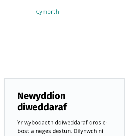
Cymorth
(Yn
agor
mewn
tab
newydd)
Newyddion
diweddaraf
Yr wybodaeth ddiweddaraf dros e-
bost a neges destun. Dilynwch ni