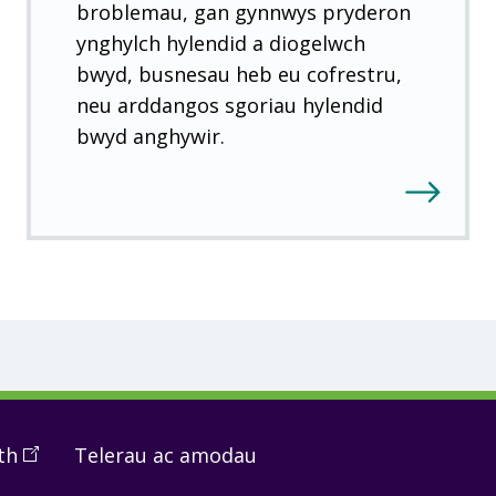
broblemau, gan gynnwys pryderon
ynghylch hylendid a diogelwch
bwyd, busnesau heb eu cofrestru,
neu arddangos sgoriau hylendid
bwyd anghywir.
th
(
Open
Telerau ac amodau
in