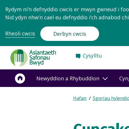
Rydym ni’n defnyddio cwcis er mwyn gwneud i food.
Nid ydyn nhw’n cael eu defnyddio i’ch adnabod chi
Rheoli cwcis
Derbyn cwcis
Food
Cysylltu
Standards
Agency
-
Newyddion a Rhybuddion
Cyn
Frontpage
Expand
Hafan
Sgoriau hylendi
Breadcrumb
breadcrumb
navigation