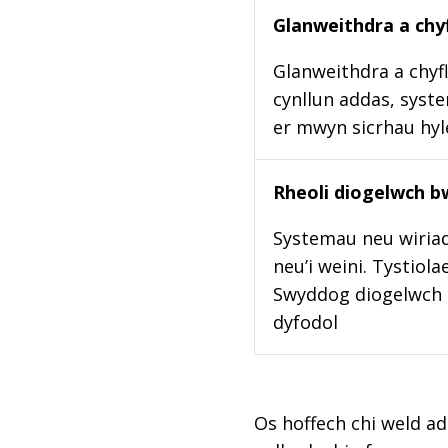
Glanweithdra a chyf
Glanweithdra a chyfl
cynllun addas, syste
er mwyn sicrhau hy
Rheoli diogelwch b
Systemau neu wiriad
neu’i weini. Tystiol
Swyddog diogelwch b
dyfodol
Os hoffech chi weld ad