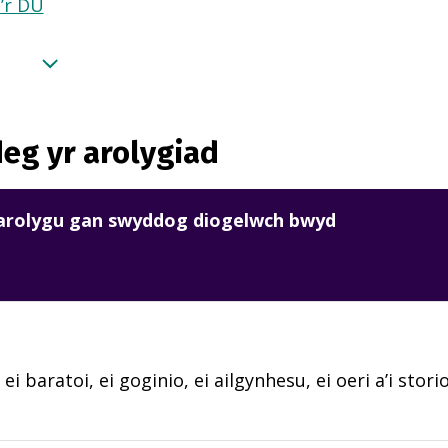
a’r DU
eg yr arolygiad
harolygu gan swyddog diogelwch bwyd
 ei baratoi, ei goginio, ei ailgynhesu, ei oeri a’i sto