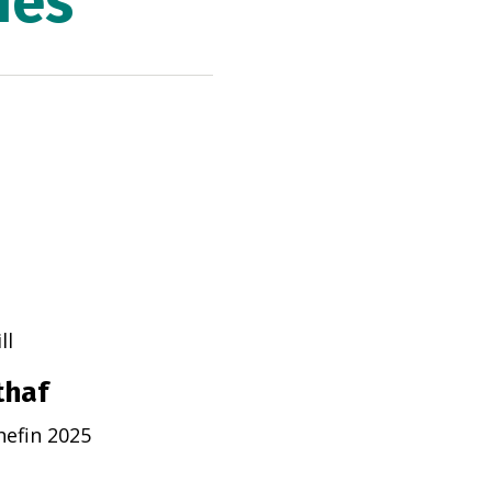
ies
ll
thaf
efin 2025