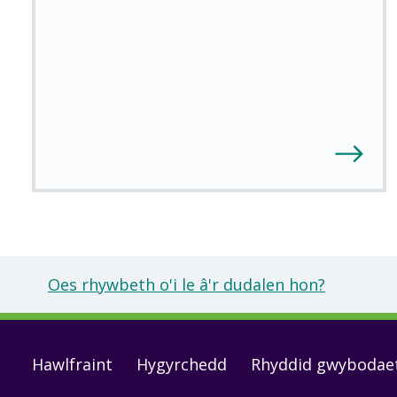
Oes rhywbeth o'i le â'r dudalen hon?
Footer
Hawlfraint
Hygyrchedd
Rhyddid gwybodae