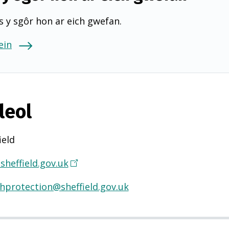
 y sgôr hon ar eich gwefan.
ein
leol
ield
heffield.gov.uk
(
Y
hprotection@sheffield.gov.uk
n
a
g