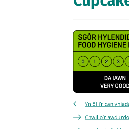
Cupcake
Yn ôl i’r canlynia
Chwilio’r awdurdo