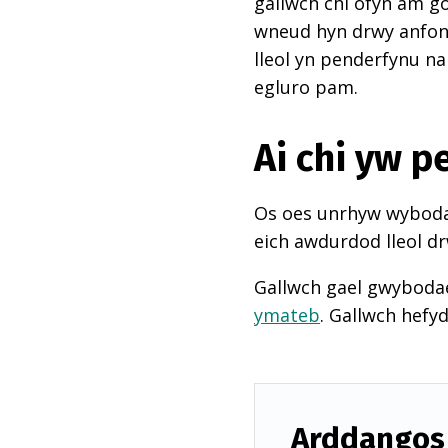
gallwch chi ofyn am go
wneud hyn drwy anfon e
lleol yn penderfynu na
egluro pam.
Ai chi yw 
Os oes unrhyw wybodae
eich awdurdod lleol dr
Gallwch gael gwyboda
ymateb
. Gallwch hefy
Arddangos 