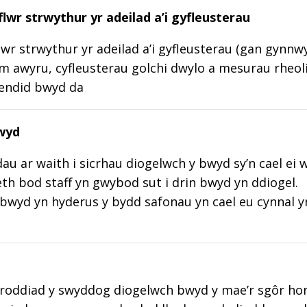
lwr strwythur yr adeilad a’i gyfleusterau
wr strwythur yr adeilad a’i gyfleusterau (gan gynnw
m awyru, cyfleusterau golchi dwylo a mesurau rheoli
lendid bwyd da
wyd
au ar waith i sicrhau diogelwch y bwyd sy’n cael ei 
aeth bod staff yn gwybod sut i drin bwyd yn ddiogel.
wyd yn hyderus y bydd safonau yn cael eu cynnal y
roddiad y swyddog diogelwch bwyd y mae’r sgôr hon w