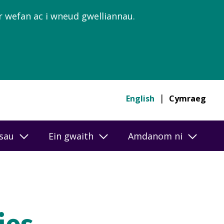
’r wefan ac i wneud gwelliannau.
English
Cymraeg
esau
Ein gwaith
Amdanom ni