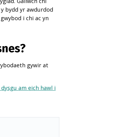
ygiad. Gallwch chi
ai y bydd yr awdurdod
 gwybod i chi ac yn
snes?
wybodaeth gywir at
a dysgu am eich hawl i