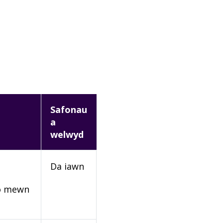
Safonau
a
welwyd
Da iawn
rio mewn