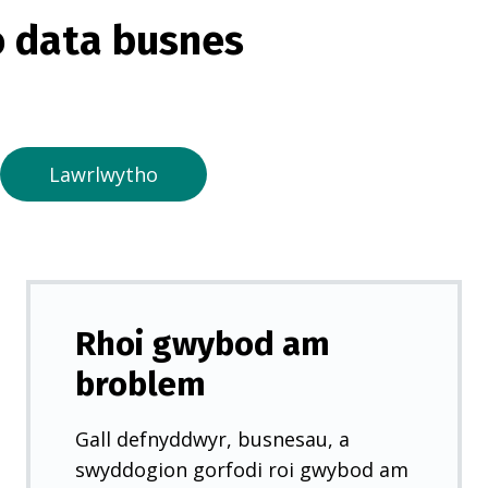
o
 data busnes
r
m
e
w
n
Lawrlwytho
t
a
b
n
e
Rhoi gwybod am
w
broblem
y
d
Gall defnyddwyr, busnesau, a
d
swyddogion gorfodi roi gwybod am
)