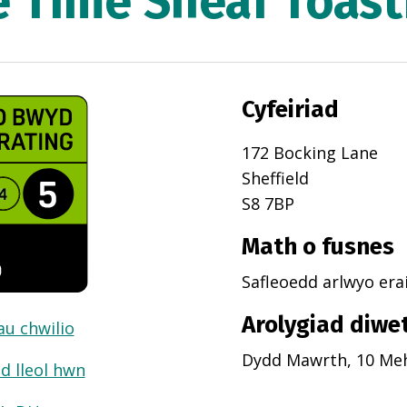
 Time Sheaf Toast
Cyfeiriad
172 Bocking Lane
Sheffield
S8 7BP
Math o fusnes
Safleoedd arlwyo erai
Arolygiad diwe
dau chwilio
Dydd Mawrth, 10 Meh
d lleol hwn