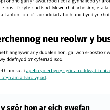
pi ohono gan yr awdurdod lleol a gynhaliodd yr arol
-bost i’r cyfeiriad isod. Mewn rhai achosion, efall
 all anfon copi o’r adroddiad atoch ond bydd yn rhoi
perchennog neu reolwr y bu
th anghywir ar y dudalen hon, gallwch e-bostio’r 
wy ddefnyddio’r cyfeiriad isod.
eth am sut i
apelio yn erbyn y sgôr a roddwyd i chi 
d
ofyn am ail-arolygiad
.
y sgôr hon ar eich gwefan