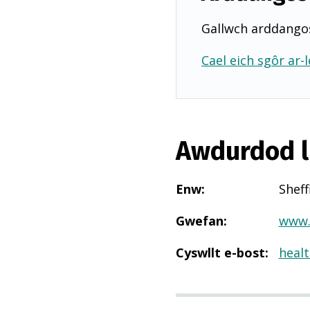
Gallwch arddangos
Cael eich sgôr ar-l
Awdurdod l
Enw
:
Sheff
Gwefan
:
www.s
Cyswllt e-bost
:
healt