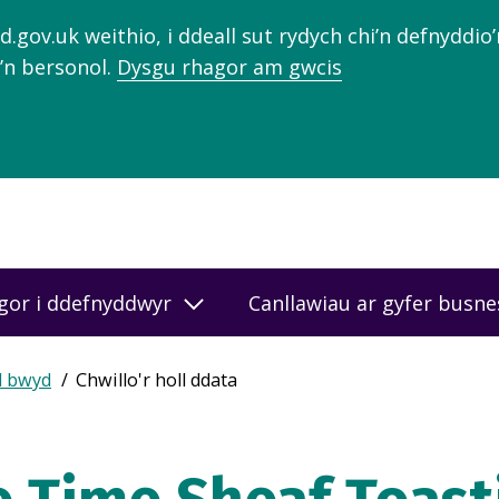
gov.uk weithio, i ddeall sut rydych chi’n defnyddio
’n bersonol.
Dysgu rhagor am gwcis
gor i ddefnyddwyr
Canllawiau ar gyfer busn
d bwyd
Chwillo'r holl ddata