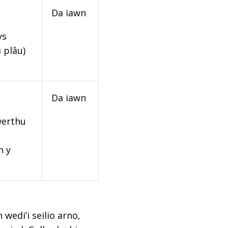
Da iawn
ys
 plâu)
Da iawn
werthu
n y
edi’i seilio arno,