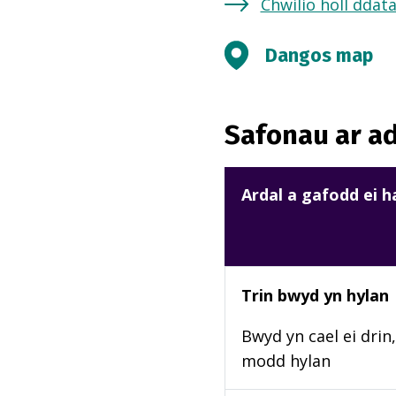
Chwilio holl ddat
Dangos map
Safonau ar ad
Ardal a gafodd ei 
Trin bwyd yn hylan
Bwyd yn cael ei drin,
modd hylan