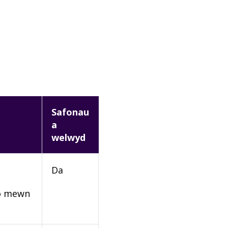
Safonau
a
welwyd
Da
rio mewn