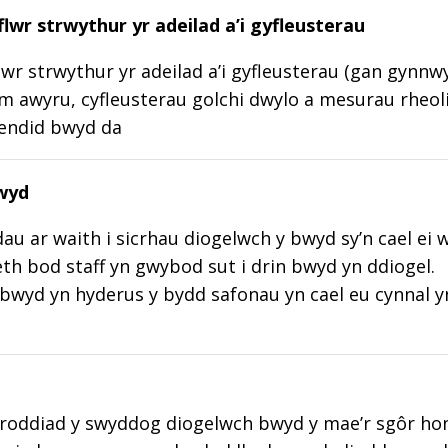
lwr strwythur yr adeilad a’i gyfleusterau
wr strwythur yr adeilad a’i gyfleusterau (gan gynnw
m awyru, cyfleusterau golchi dwylo a mesurau rheoli
lendid bwyd da
wyd
au ar waith i sicrhau diogelwch y bwyd sy’n cael ei 
aeth bod staff yn gwybod sut i drin bwyd yn ddiogel.
wyd yn hyderus y bydd safonau yn cael eu cynnal y
roddiad y swyddog diogelwch bwyd y mae’r sgôr hon w