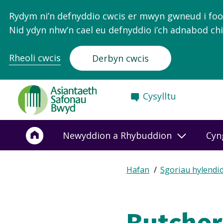
Rydym ni’n defnyddio cwcis er mwyn gwneud i food.
Nid ydyn nhw’n cael eu defnyddio i’ch adnabod chi
Rheoli cwcis
Derbyn cwcis
Food
Cysylltu
Standards
Agency
-
Newyddion a Rhybuddion
Cyn
Frontpage
Expand
Hafan
Sgoriau hylendi
Breadcrumb
breadcrumb
navigation