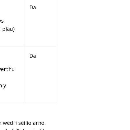
Da
ys
 plâu)
Da
werthu
n y
edi’i seilio arno,