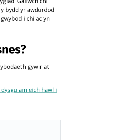
ygiad. Gallwch chi
ai y bydd yr awdurdod
 gwybod i chi ac yn
snes?
wybodaeth gywir at
a dysgu am eich hawl i