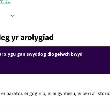
a’r DU
eg yr arolygiad
harolygu gan swyddog diogelwch bwyd
 ei baratoi, ei goginio, ei ailgynhesu, ei oeri a’i sto