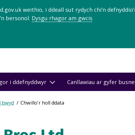
gov.uk weithio, i ddeall sut rydych chi’n defnyddio
’n bersonol.
Dysgu rhagor am gwcis
gor i ddefnyddwyr
Canllawiau ar gyfer busn
d bwyd
Chwillo'r holl ddata