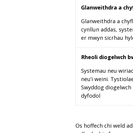
Glanweithdra a chyf
Glanweithdra a chyfl
cynllun addas, syste
er mwyn sicrhau hy
Rheoli diogelwch b
Systemau neu wiriad
neu’i weini. Tystiol
Swyddog diogelwch b
dyfodol
Os hoffech chi weld ad