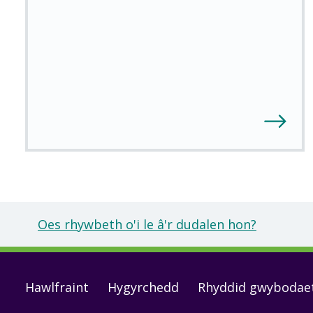
Oes rhywbeth o'i le â'r dudalen hon?
Footer
Hawlfraint
Hygyrchedd
Rhyddid gwybodae