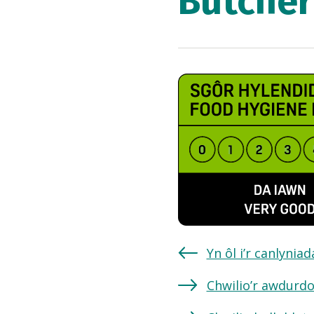
Butcher
Yn ôl i’r canlynia
Chwilio’r awdurdo