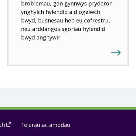
broblemau, gan gynnwys pryderon
ynghylch hylendid a diogelwch
bwyd, busnesau heb eu cofrestru,
neu arddangos sgoriau hylendid
bwyd anghywir.
th
(
Open
Telerau ac amodau
in