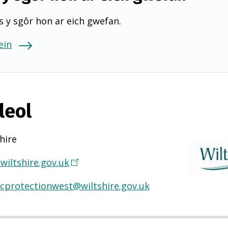
 y sgôr hon ar eich gwefan.
ein
leol
hire
iltshire.gov.uk
(
Y
icprotectionwest@wiltshire.gov.uk
n
a
g