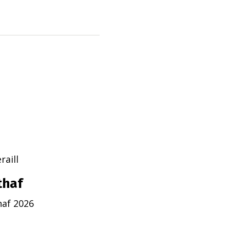
aill
thaf
naf 2026