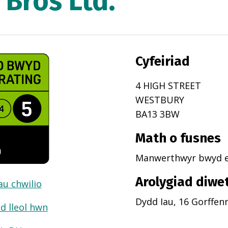
 Bros Ltd.
Cyfeiriad
4 HIGH STREET
WESTBURY
BA13 3BW
Math o fusnes
Manwerthwyr bwyd er
Arolygiad diwe
dau chwilio
Dydd Iau, 16 Gorffen
d lleol hwn