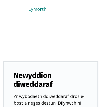
Cymorth
(Yn
agor
mewn
tab
newydd)
Newyddion
diweddaraf
Yr wybodaeth ddiweddaraf dros e-
bost a neges destun. Dilynwch ni