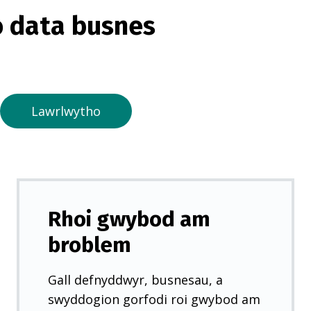
o
 data busnes
r
m
e
w
n
Lawrlwytho
t
a
b
n
e
Rhoi gwybod am
w
broblem
y
d
Gall defnyddwyr, busnesau, a
d
swyddogion gorfodi roi gwybod am
)