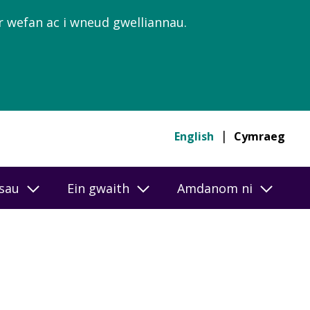
’r wefan ac i wneud gwelliannau.
English
Cymraeg
esau
Ein gwaith
Amdanom ni