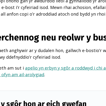
pi ohono gan yr awdurdod lleol a gynhaliodd yr arol
-bost i’r cyfeiriad isod. Mewn rhai achosion, efall
 all anfon copi o’r adroddiad atoch ond bydd yn rhoi
perchennog neu reolwr y bu
th anghywir ar y dudalen hon, gallwch e-bostio’r 
wy ddefnyddio’r cyfeiriad isod.
eth am sut i
apelio yn erbyn y sgôr a roddwyd i chi 
d
ofyn am ail-arolygiad
.
y sgôr hon ar eich gwefan