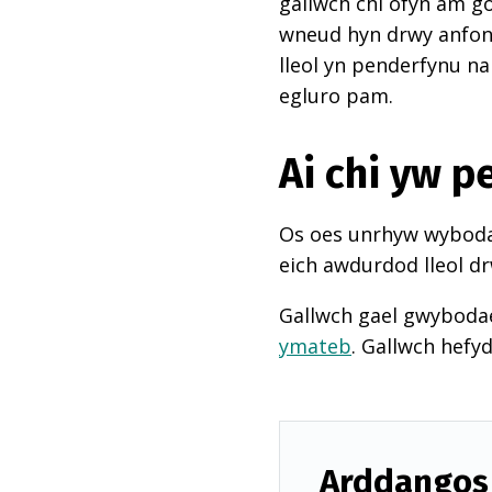
gallwch chi ofyn am go
wneud hyn drwy anfon e
lleol yn penderfynu na
egluro pam.
Ai chi yw 
Os oes unrhyw wybodae
eich awdurdod lleol dr
Gallwch gael gwyboda
ymateb
. Gallwch hefy
Arddangos 