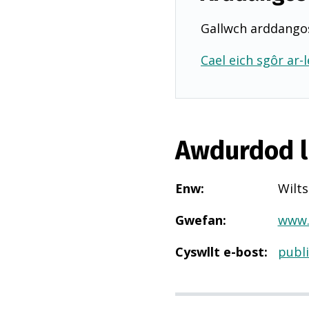
Gallwch arddangos
Cael eich sgôr ar-l
Awdurdod l
Enw
:
Wilts
Gwefan
:
www.w
Cyswllt e-bost
:
publ