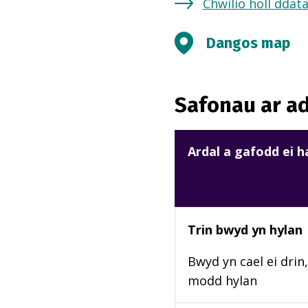
Chwilio holl ddat
Dangos map
Safonau ar ad
Ardal a gafodd ei 
Trin bwyd yn hylan
Bwyd yn cael ei drin,
modd hylan