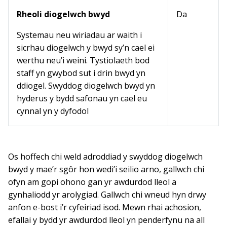
Rheoli diogelwch bwyd
Da
Systemau neu wiriadau ar waith i
sicrhau diogelwch y bwyd sy’n cael ei
werthu neu’i weini. Tystiolaeth bod
staff yn gwybod sut i drin bwyd yn
ddiogel. Swyddog diogelwch bwyd yn
hyderus y bydd safonau yn cael eu
cynnal yn y dyfodol
Os hoffech chi weld adroddiad y swyddog diogelwch
bwyd y mae’r sgôr hon wedi’i seilio arno, gallwch chi
ofyn am gopi ohono gan yr awdurdod lleol a
gynhaliodd yr arolygiad. Gallwch chi wneud hyn drwy
anfon e-bost i’r cyfeiriad isod. Mewn rhai achosion,
efallai y bydd yr awdurdod lleol yn penderfynu na all