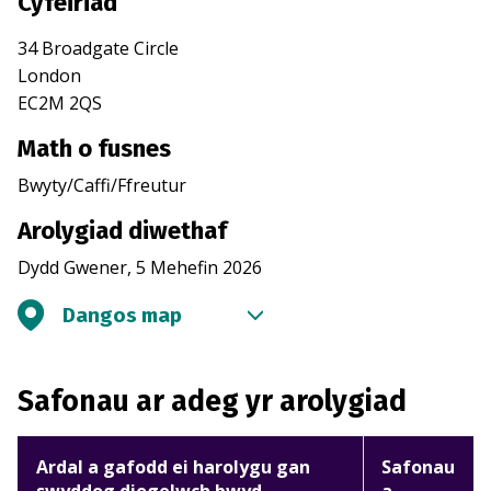
Cyfeiriad
34 Broadgate Circle
London
EC2M 2QS
Math o fusnes
Bwyty/Caffi/Ffreutur
Arolygiad diwethaf
Dydd Gwener, 5 Mehefin 2026
Dangos map
Safonau ar adeg yr arolygiad
Ardal a gafodd ei harolygu gan
Safonau