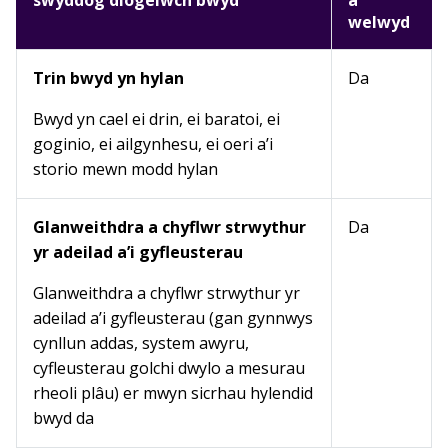
swyddog diogelwch bwyd
a
welwyd
Trin bwyd yn hylan
Da
Bwyd yn cael ei drin, ei baratoi, ei
goginio, ei ailgynhesu, ei oeri a’i
storio mewn modd hylan
Glanweithdra a chyflwr strwythur
Da
yr adeilad a’i gyfleusterau
Glanweithdra a chyflwr strwythur yr
adeilad a’i gyfleusterau (gan gynnwys
cynllun addas, system awyru,
cyfleusterau golchi dwylo a mesurau
rheoli plâu) er mwyn sicrhau hylendid
bwyd da