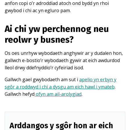
anfon copi o’r adroddiad atoch ond bydd yn rhoi
gwybod i chi ac yn egluro pam.
Ai chi yw perchennog neu
reolwr y busnes?
Os oes unrhyw wybodaeth anghywir ar y dudalen hon,
gallwch e-bostio’r wybodaeth gywir at eich awdurdod
lleol drwy ddefnyddio’r cyfeiriad isod.
Gallwch gael gwybodaeth am sut i
apelio yn erbyn y
sgôr a roddwyd i chi a dysgu am eich hawl i ymateb
.
Gallwch hefyd
ofyn am ail-arolygiad
.
Arddangos y sgôr hon ar eich