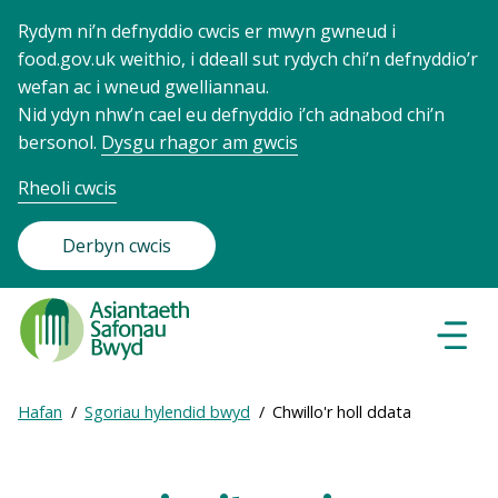
Rydym ni’n defnyddio cwcis er mwyn gwneud i
food.gov.uk weithio, i ddeall sut rydych chi’n defnyddio’r
wefan ac i wneud gwelliannau.
Nid ydyn nhw’n cael eu defnyddio i’ch adnabod chi’n
bersonol.
Dysgu rhagor am gwcis
Rheoli cwcis
Derbyn cwcis
Food
Standards
Dewisl
Llywio
Agency
-
Expand
Hafan
Sgoriau hylendid bwyd
Chwillo'r holl ddata
Frontpage
Breadcrumb
breadcrumb
navigation