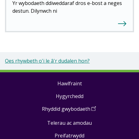
Yr wybodaeth ddiweddaraf dros e-bost a neges
destun. Dilynwch ni
Oes rhywbeth o'i le â'r dudalen hon?
Hawlfraint
Footer
Hygyrchedd
links
Rhyddid gwybodaeth
(
Open
in
Telerau ac amodau
a
new
Preifatrwydd