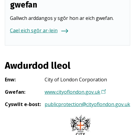
gwefan
Gallwch arddangos y sgôr hon ar eich gwefan.
Cael eich sgôr ar-lein
Awdurdod lleol
Enw
:
City of London Corporation
Gwefan
:
www.cityoflondon.gov.uk
(
Y
Cyswllt e-bost
:
publicprotection@cityoflondon.gov.uk
n
a
g
o