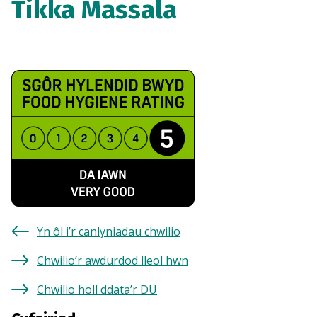
Tikka Massala
Yn ôl i’r canlyniadau chwilio
Chwilio’r awdurdod lleol hwn
Chwilio holl ddata’r DU