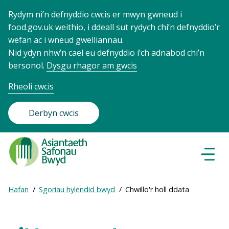
Rydym ni’n defnyddio cwcis er mwyn gwneud i
food.gov.uk weithio, i ddeall sut rydych chi’n defnyddio’r
wefan ac i wneud gwelliannau.
Nid ydyn nhw’n cael eu defnyddio i’ch adnabod chi’n
bersonol.
Dysgu rhagor am gwcis
Rheoli cwcis
Derbyn cwcis
Food
Standards
Dewisl
Llywio
Agency
-
Expand
Hafan
Sgoriau hylendid bwyd
Chwillo'r holl ddata
Frontpage
Breadcrumb
breadcrumb
navigation