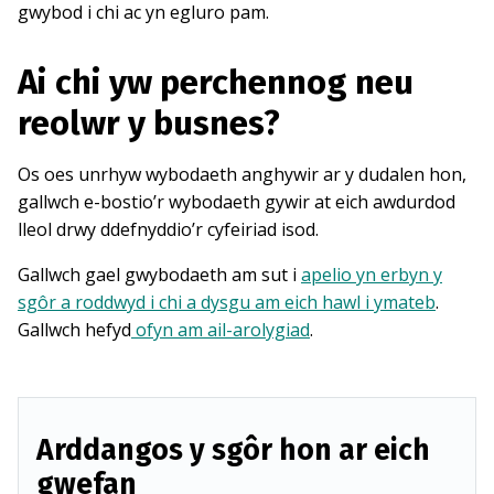
gwybod i chi ac yn egluro pam.
Ai chi yw perchennog neu
reolwr y busnes?
Os oes unrhyw wybodaeth anghywir ar y dudalen hon,
gallwch e-bostio’r wybodaeth gywir at eich awdurdod
lleol drwy ddefnyddio’r cyfeiriad isod.
Gallwch gael gwybodaeth am sut i
apelio yn erbyn y
sgôr a roddwyd i chi a dysgu am eich hawl i ymateb
.
Gallwch hefyd
ofyn am ail-arolygiad
.
Arddangos y sgôr hon ar eich
gwefan