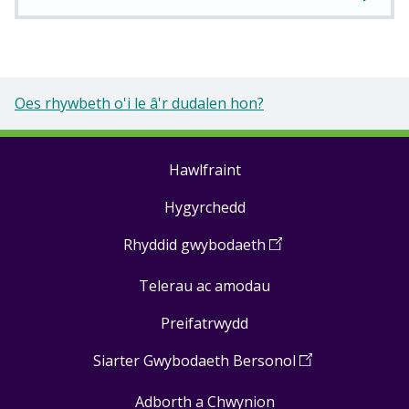
Oes rhywbeth o'i le â'r dudalen hon?
Hawlfraint
Footer
Hygyrchedd
links
Rhyddid gwybodaeth
(
Open
in
Telerau ac amodau
a
new
Preifatrwydd
window
)
Siarter Gwybodaeth Bersonol
(
Open
in
Adborth a Chwynion
a