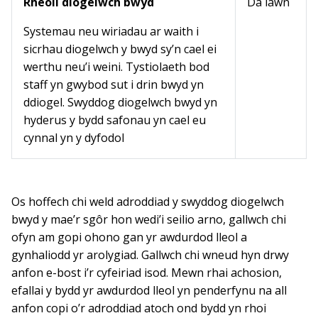
Rheoli diogelwch bwyd
Da iawn
Systemau neu wiriadau ar waith i
sicrhau diogelwch y bwyd sy’n cael ei
werthu neu’i weini. Tystiolaeth bod
staff yn gwybod sut i drin bwyd yn
ddiogel. Swyddog diogelwch bwyd yn
hyderus y bydd safonau yn cael eu
cynnal yn y dyfodol
Os hoffech chi weld adroddiad y swyddog diogelwch
bwyd y mae’r sgôr hon wedi’i seilio arno, gallwch chi
ofyn am gopi ohono gan yr awdurdod lleol a
gynhaliodd yr arolygiad. Gallwch chi wneud hyn drwy
anfon e-bost i’r cyfeiriad isod. Mewn rhai achosion,
efallai y bydd yr awdurdod lleol yn penderfynu na all
anfon copi o’r adroddiad atoch ond bydd yn rhoi