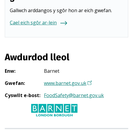
Gallwch arddangos y sgôr hon ar eich gwefan.
Cael eich sgôr ar-lein
Awdurdod lleol
Enw
:
Barnet
Gwefan
:
www.barnet.gov.uk
(
Y
Cyswllt e-bost
:
FoodSafety@barnet.gov.uk
n
a
g
o
r