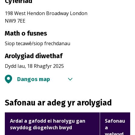
Cyfeiriad
198 West Hendon Broadway London
NW9 7EE
Math o fusnes
Siop tecawê/siop frechdanau
Arolygiad diwethaf
Dydd Iau, 18 Rhagfyr 2025
Dangos map
Safonau ar adeg yr arolygiad
Ardal a gafodd ei harolygu gan
Safonau
swyddog diogelwch bwyd
a
welwyd