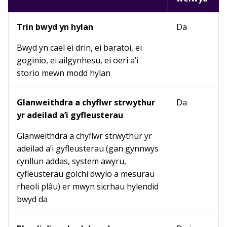
Trin bwyd yn hylan
Da
Bwyd yn cael ei drin, ei baratoi, ei
goginio, ei ailgynhesu, ei oeri a’i
storio mewn modd hylan
Glanweithdra a chyflwr strwythur
Da
yr adeilad a’i gyfleusterau
Glanweithdra a chyflwr strwythur yr
adeilad a’i gyfleusterau (gan gynnwys
cynllun addas, system awyru,
cyfleusterau golchi dwylo a mesurau
rheoli plâu) er mwyn sicrhau hylendid
bwyd da