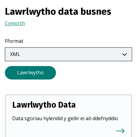
m
Lawrlwytho data busnes
e
w
Cymorth
(Yn
n
agor
t
mewn
a
Fformat
tab
b
newydd)
n
e
w
Lawrlwytho
y
d
d
)
Lawrlwytho Data
Data sgoriau hylendid y gellir ei ail-ddefnyddio