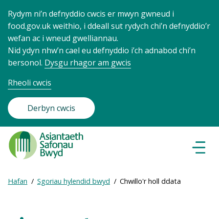
Rydym ni’n defnyddio cwcis er mwyn gwneud i
food.gov.uk weithio, i ddeall sut rydych chi’n defnyddio’r
wefan ac i wneud gwelliannau.
Nid ydyn nhw’n cael eu defnyddio i’ch adnabod chi’n
bersonol.
Dysgu rhagor am gwcis
Rheoli cwcis
Derbyn cwcis
Food
Standards
Dewisl
Llywio
Agency
-
Expand
Hafan
Sgoriau hylendid bwyd
Chwillo'r holl ddata
Frontpage
Breadcrumb
breadcrumb
navigation