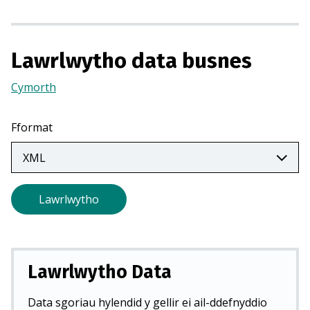
m
e
w
Lawrlwytho data busnes
n
t
Cymorth
(Yn
a
agor
b
mewn
n
Fformat
tab
e
newydd)
w
y
d
Lawrlwytho
d
)
Lawrlwytho Data
Data sgoriau hylendid y gellir ei ail-ddefnyddio