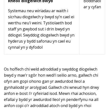
Rheoli diogelwch bwyd
Boddhaol
ar y cyfan
Systemau neu wiriadau ar waith i
sicrhau diogelwch y bwyd sy’n cael ei
werthu neu’i weini. Tystiolaeth bod
staff yn gwybod sut i drin bwyd yn
ddiogel. Swyddog diogelwch bwyd yn
hyderus y bydd safonau yn cael eu
cynnal yn y dyfodol
Os hoffech chi weld adroddiad y swyddog diogelwch
bwyd y mae’r sgôr hon wedi’i seilio arno, gallwch chi
ofyn am gopi ohono gan yr awdurdod lleol a
gynhaliodd yr arolygiad. Gallwch chi wneud hyn drwy
anfon e-bost i’r cyfeiriad isod. Mewn rhai achosion,
efallai y bydd yr awdurdod lleol yn penderfynu na all
anfon copi o’r adroddiad atoch ond bydd yn rhoi