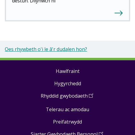
destun. Dilynwch ni
Oes rhywbeth o'i le â'r dudalen hon?
Hawlfraint
Footer
Hygyrchedd
links
Rhyddid gwybodaeth
(
Open
in
Telerau ac amodau
a
new
Preifatrwydd
window
)
Siarter Gwybodaeth Bersonol
(
Open