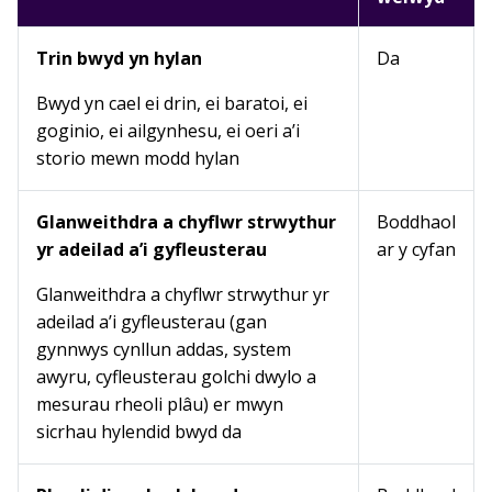
Trin bwyd yn hylan
Da
Bwyd yn cael ei drin, ei baratoi, ei
goginio, ei ailgynhesu, ei oeri a’i
storio mewn modd hylan
Glanweithdra a chyflwr strwythur
Boddhaol
yr adeilad a’i gyfleusterau
ar y cyfan
Glanweithdra a chyflwr strwythur yr
adeilad a’i gyfleusterau (gan
gynnwys cynllun addas, system
awyru, cyfleusterau golchi dwylo a
mesurau rheoli plâu) er mwyn
sicrhau hylendid bwyd da