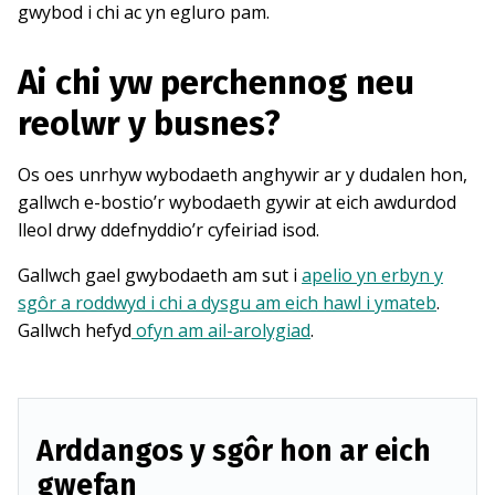
gwybod i chi ac yn egluro pam.
Ai chi yw perchennog neu
reolwr y busnes?
Os oes unrhyw wybodaeth anghywir ar y dudalen hon,
gallwch e-bostio’r wybodaeth gywir at eich awdurdod
lleol drwy ddefnyddio’r cyfeiriad isod.
Gallwch gael gwybodaeth am sut i
apelio yn erbyn y
sgôr a roddwyd i chi a dysgu am eich hawl i ymateb
.
Gallwch hefyd
ofyn am ail-arolygiad
.
Arddangos y sgôr hon ar eich
gwefan