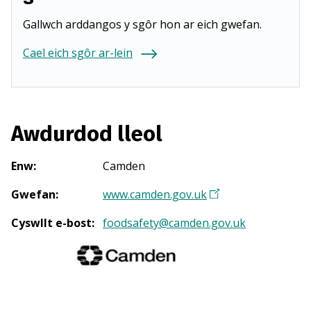
Gallwch arddangos y sgôr hon ar eich gwefan.
Cael eich sgôr ar-lein
Awdurdod lleol
Enw
:
Camden
Gwefan
:
www.camden.gov.uk
(
Y
Cyswllt e-bost
:
foodsafety@camden.gov.uk
n
a
g
o
r