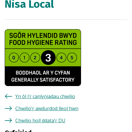
Nisa Local
Yn ôl i’r canlyniadau chwilio
Chwilio’r awdurdod lleol hwn
Chwilio holl ddata’r DU