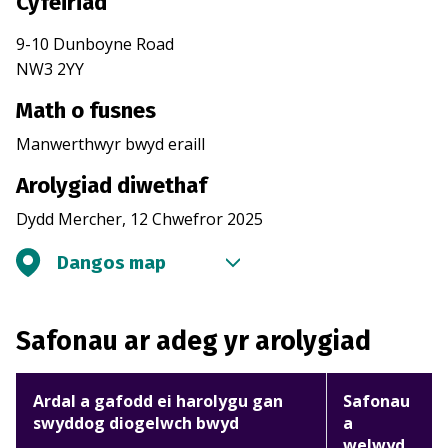
Cyfeiriad
9-10 Dunboyne Road
NW3 2YY
Math o fusnes
Manwerthwyr bwyd eraill
Arolygiad diwethaf
Dydd Mercher, 12 Chwefror 2025
Dangos map
Safonau ar adeg yr arolygiad
Ardal a gafodd ei harolygu gan
Safonau
swyddog diogelwch bwyd
a
welwyd