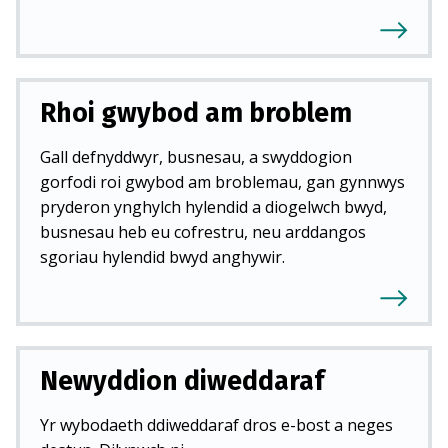
Rhoi gwybod am broblem
Gall defnyddwyr, busnesau, a swyddogion
gorfodi roi gwybod am broblemau, gan gynnwys
pryderon ynghylch hylendid a diogelwch bwyd,
busnesau heb eu cofrestru, neu arddangos
sgoriau hylendid bwyd anghywir.
Newyddion diweddaraf
Yr wybodaeth ddiweddaraf dros e-bost a neges