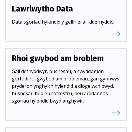
Lawrlwytho Data
Data sgoriau hylendid y gellir ei ail-ddefnyddio
Rhoi gwybod am broblem
Gall defnyddwyr, busnesau, a swyddogion
gorfodi roi gwybod am broblemau, gan gynnwys
pryderon ynghylch hylendid a diogelwch bwyd,
busnesau heb eu cofrestru, neu arddangos
sgoriau hylendid bwyd anghywir.