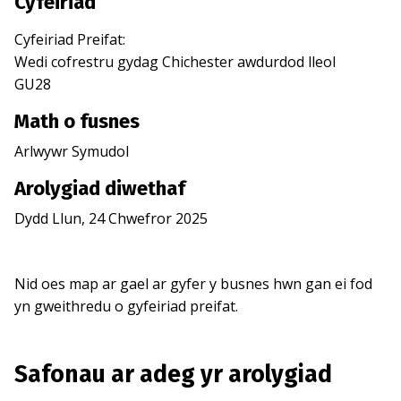
Cyfeiriad
Cyfeiriad Preifat
:
Wedi cofrestru gydag
Chichester
awdurdod lleol
GU28
Math o fusnes
Arlwywr Symudol
Arolygiad diwethaf
Dydd Llun, 24 Chwefror 2025
Nid oes map ar gael ar gyfer y busnes hwn gan ei fod
yn gweithredu o gyfeiriad preifat.
Safonau ar adeg yr arolygiad