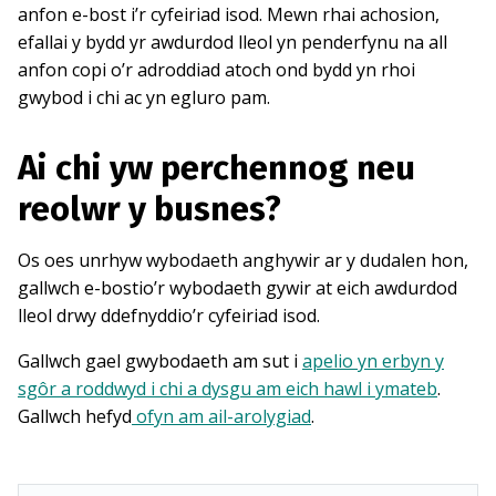
anfon e-bost i’r cyfeiriad isod. Mewn rhai achosion,
efallai y bydd yr awdurdod lleol yn penderfynu na all
anfon copi o’r adroddiad atoch ond bydd yn rhoi
gwybod i chi ac yn egluro pam.
Ai chi yw perchennog neu
reolwr y busnes?
Os oes unrhyw wybodaeth anghywir ar y dudalen hon,
gallwch e-bostio’r wybodaeth gywir at eich awdurdod
lleol drwy ddefnyddio’r cyfeiriad isod.
Gallwch gael gwybodaeth am sut i
apelio yn erbyn y
sgôr a roddwyd i chi a dysgu am eich hawl i ymateb
.
Gallwch hefyd
ofyn am ail-arolygiad
.