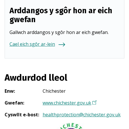
Arddangos y sgôr hon ar eich
gwefan
Gallwch arddangos y sgôr hon ar eich gwefan.
Cael eich sgôr ar-lein
Awdurdod lleol
Enw
:
Chichester
Gwefan
:
www.chichester.gov.uk
(
Y
Cyswllt e-bost
:
healthprotection@chichester.gov.uk
n
a