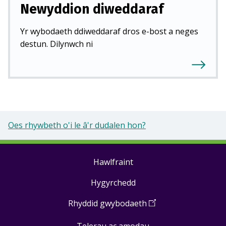
Newyddion diweddaraf
Yr wybodaeth ddiweddaraf dros e-bost a neges
destun. Dilynwch ni
Oes rhywbeth o'i le â'r dudalen hon?
Hawlfraint
Footer
Hygyrchedd
links
Rhyddid gwybodaeth
(
Open
in