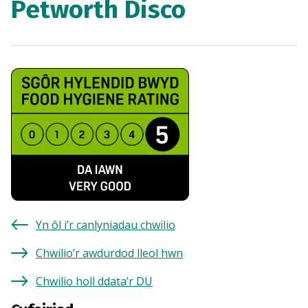
Petworth Disco
Yn ôl i’r canlyniadau chwilio
Chwilio’r awdurdod lleol hwn
Chwilio holl ddata’r DU