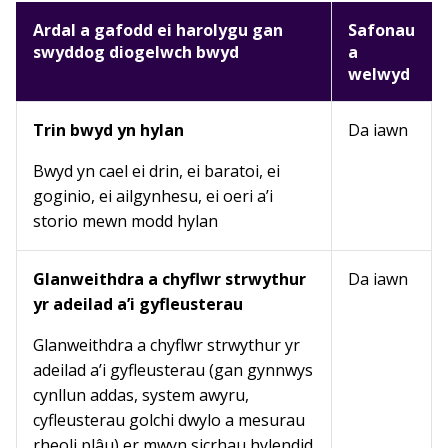
Ardal a gafodd ei harolygu gan
Safonau
swyddog diogelwch bwyd
a
welwyd
Trin bwyd yn hylan
Da iawn
Bwyd yn cael ei drin, ei baratoi, ei
goginio, ei ailgynhesu, ei oeri a’i
storio mewn modd hylan
Glanweithdra a chyflwr strwythur
Da iawn
yr adeilad a’i gyfleusterau
Glanweithdra a chyflwr strwythur yr
adeilad a’i gyfleusterau (gan gynnwys
cynllun addas, system awyru,
cyfleusterau golchi dwylo a mesurau
rheoli plâu) er mwyn sicrhau hylendid