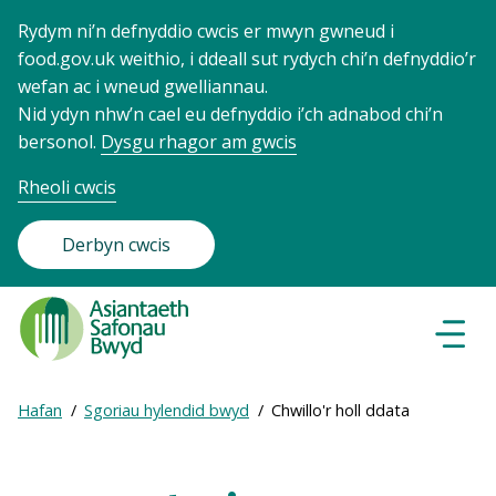
Rydym ni’n defnyddio cwcis er mwyn gwneud i
food.gov.uk weithio, i ddeall sut rydych chi’n defnyddio’r
wefan ac i wneud gwelliannau.
Nid ydyn nhw’n cael eu defnyddio i’ch adnabod chi’n
bersonol.
Dysgu rhagor am gwcis
Rheoli cwcis
Derbyn cwcis
Food
Standards
Dewisl
Llywio
Agency
-
Expand
Hafan
Sgoriau hylendid bwyd
Chwillo'r holl ddata
Frontpage
Breadcrumb
breadcrumb
navigation