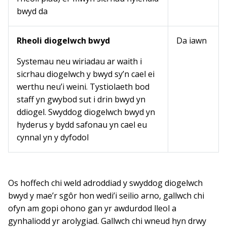
bwyd da
Rheoli diogelwch bwyd
Da iawn
Systemau neu wiriadau ar waith i
sicrhau diogelwch y bwyd sy’n cael ei
werthu neu’i weini. Tystiolaeth bod
staff yn gwybod sut i drin bwyd yn
ddiogel. Swyddog diogelwch bwyd yn
hyderus y bydd safonau yn cael eu
cynnal yn y dyfodol
Os hoffech chi weld adroddiad y swyddog diogelwch
bwyd y mae’r sgôr hon wedi’i seilio arno, gallwch chi
ofyn am gopi ohono gan yr awdurdod lleol a
gynhaliodd yr arolygiad. Gallwch chi wneud hyn drwy