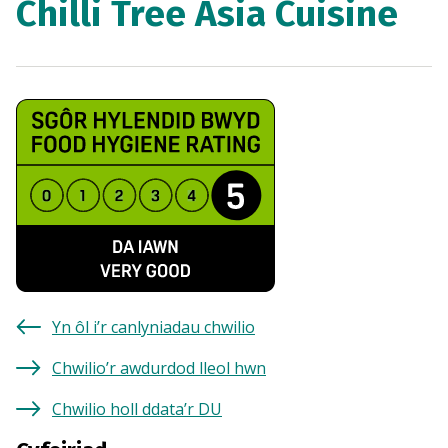
Chilli Tree Asia Cuisine
Yn ôl i’r canlyniadau chwilio
Chwilio’r awdurdod lleol hwn
Chwilio holl ddata’r DU