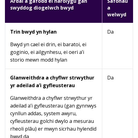
Ardal a gafodd ei harolygu gan
Safonau
swyddog diogelwch bwyd
a
welwyd
Trin bwyd yn hylan
Da
Bwyd yn cael ei drin, ei baratoi, ei
goginio, ei ailgynhesu, ei oeri a’i
storio mewn modd hylan
Glanweithdra a chyflwr strwythur
Da
yr adeilad a’i gyfleusterau
Glanweithdra a chyflwr strwythur yr
adeilad a’i gyfleusterau (gan gynnwys
cynllun addas, system awyru,
cyfleusterau golchi dwylo a mesurau
rheoli plâu) er mwyn sicrhau hylendid
bwyd da