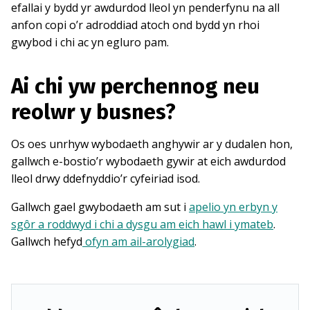
efallai y bydd yr awdurdod lleol yn penderfynu na all
anfon copi o’r adroddiad atoch ond bydd yn rhoi
gwybod i chi ac yn egluro pam.
Ai chi yw perchennog neu
reolwr y busnes?
Os oes unrhyw wybodaeth anghywir ar y dudalen hon,
gallwch e-bostio’r wybodaeth gywir at eich awdurdod
lleol drwy ddefnyddio’r cyfeiriad isod.
Gallwch gael gwybodaeth am sut i
apelio yn erbyn y
sgôr a roddwyd i chi a dysgu am eich hawl i ymateb
.
Gallwch hefyd
ofyn am ail-arolygiad
.