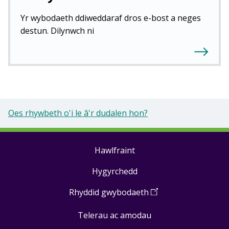
Yr wybodaeth ddiweddaraf dros e-bost a neges
destun. Dilynwch ni
Oes rhywbeth o'i le â'r dudalen hon?
Hawlfraint
Footer
Hygyrchedd
links
Rhyddid gwybodaeth
(
Open
in
Telerau ac amodau
a