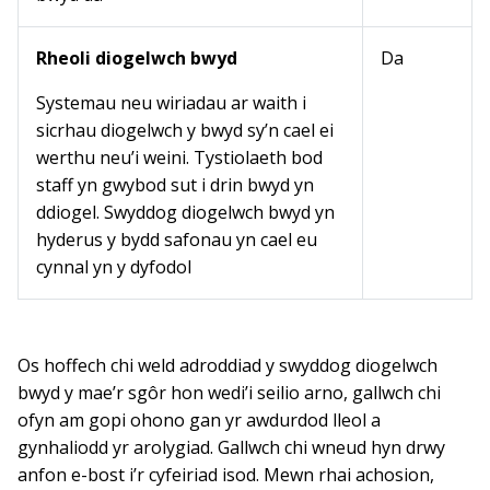
Rheoli diogelwch bwyd
Da
Systemau neu wiriadau ar waith i
sicrhau diogelwch y bwyd sy’n cael ei
werthu neu’i weini. Tystiolaeth bod
staff yn gwybod sut i drin bwyd yn
ddiogel. Swyddog diogelwch bwyd yn
hyderus y bydd safonau yn cael eu
cynnal yn y dyfodol
Os hoffech chi weld adroddiad y swyddog diogelwch
bwyd y mae’r sgôr hon wedi’i seilio arno, gallwch chi
ofyn am gopi ohono gan yr awdurdod lleol a
gynhaliodd yr arolygiad. Gallwch chi wneud hyn drwy
anfon e-bost i’r cyfeiriad isod. Mewn rhai achosion,