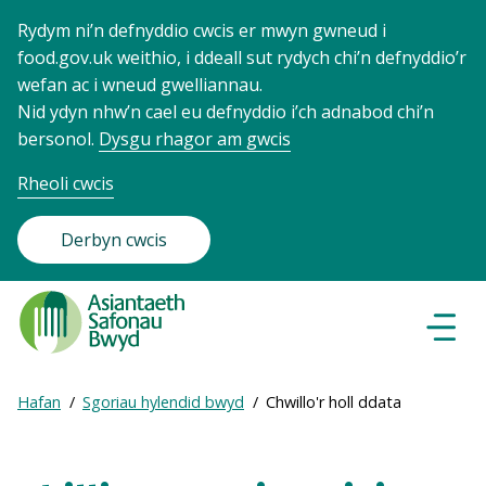
Rydym ni’n defnyddio cwcis er mwyn gwneud i
food.gov.uk weithio, i ddeall sut rydych chi’n defnyddio’r
wefan ac i wneud gwelliannau.
Nid ydyn nhw’n cael eu defnyddio i’ch adnabod chi’n
bersonol.
Dysgu rhagor am gwcis
Rheoli cwcis
Derbyn cwcis
Food
Standards
Dewisl
Llywio
Agency
-
Expand
Hafan
Sgoriau hylendid bwyd
Chwillo'r holl ddata
Frontpage
Breadcrumb
breadcrumb
navigation