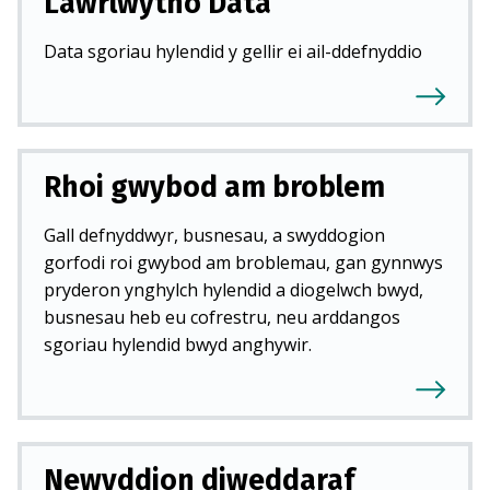
Lawrlwytho Data
Data sgoriau hylendid y gellir ei ail-ddefnyddio
Rhoi gwybod am broblem
Gall defnyddwyr, busnesau, a swyddogion
gorfodi roi gwybod am broblemau, gan gynnwys
pryderon ynghylch hylendid a diogelwch bwyd,
busnesau heb eu cofrestru, neu arddangos
sgoriau hylendid bwyd anghywir.
Newyddion diweddaraf