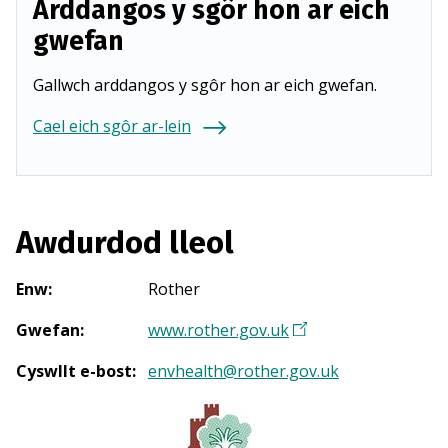
Arddangos y sgôr hon ar eich
gwefan
Gallwch arddangos y sgôr hon ar eich gwefan.
Cael eich sgôr ar-lein
Awdurdod lleol
Enw
:
Rother
Gwefan
:
www.rother.gov.uk
(
Y
Cyswllt e-bost
:
envhealth@rother.gov.uk
n
a
g