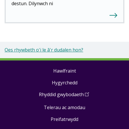
destun. Dilynwch ni
Oes rhywbeth o'i le â'r dudalen hon?
Hawlfraint
Footer
Hygyrchedd
links
Rhyddid gwybodaeth
(
Open
in
Telerau ac amodau
a
new
Preifatrwydd
window
)