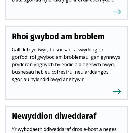
Rhoi gwybod am broblem
Gall defnyddwyr, busnesau, a swyddogion
gorfodi roi gwybod am broblemau, gan gynnwys
pryderon ynghylch hylendid a diogelwch bwyd,
busnesau heb eu cofrestru, neu arddangos
sgoriau hylendid bwyd anghywir.
Newyddion diweddaraf
Yr wybodaeth ddiweddaraf dros e-bost a neges