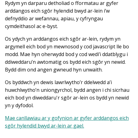
Rydym yn darparu detholiad o fformatau ar gyfer
arddangos eich sgôr hylendid bwyd ar-lein i’w
defnyddio ar wefannau, apiau, y cyfryngau
cymdeithasol ac e-byst.
Os ydych yn arddangos eich sgôr ar-lein, rydym yn
argymell eich bod yn mewnosod y cod javascript lle bo
modd. Mae hyn oherwydd bod y cod wedi’i ddatblygu i
ddiweddaru’n awtomatig os bydd eich sgôr yn newid.
Bydd dim ond angen gwneud hyn unwaith.
Os byddwch yn dewis lawrlwytho’r ddelwedd a’i
huwchlwytho’n uniongyrchol, bydd angen i chi sicrhau
eich bod yn diweddaru'r sgôr ar-lein os bydd yn newid
yn y dyfodol.
Mae canllawiau ar y gofynion ar gyfer arddangos eich
sgôr hylendid bwyd ar-lein ar gael.