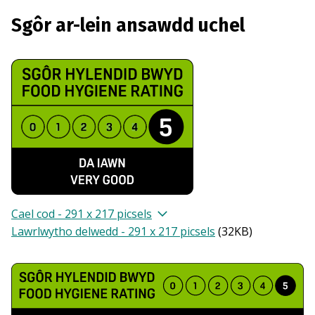
Sgôr ar-lein ansawdd uchel
Cael cod - 291 x 217 picsels
Lawrlwytho delwedd - 291 x 217 picsels
(
32KB
)