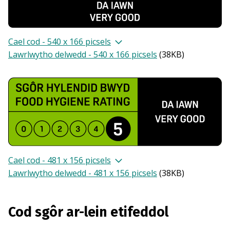
Cael cod - 540 x 166 picsels
Lawrlwytho delwedd - 540 x 166 picsels
(
38KB
)
Cael cod - 481 x 156 picsels
Lawrlwytho delwedd - 481 x 156 picsels
(
38KB
)
Cod sgôr ar-lein etifeddol