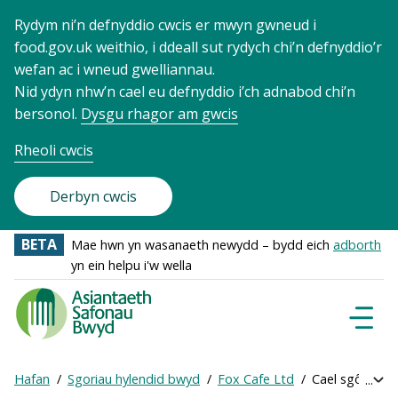
Rydym ni’n defnyddio cwcis er mwyn gwneud i
food.gov.uk weithio, i ddeall sut rydych chi’n defnyddio’r
wefan ac i wneud gwelliannau.
Nid ydyn nhw’n cael eu defnyddio i’ch adnabod chi’n
bersonol.
Dysgu rhagor am gwcis
Rheoli cwcis
Derbyn cwcis
BETA
Mae hwn yn wasanaeth newydd – bydd eich
adborth
yn ein helpu i'w wella
Food
Standards
Dewisl
Llywio
Agency
-
Hafan
Sgoriau hylendid bwyd
Fox Cafe Ltd
Cael sgôr ar-le
Exp
Frontpage
Breadcrumb