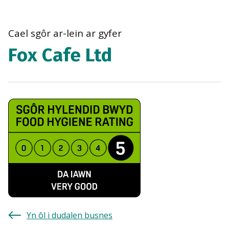
bre
navi
Cael sgôr ar-lein ar gyfer
Fox Cafe Ltd
Yn ôl i dudalen busnes