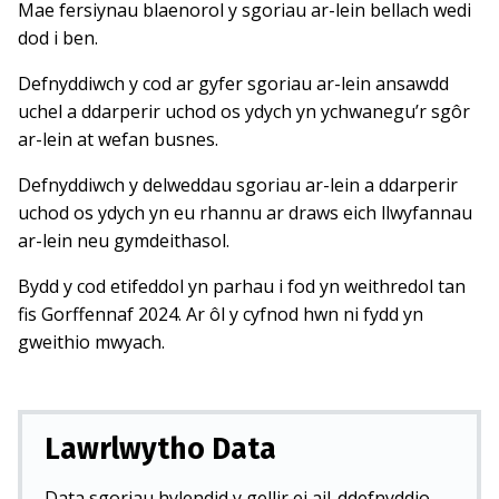
Mae fersiynau blaenorol y sgoriau ar-lein bellach wedi
dod i ben.
Defnyddiwch y cod ar gyfer sgoriau ar-lein ansawdd
uchel a ddarperir uchod os ydych yn ychwanegu’r sgôr
ar-lein at wefan busnes.
Defnyddiwch y delweddau sgoriau ar-lein a ddarperir
uchod os ydych yn eu rhannu ar draws eich llwyfannau
ar-lein neu gymdeithasol.
Bydd y cod etifeddol yn parhau i fod yn weithredol tan
fis Gorffennaf 2024. Ar ôl y cyfnod hwn ni fydd yn
gweithio mwyach.
Lawrlwytho Data
Data sgoriau hylendid y gellir ei ail-ddefnyddio