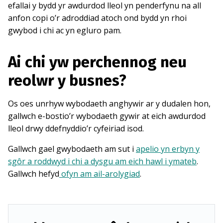
efallai y bydd yr awdurdod lleol yn penderfynu na all
anfon copi o’r adroddiad atoch ond bydd yn rhoi
gwybod i chi ac yn egluro pam.
Ai chi yw perchennog neu
reolwr y busnes?
Os oes unrhyw wybodaeth anghywir ar y dudalen hon,
gallwch e-bostio’r wybodaeth gywir at eich awdurdod
lleol drwy ddefnyddio’r cyfeiriad isod.
Gallwch gael gwybodaeth am sut i
apelio yn erbyn y
sgôr a roddwyd i chi a dysgu am eich hawl i ymateb
.
Gallwch hefyd
ofyn am ail-arolygiad
.