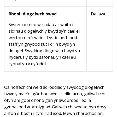
Rheoli diogelwch bwyd
Da iawn
Systemau neu wiriadau ar waith i
sicrhau diogelwch y bwyd sy’n cael ei
werthu neu’i weini. Tystiolaeth bod
staff yn gwybod sut i drin bwyd yn
ddiogel. Swyddog diogelwch bwyd yn
hyderus y bydd safonau yn cael eu
cynnal yn y dyfodol
Os hoffech chi weld adroddiad y swyddog diogelwch
bwyd y mae’r sgôr hon wedi’i seilio arno, gallwch chi
ofyn am gopi ohono gan yr awdurdod lleol a
gynhaliodd yr arolygiad. Gallwch chi wneud hyn drwy
anfon e-bost i’r cyfeiriad isod. Mewn rhai achosion,