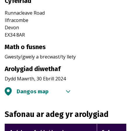
Cyfeiriad
Runnacleave Road
Ilfracombe
Devon
EX34 8AR
Math o fusnes
Gwesty/gwely a brecwast/ty llety
Arolygiad diwethaf
Dydd Mawrth, 30 Ebrill 2024
Dangos map
Safonau ar adeg yr arolygiad