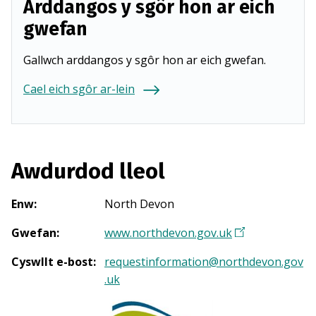
Arddangos y sgôr hon ar eich
gwefan
Gallwch arddangos y sgôr hon ar eich gwefan.
Cael eich sgôr ar-lein
Awdurdod lleol
Enw
:
North Devon
Gwefan
:
www.northdevon.gov.uk
(
Y
Cyswllt e-bost
:
requestinformation@northdevon.gov
n
.uk
a
g