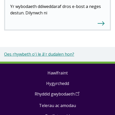
Yr wybodaeth ddiweddaraf dros e-bost a neges
destun. Dilynwch ni
Oes rhywbeth o'i le â'r dudalen hon?
Hawlfraint
Footer
Hygyrchedd
links
Rhyddid gwybodaeth
(
Open
in
Telerau ac amodau
a
new