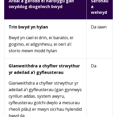
Ardal a gafodd ei harolygu gan
Safonau
swyddog diogelwch bwyd
a
welwyd
Trin bwyd yn hylan
Da iawn
Bwyd yn cael ei drin, ei baratoi, ei
goginio, ei ailgynhesu, ei oeri a’i
storio mewn modd hylan
Glanweithdra a chyflwr strwythur
Da
yr adeilad a’i gyfleusterau
Glanweithdra a chyflwr strwythur yr
adeilad a’i gyfleusterau (gan gynnwys
cynllun addas, system awyru,
cyfleusterau golchi dwylo a mesurau
rheoli plâu) er mwyn sicrhau hylendid
bwyd da