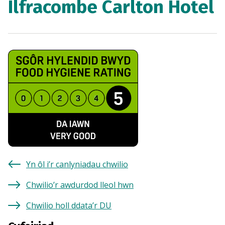
Ilfracombe Carlton Hotel
Yn ôl i’r canlyniadau chwilio
Chwilio’r awdurdod lleol hwn
Chwilio holl ddata’r DU