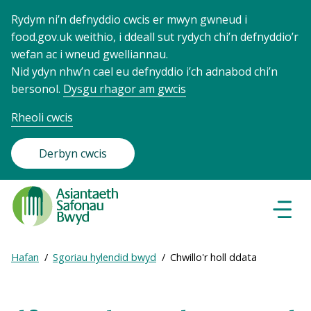
Rydym ni’n defnyddio cwcis er mwyn gwneud i
food.gov.uk weithio, i ddeall sut rydych chi’n defnyddio’r
wefan ac i wneud gwelliannau.
Nid ydyn nhw’n cael eu defnyddio i’ch adnabod chi’n
bersonol.
Dysgu rhagor am gwcis
Rheoli cwcis
Derbyn cwcis
Food
Standards
Dewisl
Llywio
Agency
-
Expand
Hafan
Sgoriau hylendid bwyd
Chwillo'r holl ddata
Frontpage
Breadcrumb
breadcrumb
navigation