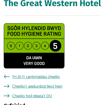
The Great Western Hotel
Yn ôl i’r canlyniadau chwilio
Chwilio’r awdurdod lleol hwn
Chwilio holl ddata’r DU