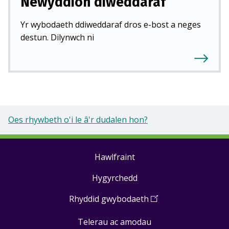
Newyddion diweddaraf
Yr wybodaeth ddiweddaraf dros e-bost a neges
destun. Dilynwch ni
Oes rhywbeth o'i le â'r dudalen hon?
Hawlfraint
Footer
Hygyrchedd
links
Rhyddid gwybodaeth
(
Open
in
Telerau ac amodau
a