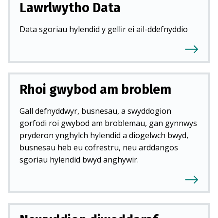
Lawrlwytho Data
)
Data sgoriau hylendid y gellir ei ail-ddefnyddio
Rhoi gwybod am broblem
Gall defnyddwyr, busnesau, a swyddogion
gorfodi roi gwybod am broblemau, gan gynnwys
pryderon ynghylch hylendid a diogelwch bwyd,
busnesau heb eu cofrestru, neu arddangos
sgoriau hylendid bwyd anghywir.