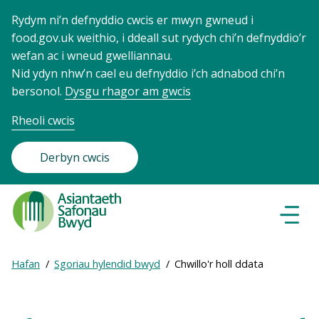
Rydym ni’n defnyddio cwcis er mwyn gwneud i
food.gov.uk weithio, i ddeall sut rydych chi’n defnyddio’r
wefan ac i wneud gwelliannau.
Nid ydyn nhw’n cael eu defnyddio i’ch adnabod chi’n
bersonol.
Dysgu rhagor am gwcis
Rheoli cwcis
Derbyn cwcis
Food
Standards
Dewisl
Llywio
Agency
-
Expand
Hafan
Sgoriau hylendid bwyd
Chwillo'r holl ddata
Frontpage
Breadcrumb
breadcrumb
navigation