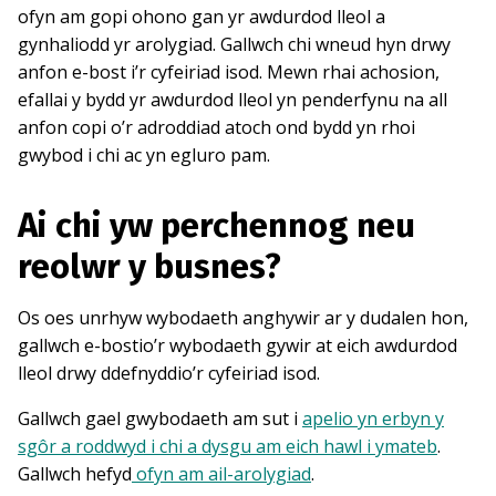
ofyn am gopi ohono gan yr awdurdod lleol a
gynhaliodd yr arolygiad. Gallwch chi wneud hyn drwy
anfon e-bost i’r cyfeiriad isod. Mewn rhai achosion,
efallai y bydd yr awdurdod lleol yn penderfynu na all
anfon copi o’r adroddiad atoch ond bydd yn rhoi
gwybod i chi ac yn egluro pam.
Ai chi yw perchennog neu
reolwr y busnes?
Os oes unrhyw wybodaeth anghywir ar y dudalen hon,
gallwch e-bostio’r wybodaeth gywir at eich awdurdod
lleol drwy ddefnyddio’r cyfeiriad isod.
Gallwch gael gwybodaeth am sut i
apelio yn erbyn y
sgôr a roddwyd i chi a dysgu am eich hawl i ymateb
.
Gallwch hefyd
ofyn am ail-arolygiad
.