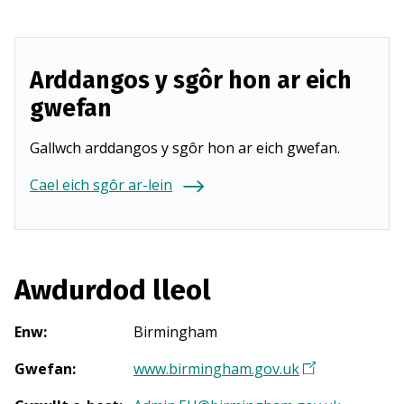
Arddangos y sgôr hon ar eich
gwefan
Gallwch arddangos y sgôr hon ar eich gwefan.
Cael eich sgôr ar-lein
Awdurdod lleol
Enw
:
Birmingham
Gwefan
:
www.birmingham.gov.uk
(
Y