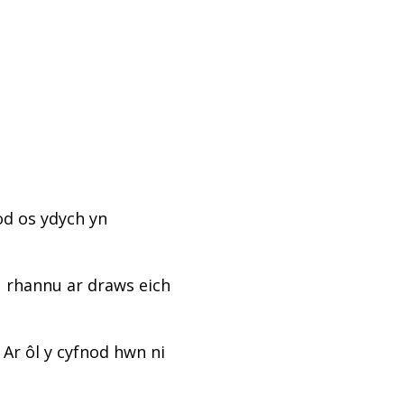
od os ydych yn
u rhannu ar draws eich
 Ar ôl y cyfnod hwn ni