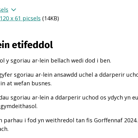
sels
20 x 61 picsels
(
14KB
)
ein etifeddol
l y sgoriau ar-lein bellach wedi dod i ben.
gyfer sgoriau ar-lein ansawdd uchel a ddarperir uch
ein at wefan busnes.
au sgoriau ar-lein a ddarperir uchod os ydych yn e
 gymdeithasol.
n parhau i fod yn weithredol tan fis Gorffennaf 2024.
ach.