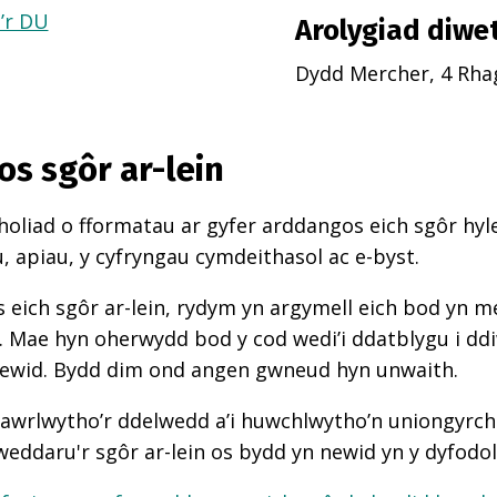
a’r DU
Arolygiad diwe
Dydd Mercher, 4 Rha
os sgôr ar-lein
oliad o fformatau ar gyfer arddangos eich sgôr hyle
 apiau, y cyfryngau cymdeithasol ac e-byst.
 eich sgôr ar-lein, rydym yn argymell eich bod yn 
d. Mae hyn oherwydd bod y cod wedi’i ddatblygu i d
newid. Bydd dim ond angen gwneud hyn unwaith.
awrlwytho’r ddelwedd a’i huwchlwytho’n uniongyrcho
weddaru'r sgôr ar-lein os bydd yn newid yn y dyfodol