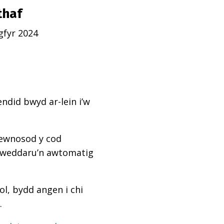
thaf
gfyr 2024
ndid bwyd ar-lein i’w
mewnosod y cod
diweddaru’n awtomatig
l, bydd angen i chi
.