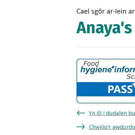
Cael sgôr ar-lein a
Anaya's 
Yn ôl i dudalen b
Chwilio’r awdurdo