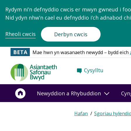
Rydym ni’n defnyddio cwcis er mwyn gwneud i food.
Nid ydyn nhw’n cael eu defnyddio i’ch adnabod chi
Rheoli cwcis
Derbyn cwcis
BETA
Mae hwn yn wasanaeth newydd – bydd eich
Food
Cysylltu
Standards
Agency
-
Newyddion a Rhybuddion
Cyn
Frontpage
Hafan
Sgoriau hylendi
Breadcrumb