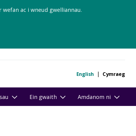
’r wefan ac i wneud gwelliannau.
English
Cymraeg
esau
Ein gwaith
Amdanom ni