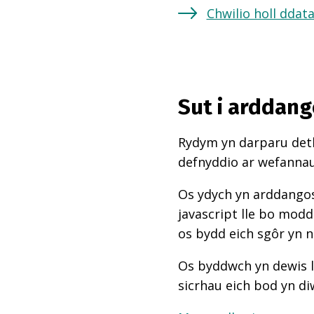
Chwilio holl ddat
Sut i arddang
Rydym yn darparu deth
defnyddio ar wefannau,
Os ydych yn arddangos
javascript lle bo mod
os bydd eich sgôr yn 
Os byddwch yn dewis l
sicrhau eich bod yn di