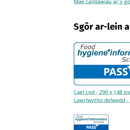
Mae canllawiau ar y go
Sgôr ar-lein 
Cael cod - 290 x 148 pi
Lawrlwytho delwedd - 