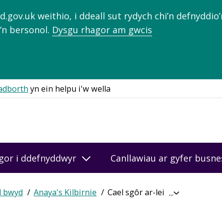
gov.uk weithio, i ddeall sut rydych chi’n defnyddio
’n bersonol.
Dysgu rhagor am gwcis
adborth
yn ein helpu i'w wella
gor i ddefnyddwyr
Canllawiau ar gyfer busn
d bwyd
Anaya's Kilbirnie
Cael sgôr ar-lein
Expand
breadcrumb
navigation