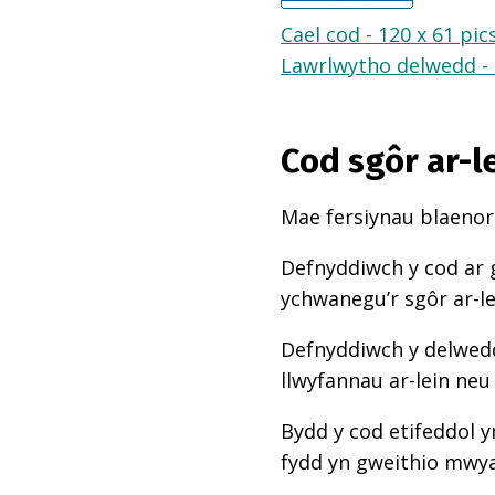
Cael cod - 120 x 61 pic
Lawrlwytho delwedd - 1
Cod sgôr ar-l
Mae fersiynau blaenoro
Defnyddiwch y cod ar 
ychwanegu’r sgôr ar-l
Defnyddiwch y delwedd
llwyfannau ar-lein neu
Bydd y cod etifeddol y
fydd yn gweithio mwy