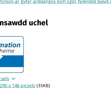
fynion ar gyfer arddangos eich sgôr hylendid bwyd ar
ansawdd uchel
csels
290 x 148 picsels
(
35KB
)