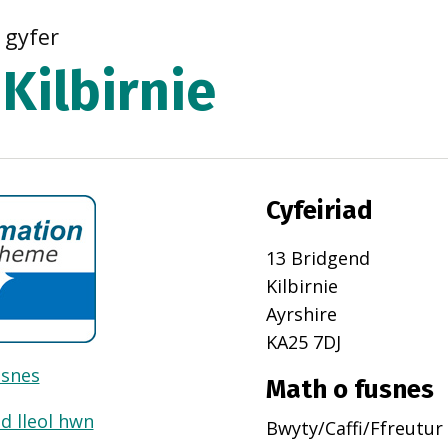
r gyfer
Kilbirnie
Cyfeiriad
13 Bridgend
Kilbirnie
Ayrshire
KA25 7DJ
usnes
Math o fusnes
d lleol hwn
Bwyty/Caffi/Ffreutur