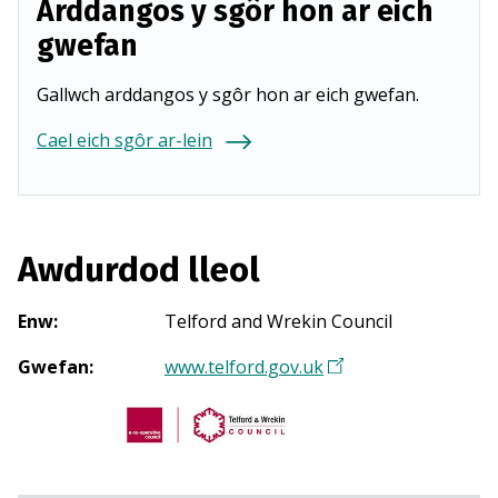
Arddangos y sgôr hon ar eich
gwefan
Gallwch arddangos y sgôr hon ar eich gwefan.
Cael eich sgôr ar-lein
Awdurdod lleol
Enw
:
Telford and Wrekin Council
Gwefan
:
www.telford.gov.uk
(
Y
n
a
g