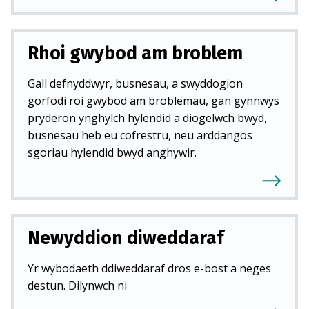
Rhoi gwybod am broblem
Gall defnyddwyr, busnesau, a swyddogion
gorfodi roi gwybod am broblemau, gan gynnwys
pryderon ynghylch hylendid a diogelwch bwyd,
busnesau heb eu cofrestru, neu arddangos
sgoriau hylendid bwyd anghywir.
Newyddion diweddaraf
Yr wybodaeth ddiweddaraf dros e-bost a neges
destun. Dilynwch ni