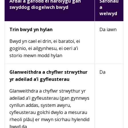
Ardal a gafodd ei harolygu gan
Safonau
swyddog diogelwch bwyd
a
welwyd
Trin bwyd yn hylan
Da iawn
Bwyd yn cael ei drin, ei baratoi, ei
goginio, ei ailgynhesu, ei oeri a’i
storio mewn modd hylan
Glanweithdra a chyflwr strwythur
Da
yr adeilad a’i gyfleusterau
Glanweithdra a chyflwr strwythur yr
adeilad a’i gyfleusterau (gan gynnwys
cynllun addas, system awyru,
cyfleusterau golchi dwylo a mesurau
rheoli plâu) er mwyn sicrhau hylendid
bwyd da