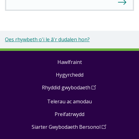
Oes rhywbeth o'i le â'r dudalen hon?
Hawlfraint
Footer
Hygyrchedd
links
Rhyddid gwybodaeth
(
Open
in
Telerau ac amodau
a
new
Preifatrwydd
window
)
Siarter Gwybodaeth Bersonol
(
Open
in