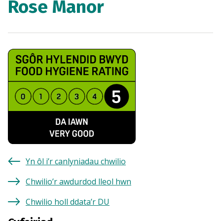
Rose Manor
Yn ôl i’r canlyniadau chwilio
Chwilio’r awdurdod lleol hwn
Chwilio holl ddata’r DU