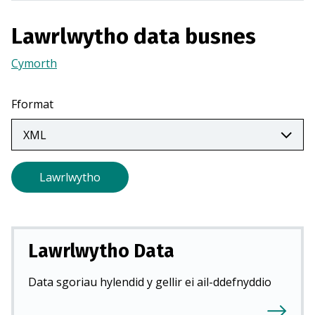
o
r
Lawrlwytho data busnes
m
e
Cymorth
(Yn
w
agor
n
mewn
Fformat
t
tab
a
newydd)
b
n
Lawrlwytho
e
w
y
d
Lawrlwytho Data
d
)
Data sgoriau hylendid y gellir ei ail-ddefnyddio