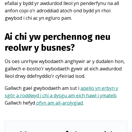
efallai y bydd yr awdurdod lleol yn penderfynu na all
anfon copi o’r adroddiad atoch ond bydd yn rhoi
gwybod i chi ac yn egluro pam.
Ai chi yw perchennog neu
reolwr y busnes?
Os oes unrhyw wybodaeth anghywir ar y dudalen hon,
gallwch e-bostio’r wybodaeth gywir at eich awdurdod
lleol drwy ddefnyddio’r cyfeiriad isod.
Gallwch gael gwybodaeth am sut i
apelio yn erbyn y
sgôr a roddwyd i chi a dysgu am eich hawl i ymateb
.
Gallwch hefyd
ofyn am ail-arolygiad
.