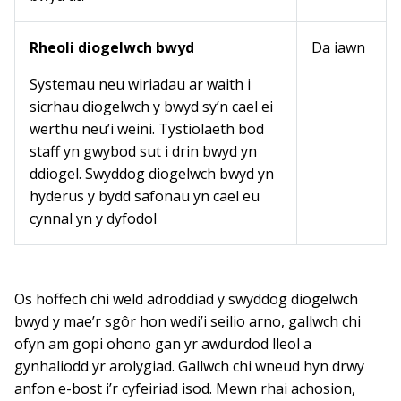
Rheoli diogelwch bwyd
Da iawn
Systemau neu wiriadau ar waith i
sicrhau diogelwch y bwyd sy’n cael ei
werthu neu’i weini. Tystiolaeth bod
staff yn gwybod sut i drin bwyd yn
ddiogel. Swyddog diogelwch bwyd yn
hyderus y bydd safonau yn cael eu
cynnal yn y dyfodol
Os hoffech chi weld adroddiad y swyddog diogelwch
bwyd y mae’r sgôr hon wedi’i seilio arno, gallwch chi
ofyn am gopi ohono gan yr awdurdod lleol a
gynhaliodd yr arolygiad. Gallwch chi wneud hyn drwy
anfon e-bost i’r cyfeiriad isod. Mewn rhai achosion,