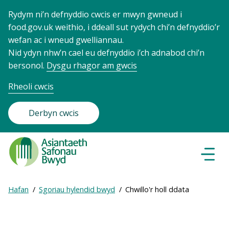
Rydym ni’n defnyddio cwcis er mwyn gwneud i
food.gov.uk weithio, i ddeall sut rydych chi’n defnyddio’r
wefan ac i wneud gwelliannau.
Nid ydyn nhw’n cael eu defnyddio i’ch adnabod chi’n
bersonol.
Dysgu rhagor am gwcis
Rheoli cwcis
Derbyn cwcis
Food
Standards
Dewisl
Llywio
Agency
-
Expand
Hafan
Sgoriau hylendid bwyd
Chwillo'r holl ddata
Frontpage
Breadcrumb
breadcrumb
navigation