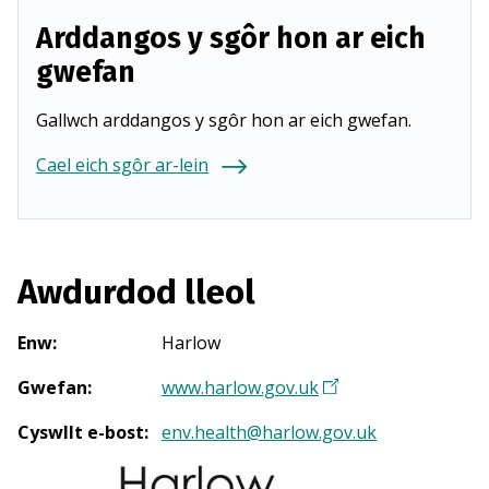
Arddangos y sgôr hon ar eich
gwefan
Gallwch arddangos y sgôr hon ar eich gwefan.
Cael eich sgôr ar-lein
Awdurdod lleol
Enw
:
Harlow
Gwefan
:
www.harlow.gov.uk
(
Y
Cyswllt e-bost
:
env.health@harlow.gov.uk
n
a