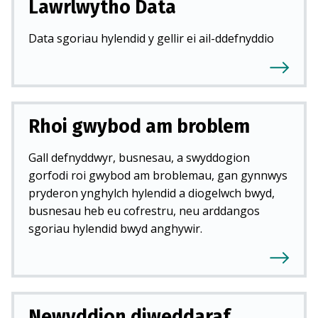
Lawrlwytho Data
Data sgoriau hylendid y gellir ei ail-ddefnyddio
Rhoi gwybod am broblem
Gall defnyddwyr, busnesau, a swyddogion
gorfodi roi gwybod am broblemau, gan gynnwys
pryderon ynghylch hylendid a diogelwch bwyd,
busnesau heb eu cofrestru, neu arddangos
sgoriau hylendid bwyd anghywir.
Newyddion diweddaraf