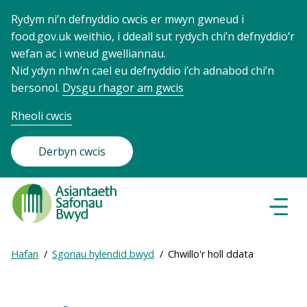
Rydym ni’n defnyddio cwcis er mwyn gwneud i
food.gov.uk weithio, i ddeall sut rydych chi’n defnyddio’r
wefan ac i wneud gwelliannau.
Nid ydyn nhw’n cael eu defnyddio i’ch adnabod chi’n
bersonol.
Dysgu rhagor am gwcis
Rheoli cwcis
Derbyn cwcis
Food
Standards
Dewisl
Llywio
Agency
-
Expand
Hafan
Sgoriau hylendid bwyd
Chwillo'r holl ddata
Frontpage
Breadcrumb
breadcrumb
navigation