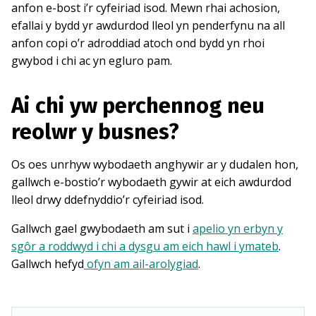
anfon e-bost i’r cyfeiriad isod. Mewn rhai achosion,
efallai y bydd yr awdurdod lleol yn penderfynu na all
anfon copi o’r adroddiad atoch ond bydd yn rhoi
gwybod i chi ac yn egluro pam.
Ai chi yw perchennog neu
reolwr y busnes?
Os oes unrhyw wybodaeth anghywir ar y dudalen hon,
gallwch e-bostio’r wybodaeth gywir at eich awdurdod
lleol drwy ddefnyddio’r cyfeiriad isod.
Gallwch gael gwybodaeth am sut i
apelio yn erbyn y
sgôr a roddwyd i chi a dysgu am eich hawl i ymateb
.
Gallwch hefyd
ofyn am ail-arolygiad
.