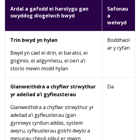
Ardal a gafodd ei harolygu gan
Safonau
swyddog diogelwch bwyd
a
welwyd
Trin bwyd yn hylan
Boddhaol
ar y cyfan
Bwyd yn cael ei drin, ei baratoi, ei
goginio, ei ailgynhesu, ei oeri a’i
storio mewn modd hylan
Glanweithdra a chyflwr strwythur
Da
yr adeilad a’i gyfleusterau
Glanweithdra a chyflwr strwythur yr
adeilad a’i gyfleusterau (gan
gynnwys cynllun addas, system
awyru, cyfleusterau golchi dwylo a
mesurau rheoli plâu) er mwyn