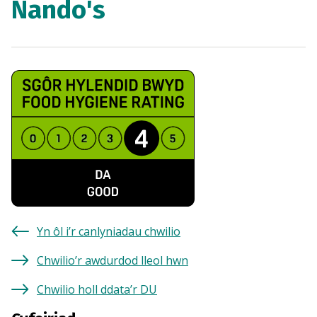
Nando's
Yn ôl i’r canlyniadau chwilio
Chwilio’r awdurdod lleol hwn
Chwilio holl ddata’r DU