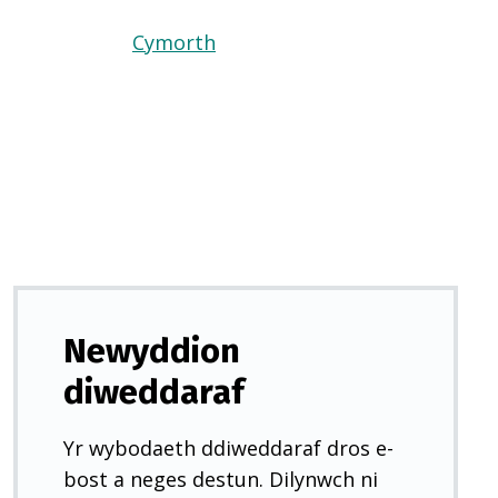
Cymorth
(Yn
agor
mewn
tab
newydd)
Newyddion
diweddaraf
Yr wybodaeth ddiweddaraf dros e-
bost a neges destun. Dilynwch ni