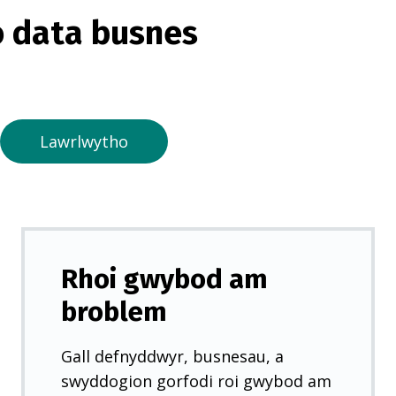
o
 data busnes
r
m
e
w
n
Lawrlwytho
t
a
b
n
e
Rhoi gwybod am
w
broblem
y
d
Gall defnyddwyr, busnesau, a
d
swyddogion gorfodi roi gwybod am
)