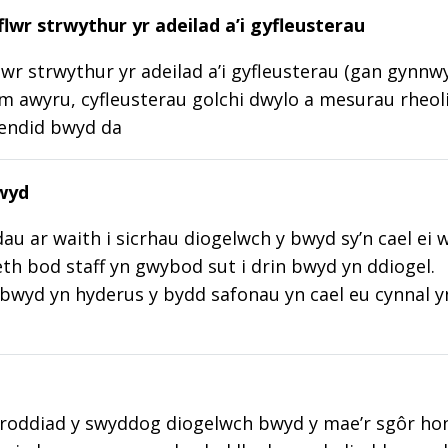
lwr strwythur yr adeilad a’i gyfleusterau
wr strwythur yr adeilad a’i gyfleusterau (gan gynnw
m awyru, cyfleusterau golchi dwylo a mesurau rheoli
lendid bwyd da
wyd
au ar waith i sicrhau diogelwch y bwyd sy’n cael ei 
aeth bod staff yn gwybod sut i drin bwyd yn ddiogel.
wyd yn hyderus y bydd safonau yn cael eu cynnal y
roddiad y swyddog diogelwch bwyd y mae’r sgôr hon w