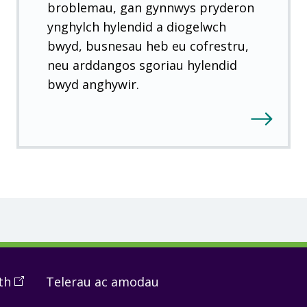
broblemau, gan gynnwys pryderon
ynghylch hylendid a diogelwch
bwyd, busnesau heb eu cofrestru,
neu arddangos sgoriau hylendid
bwyd anghywir.
th
(
Open
Telerau ac amodau
in