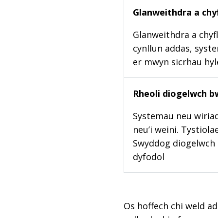
Glanweithdra a chyf
Glanweithdra a chyfl
cynllun addas, syste
er mwyn sicrhau hy
Rheoli diogelwch b
Systemau neu wiriad
neu’i weini. Tystiol
Swyddog diogelwch b
dyfodol
Os hoffech chi weld ad