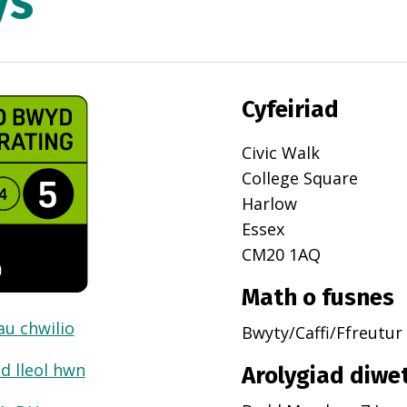
ys
Cyfeiriad
Civic Walk
College Square
Harlow
Essex
CM20 1AQ
Math o fusnes
dau chwilio
Bwyty/Caffi/Ffreutur
d lleol hwn
Arolygiad diwe