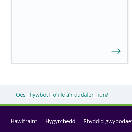
Oes rhywbeth o'i le â'r dudalen hon?
Footer
Hawlfraint
Hygyrchedd
Rhyddid gwybodae