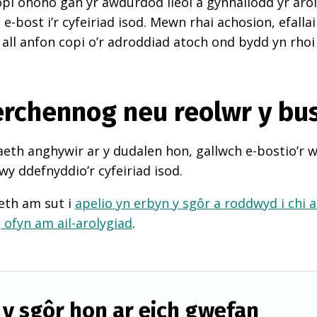
pi ohono gan yr awdurdod lleol a gynhaliodd yr arol
-bost i’r cyfeiriad isod. Mewn rhai achosion, efall
 all anfon copi o’r adroddiad atoch ond bydd yn rhoi
perchennog neu reolwr y bu
th anghywir ar y dudalen hon, gallwch e-bostio’r 
wy ddefnyddio’r cyfeiriad isod.
eth am sut i
apelio yn erbyn y sgôr a roddwyd i chi 
d
ofyn am ail-arolygiad
.
y sgôr hon ar eich gwefan