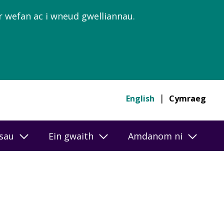
’r wefan ac i wneud gwelliannau.
English
Cymraeg
esau
Ein gwaith
Amdanom ni