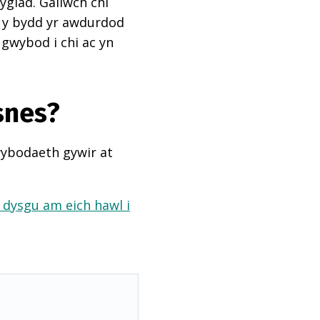
ygiad. Gallwch chi
ai y bydd yr awdurdod
 gwybod i chi ac yn
snes?
wybodaeth gywir at
a dysgu am eich hawl i