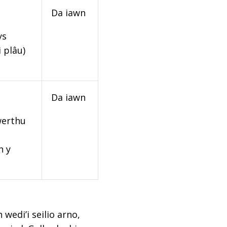
Da iawn
ys
 plâu)
Da iawn
werthu
n y
edi’i seilio arno,