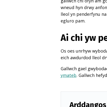
gallwch chi ofyn am go
wneud hyn drwy anfon e
lleol yn penderfynu na
egluro pam.
Ai chi yw 
Os oes unrhyw wybodae
eich awdurdod lleol dr
Gallwch gael gwyboda
ymateb
. Gallwch hefy
Arddangos 