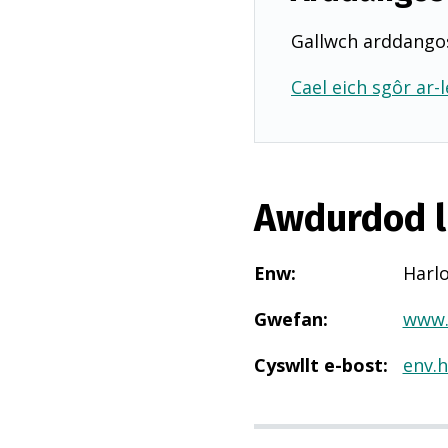
Gallwch arddangos
Cael eich sgôr ar-l
Awdurdod l
Enw
:
Harl
Gwefan
:
www.
Cyswllt e-bost
:
env.