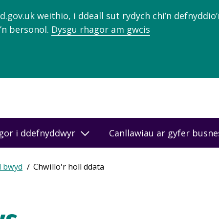
gov.uk weithio, i ddeall sut rydych chi’n defnyddio
’n bersonol.
Dysgu rhagor am gwcis
gor i ddefnyddwyr
Canllawiau ar gyfer busn
d bwyd
Chwillo'r holl ddata