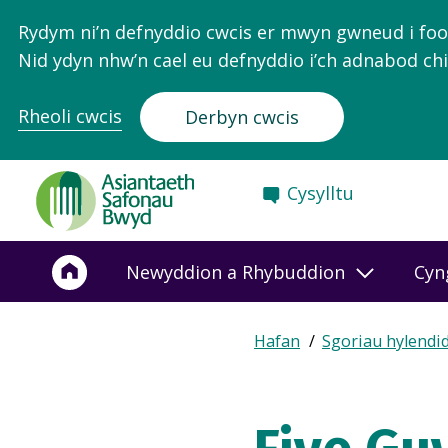
Rydym ni’n defnyddio cwcis er mwyn gwneud i food.
Nid ydyn nhw’n cael eu defnyddio i’ch adnabod chi
Rheoli cwcis
Derbyn cwcis
Food
Cysylltu
Standards
Agency
-
Newyddion a Rhybuddion
Cyn
Frontpage
Expand
Hafan
Sgoriau hylendi
Breadcrumb
breadcrumb
navigation