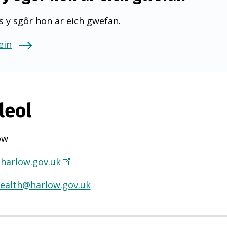
 y sgôr hon ar eich gwefan.
ein
leol
ow
harlow.gov.uk
(
Y
health@harlow.gov.uk
n
a
g