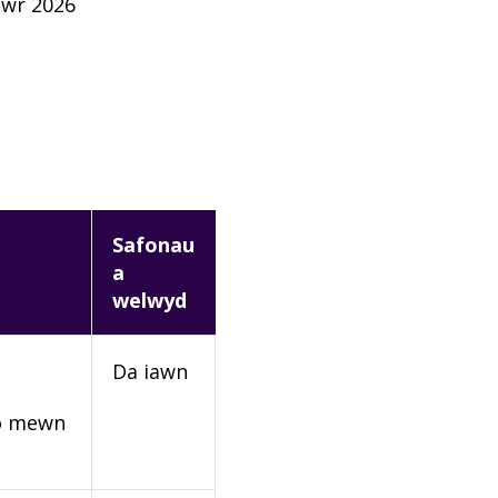
awr 2026
Safonau
a
welwyd
Da iawn
rio mewn