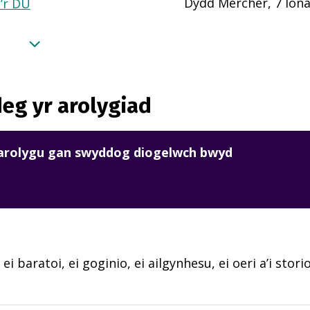
Dydd Mercher, 7 Ion
a’r DU
eg yr arolygiad
harolygu gan swyddog diogelwch bwyd
 ei baratoi, ei goginio, ei ailgynhesu, ei oeri a’i sto