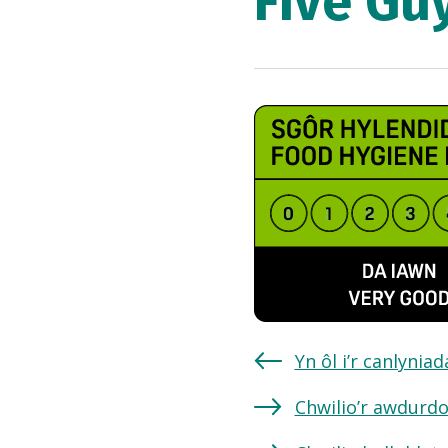
Five Gu
Yn ôl i’r canlynia
Chwilio’r awdurdo