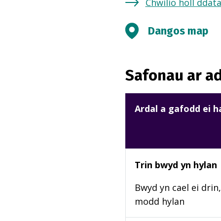
Chwilio holl ddat
Dangos map
Safonau ar ad
Ardal a gafodd ei 
Trin bwyd yn hylan
Bwyd yn cael ei drin,
modd hylan