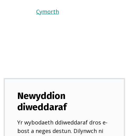
Cymorth
(Yn
agor
mewn
tab
newydd)
Newyddion
diweddaraf
Yr wybodaeth ddiweddaraf dros e-
bost a neges destun. Dilynwch ni