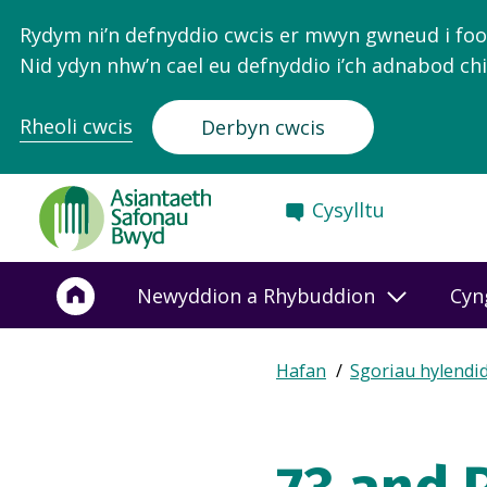
Rydym ni’n defnyddio cwcis er mwyn gwneud i food.
Nid ydyn nhw’n cael eu defnyddio i’ch adnabod chi
Rheoli cwcis
Derbyn cwcis
Food
Cysylltu
Standards
Agency
-
Newyddion a Rhybuddion
Cyn
Frontpage
Expand
Hafan
Sgoriau hylendi
Breadcrumb
breadcrumb
navigation