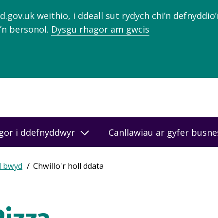
gov.uk weithio, i ddeall sut rydych chi’n defnyddio
’n bersonol.
Dysgu rhagor am gwcis
gor i ddefnyddwyr
Canllawiau ar gyfer busn
d bwyd
Chwillo'r holl ddata