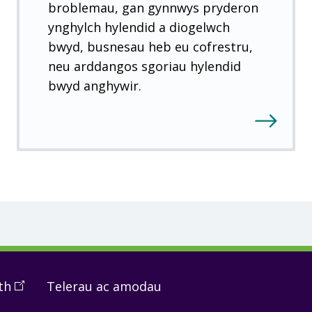
broblemau, gan gynnwys pryderon
ynghylch hylendid a diogelwch
bwyd, busnesau heb eu cofrestru,
neu arddangos sgoriau hylendid
bwyd anghywir.
th
(
Open
Telerau ac amodau
in