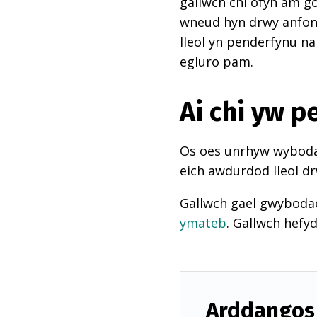
gallwch chi ofyn am go
wneud hyn drwy anfon e
lleol yn penderfynu na
egluro pam.
Ai chi yw 
Os oes unrhyw wybodae
eich awdurdod lleol dr
Gallwch gael gwyboda
ymateb
. Gallwch hefy
Arddangos 