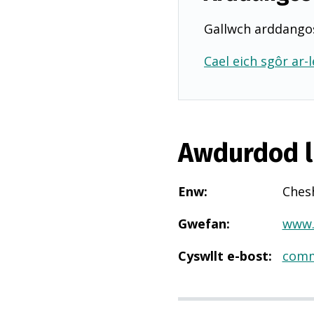
Gallwch arddangos
Cael eich sgôr ar-l
Awdurdod l
Enw
:
Chesh
Gwefan
:
www.
Cyswllt e-bost
:
comm