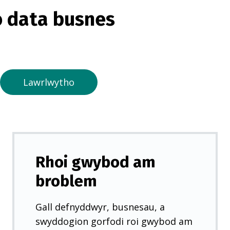
o
 data busnes
r
m
e
w
n
Lawrlwytho
t
a
b
n
e
Rhoi gwybod am
w
broblem
y
d
Gall defnyddwyr, busnesau, a
d
swyddogion gorfodi roi gwybod am
)