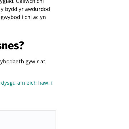
ygiad. Gallwch chi
ai y bydd yr awdurdod
 gwybod i chi ac yn
snes?
wybodaeth gywir at
a dysgu am eich hawl i