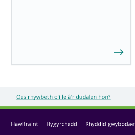
Oes rhywbeth o'i le â'r dudalen hon?
Footer
Hawlfraint
Hygyrchedd
Rhyddid gwybodae