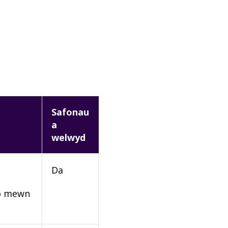
Safonau
a
welwyd
Da
rio mewn