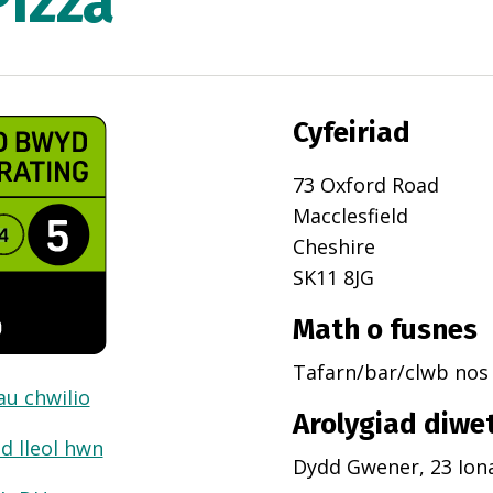
Pizza
Cyfeiriad
73 Oxford Road
Macclesfield
Cheshire
SK11 8JG
Math o fusnes
Tafarn/bar/clwb nos
dau chwilio
Arolygiad diwe
d lleol hwn
Dydd Gwener, 23 Ion