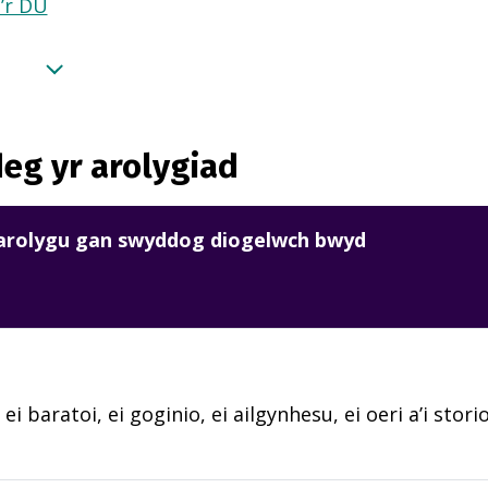
a’r DU
eg yr arolygiad
harolygu gan swyddog diogelwch bwyd
 ei baratoi, ei goginio, ei ailgynhesu, ei oeri a’i sto