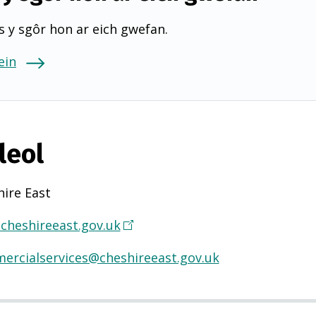
 y sgôr hon ar eich gwefan.
ein
leol
ire East
cheshireeast.gov.uk
(
Y
ercialservices@cheshireeast.gov.uk
n
a
g