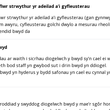
lwr strwythur yr adeilad a’i gyfleusterau
wr strwythur yr adeilad a’i gyfleusterau (gan gynnw
m awyru, cyfleusterau golchi dwylo a mesurau rheoli
lendid bwyd da
wyd
au ar waith i sicrhau diogelwch y bwyd sy’n cael ei 
aeth bod staff yn gwybod sut i drin bwyd yn ddiogel.
wyd yn hyderus y bydd safonau yn cael eu cynnal y
roddiad y swyddog diogelwch bwyd y mae’r sgôr hon w