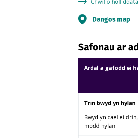
Chwilio holl ddat
Dangos map
Safonau ar ad
Ardal a gafodd ei 
Trin bwyd yn hylan
Bwyd yn cael ei drin,
modd hylan