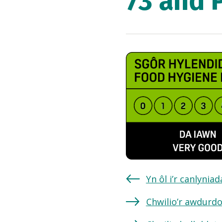
73 and 
Yn ôl i’r canlynia
Chwilio’r awdurdo