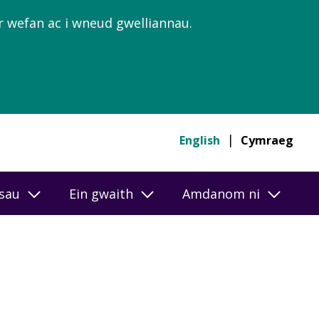
’r wefan ac i wneud gwelliannau.
English
Cymraeg
esau
Ein gwaith
Amdanom ni