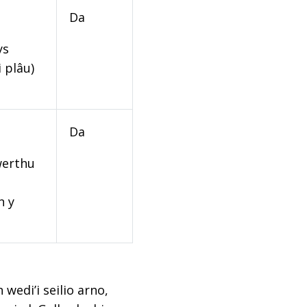
Da
ys
 plâu)
Da
werthu
n y
edi’i seilio arno,