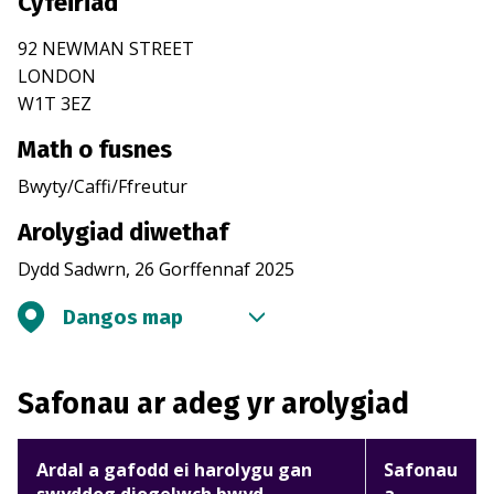
Cyfeiriad
92 NEWMAN STREET
LONDON
W1T 3EZ
Math o fusnes
Bwyty/Caffi/Ffreutur
Arolygiad diwethaf
Dydd Sadwrn, 26 Gorffennaf 2025
Dangos map
Safonau ar adeg yr arolygiad
Ardal a gafodd ei harolygu gan
Safonau