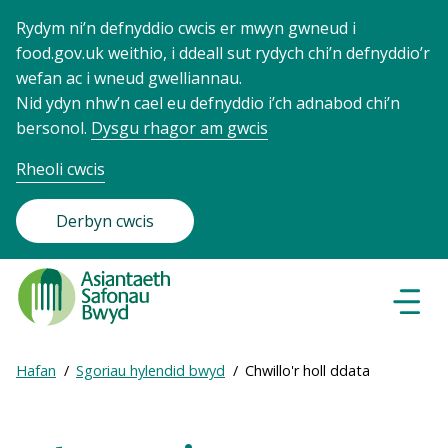
Rydym ni’n defnyddio cwcis er mwyn gwneud i
food.gov.uk weithio, i ddeall sut rydych chi’n defnyddio’r
wefan ac i wneud gwelliannau.
Nid ydyn nhw’n cael eu defnyddio i’ch adnabod chi’n
bersonol.
Dysgu rhagor am gwcis
Rheoli cwcis
Derbyn cwcis
Food
Standards
Dewisl
Llywio
Agency
-
Expand
Hafan
Sgoriau hylendid bwyd
Chwillo'r holl ddata
Frontpage
Breadcrumb
breadcrumb
navigation