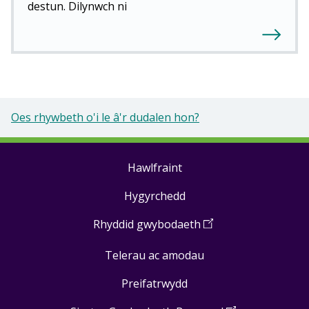
destun. Dilynwch ni
Oes rhywbeth o'i le â'r dudalen hon?
Hawlfraint
Footer
Hygyrchedd
links
Rhyddid gwybodaeth
(
Open
in
Telerau ac amodau
a
new
Preifatrwydd
window
)