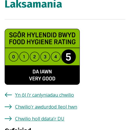
Laksamania
Yn ôl i’r canlyniadau chwilio
Chwilio’r awdurdod lleol hwn
Chwilio holl ddata’r DU