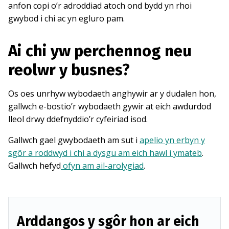
anfon copi o’r adroddiad atoch ond bydd yn rhoi
gwybod i chi ac yn egluro pam.
Ai chi yw perchennog neu
reolwr y busnes?
Os oes unrhyw wybodaeth anghywir ar y dudalen hon,
gallwch e-bostio’r wybodaeth gywir at eich awdurdod
lleol drwy ddefnyddio’r cyfeiriad isod.
Gallwch gael gwybodaeth am sut i
apelio yn erbyn y
sgôr a roddwyd i chi a dysgu am eich hawl i ymateb
.
Gallwch hefyd
ofyn am ail-arolygiad
.
Arddangos y sgôr hon ar eich