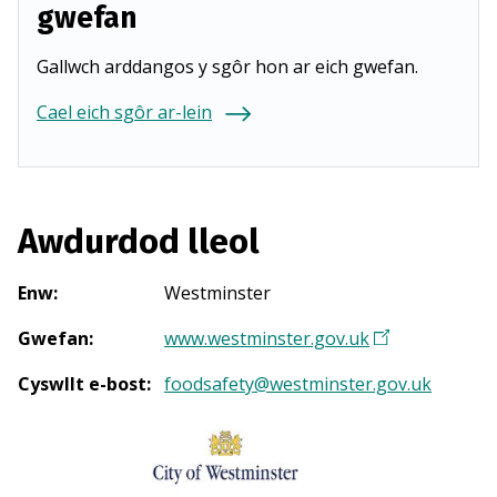
gwefan
Gallwch arddangos y sgôr hon ar eich gwefan.
Cael eich sgôr ar-lein
Awdurdod lleol
Enw
:
Westminster
Gwefan
:
www.westminster.gov.uk
(
Y
Cyswllt e-bost
:
foodsafety@westminster.gov.uk
n
a
g
o