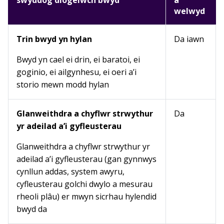
swyddog diogelwch bwyd
a
welwyd
Trin bwyd yn hylan
Da iawn
Bwyd yn cael ei drin, ei baratoi, ei
goginio, ei ailgynhesu, ei oeri a’i
storio mewn modd hylan
Glanweithdra a chyflwr strwythur
Da
yr adeilad a’i gyfleusterau
Glanweithdra a chyflwr strwythur yr
adeilad a’i gyfleusterau (gan gynnwys
cynllun addas, system awyru,
cyfleusterau golchi dwylo a mesurau
rheoli plâu) er mwyn sicrhau hylendid
bwyd da