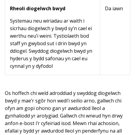
Rheoli diogelwch bwyd
Da iawn
Systemau neu wiriadau ar waith i
sicrhau diogelwch y bwyd sy’n cael ei
werthu neu’i weini. Tystiolaeth bod
staff yn gwybod sut i drin bwyd yn
ddiogel. Swyddog diogelwch bwyd yn
hyderus y bydd safonau yn cael eu
cynnal yn y dyfodol
Os hoffech chi weld adroddiad y swyddog diogelwch
bwyd y mae’r sgôr hon wedi’i seilio arno, gallwch chi
ofyn am gopi ohono gan yr awdurdod lleol a
gynhaliodd yr arolygiad. Gallwch chi wneud hyn drwy
anfon e-bost i’r cyfeiriad isod. Mewn rhai achosion,
efallai y bydd yr awdurdod lleol yn penderfynu na all