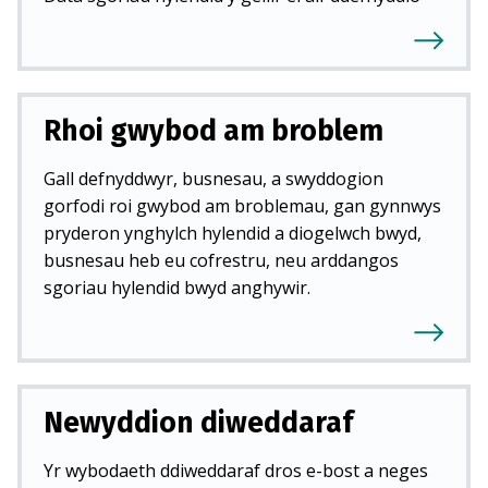
Rhoi gwybod am broblem
Gall defnyddwyr, busnesau, a swyddogion
gorfodi roi gwybod am broblemau, gan gynnwys
pryderon ynghylch hylendid a diogelwch bwyd,
busnesau heb eu cofrestru, neu arddangos
sgoriau hylendid bwyd anghywir.
Newyddion diweddaraf
Yr wybodaeth ddiweddaraf dros e-bost a neges