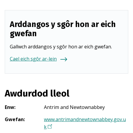
Arddangos y sgôr hon ar eich
gwefan
Gallwch arddangos y sgôr hon ar eich gwefan.
Cael eich sgôr ar-lein
Awdurdod lleol
Enw
:
Antrim and Newtownabbey
Gwefan
:
www.antrimandnewtownabbey.gov.u
k
(