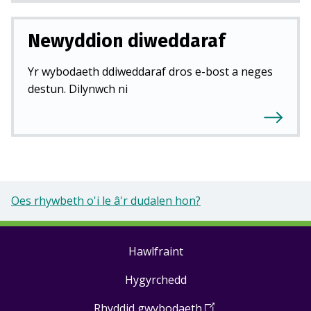
Newyddion diweddaraf
Yr wybodaeth ddiweddaraf dros e-bost a neges
destun. Dilynwch ni
Oes rhywbeth o'i le â'r dudalen hon?
Hawlfraint
Footer
Hygyrchedd
links
Rhyddid gwybodaeth
(
Open