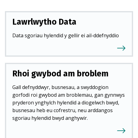
d
)
Lawrlwytho Data
Data sgoriau hylendid y gellir ei ail-ddefnyddio
Rhoi gwybod am broblem
Gall defnyddwyr, busnesau, a swyddogion
gorfodi roi gwybod am broblemau, gan gynnwys
pryderon ynghylch hylendid a diogelwch bwyd,
busnesau heb eu cofrestru, neu arddangos
sgoriau hylendid bwyd anghywir.