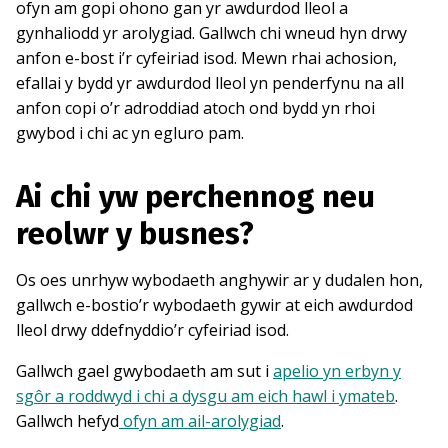
ofyn am gopi ohono gan yr awdurdod lleol a
gynhaliodd yr arolygiad. Gallwch chi wneud hyn drwy
anfon e-bost i’r cyfeiriad isod. Mewn rhai achosion,
efallai y bydd yr awdurdod lleol yn penderfynu na all
anfon copi o’r adroddiad atoch ond bydd yn rhoi
gwybod i chi ac yn egluro pam.
Ai chi yw perchennog neu
reolwr y busnes?
Os oes unrhyw wybodaeth anghywir ar y dudalen hon,
gallwch e-bostio’r wybodaeth gywir at eich awdurdod
lleol drwy ddefnyddio’r cyfeiriad isod.
Gallwch gael gwybodaeth am sut i
apelio yn erbyn y
sgôr a roddwyd i chi a dysgu am eich hawl i ymateb
.
Gallwch hefyd
ofyn am ail-arolygiad
.