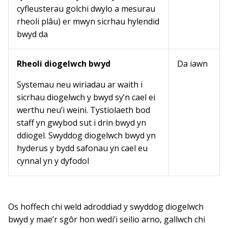
cyfleusterau golchi dwylo a mesurau
rheoli plâu) er mwyn sicrhau hylendid
bwyd da
Rheoli diogelwch bwyd
Da iawn
Systemau neu wiriadau ar waith i
sicrhau diogelwch y bwyd sy’n cael ei
werthu neu’i weini. Tystiolaeth bod
staff yn gwybod sut i drin bwyd yn
ddiogel. Swyddog diogelwch bwyd yn
hyderus y bydd safonau yn cael eu
cynnal yn y dyfodol
Os hoffech chi weld adroddiad y swyddog diogelwch
bwyd y mae’r sgôr hon wedi’i seilio arno, gallwch chi