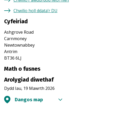
Chwilio’r awdurdod lleol hwn
Chwilio holl ddata’r DU
Cyfeiriad
Ashgrove Road
Carnmoney
Newtownabbey
Antrim
BT36 6LJ
Math o fusnes
Arolygiad diwethaf
Dydd Iau, 19 Mawrth 2026
Dangos map