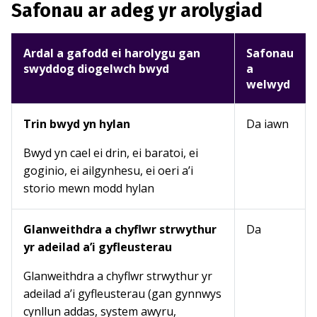
Safonau ar adeg yr arolygiad
Ardal a gafodd ei harolygu gan
Safonau
swyddog diogelwch bwyd
a
welwyd
Trin bwyd yn hylan
Da iawn
Bwyd yn cael ei drin, ei baratoi, ei
goginio, ei ailgynhesu, ei oeri a’i
storio mewn modd hylan
Glanweithdra a chyflwr strwythur
Da
yr adeilad a’i gyfleusterau
Glanweithdra a chyflwr strwythur yr
adeilad a’i gyfleusterau (gan gynnwys
cynllun addas, system awyru,