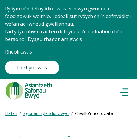
Rydym ni’n defnyddio cwcis er mwyn gwneud i
food.gov.uk weithio, i ddeall sut rydych chi’n defnyddio’r
wefan ac i wneud gwelliannau.
Nid ydyn nhw’n cael eu defnyddio i’ch adnabod chi’n
bersonol.
Dysgu rhagor am gwcis
Rheoli cwcis
Derbyn cwcis
Food
Standards
Dewisl
Llywio
Agency
-
Expand
Hafan
Sgoriau hylendid bwyd
Chwillo'r holl ddata
Frontpage
Breadcrumb
breadcrumb
navigation