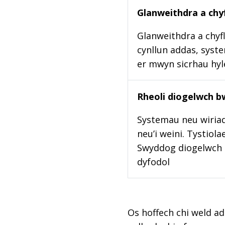
Glanweithdra a chyf
Glanweithdra a chyfl
cynllun addas, syste
er mwyn sicrhau hy
Rheoli diogelwch b
Systemau neu wiriad
neu’i weini. Tystiol
Swyddog diogelwch b
dyfodol
Os hoffech chi weld ad