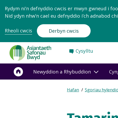
Rydym ni’n defnyddio cwcis er mwyn gwneud i food.
Nid ydyn nhw’n cael eu defnyddio i’ch adnabod chi
Rheoli cwcis
Derbyn cwcis
Food
Cysylltu
Standards
Agency
-
Newyddion a Rhybuddion
Cyn
Frontpage
Expand
Hafan
Sgoriau hylendi
Breadcrumb
breadcrumb
navigation