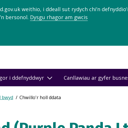
gov.uk weithio, i ddeall sut rydych chi’n defnyddio
’n bersonol.
Dysgu rhagor am gwcis
gor i ddefnyddwyr
Canllawiau ar gyfer busn
d bwyd
Chwillo'r holl ddata