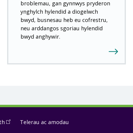
broblemau, gan gynnwys pryderon
ynghylch hylendid a diogelwch
bwyd, busnesau heb eu cofrestru,
neu arddangos sgoriau hylendid
bwyd anghywir.
th
(
Open
Telerau ac amodau
in