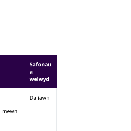
Safonau
a
welwyd
Da iawn
rio mewn