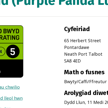
d (Purple Panda L
Cyfeiriad
65 Herbert Street
Pontardawe
Neath Port Talbot
SA8 4ED
Math o fusnes
Bwyty/Caffi/Ffreutur
dau chwilio
Arolygiad diwe
d lleol hwn
Dydd Llun, 11 Medi 2