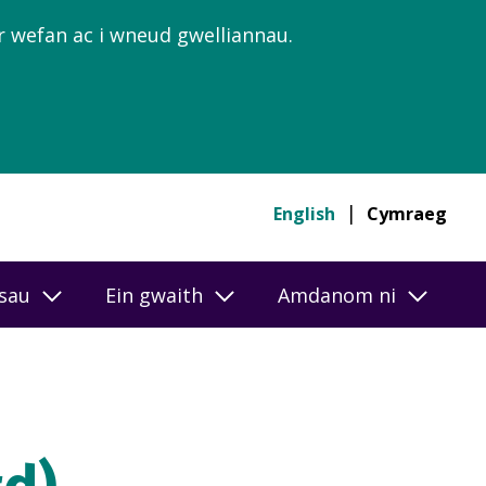
’r wefan ac i wneud gwelliannau.
English
Cymraeg
esau
Ein gwaith
Amdanom ni