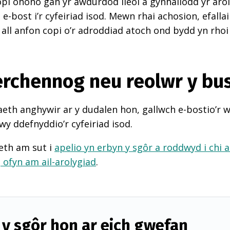
pi ohono gan yr awdurdod lleol a gynhaliodd yr arol
-bost i’r cyfeiriad isod. Mewn rhai achosion, efall
 all anfon copi o’r adroddiad atoch ond bydd yn rhoi
perchennog neu reolwr y bu
th anghywir ar y dudalen hon, gallwch e-bostio’r 
wy ddefnyddio’r cyfeiriad isod.
eth am sut i
apelio yn erbyn y sgôr a roddwyd i chi 
d
ofyn am ail-arolygiad
.
y sgôr hon ar eich gwefan