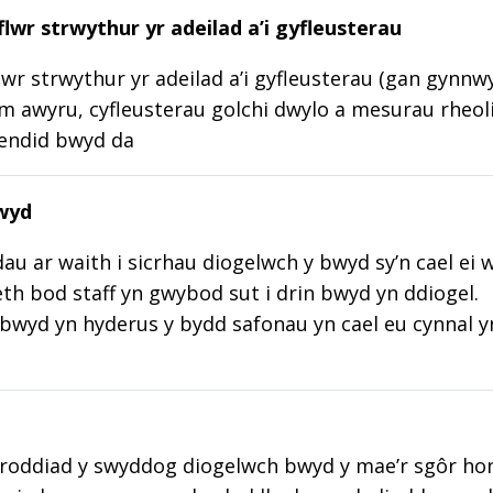
lwr strwythur yr adeilad a’i gyfleusterau
wr strwythur yr adeilad a’i gyfleusterau (gan gynnw
m awyru, cyfleusterau golchi dwylo a mesurau rheoli
lendid bwyd da
wyd
au ar waith i sicrhau diogelwch y bwyd sy’n cael ei 
aeth bod staff yn gwybod sut i drin bwyd yn ddiogel.
wyd yn hyderus y bydd safonau yn cael eu cynnal y
roddiad y swyddog diogelwch bwyd y mae’r sgôr hon w