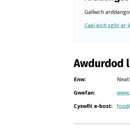
Gallwch arddangos
Cael eich sgôr ar-l
Awdurdod l
Enw
:
Neat
Gwefan
:
www.
Cyswllt e-bost
:
food