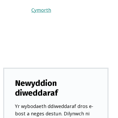
Cymorth
(Yn
agor
mewn
tab
newydd)
Newyddion
diweddaraf
Yr wybodaeth ddiweddaraf dros e-
bost a neges destun. Dilynwch ni