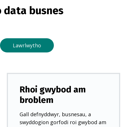
o
 data busnes
r
m
e
w
n
Lawrlwytho
t
a
b
n
e
Rhoi gwybod am
w
broblem
y
d
Gall defnyddwyr, busnesau, a
d
swyddogion gorfodi roi gwybod am
)