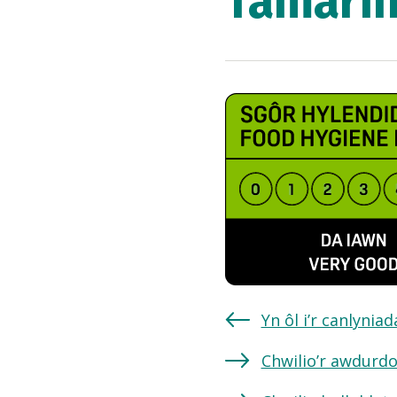
Tamarin
Yn ôl i’r canlynia
Chwilio’r awdurdo