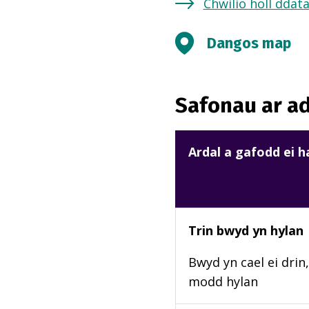
Chwilio holl ddat
Dangos map
Safonau ar ad
Ardal a gafodd ei 
Trin bwyd yn hylan
Bwyd yn cael ei drin,
modd hylan