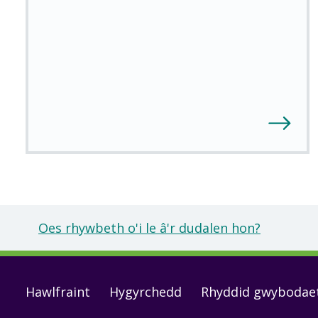
Oes rhywbeth o'i le â'r dudalen hon?
Footer
Hawlfraint
Hygyrchedd
Rhyddid gwybodae