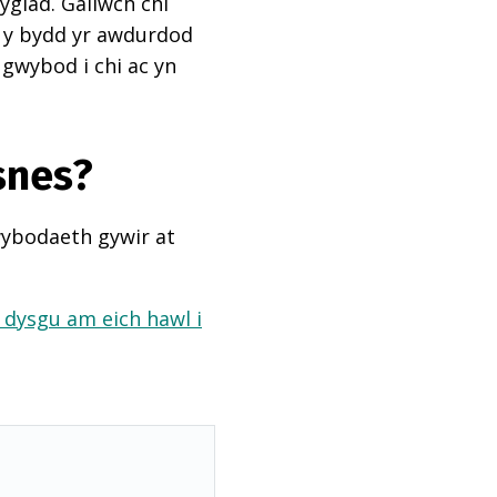
ygiad. Gallwch chi
ai y bydd yr awdurdod
 gwybod i chi ac yn
snes?
wybodaeth gywir at
a dysgu am eich hawl i