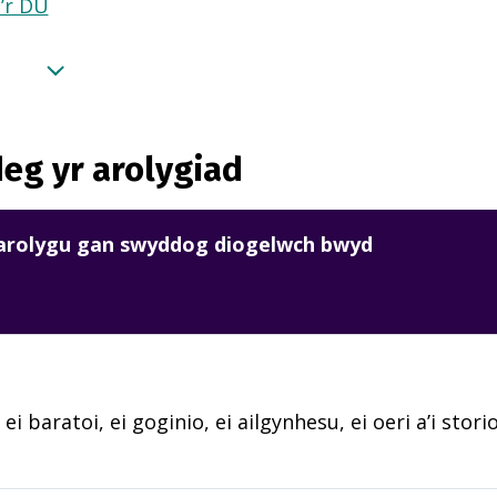
a’r DU
eg yr arolygiad
harolygu gan swyddog diogelwch bwyd
 ei baratoi, ei goginio, ei ailgynhesu, ei oeri a’i sto