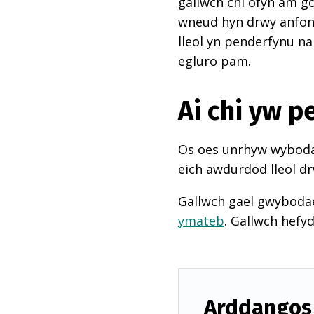
gallwch chi ofyn am go
wneud hyn drwy anfon e
lleol yn penderfynu na
egluro pam.
Ai chi yw 
Os oes unrhyw wybodae
eich awdurdod lleol dr
Gallwch gael gwyboda
ymateb
. Gallwch hefy
Arddangos 