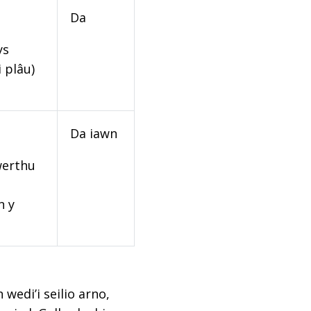
Da
ys
 plâu)
Da iawn
werthu
n y
edi’i seilio arno,