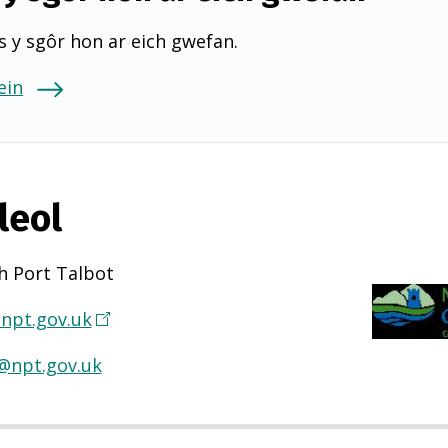
 y sgôr hon ar eich gwefan.
ein
leol
h Port Talbot
npt.gov.uk
(
Y
@npt.gov.uk
n
a
g