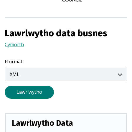
m
e
w
n
Lawrlwytho data busnes
t
a
Cymorth
(Yn
b
agor
n
mewn
Fformat
e
tab
w
newydd)
y
d
Lawrlwytho
d
)
Lawrlwytho Data