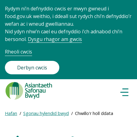
Rydym ni’n defnyddio cwcis er mwyn gwneud i
food.gov.uk weithio, i ddeall sut rydych chi’n defnyddio’r
wefan ac i wneud gwelliannau.
Nid ydyn nhw’n cael eu defnyddio i’ch adnabod chi’n
bersonol.
Dysgu rhagor am gwcis
Rheoli cwcis
Derbyn cwcis
Food
Standards
Dewisl
Llywio
Agency
-
Expand
Hafan
Sgoriau hylendid bwyd
Chwillo'r holl ddata
Frontpage
Breadcrumb
breadcrumb
navigation