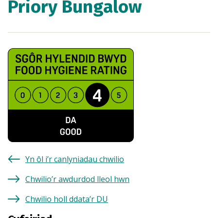
Priory Bungalow
Yn ôl i’r canlyniadau chwilio
Chwilio’r awdurdod lleol hwn
Chwilio holl ddata’r DU