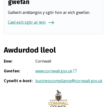
gwefan
Gallwch arddangos y sgôr hon ar eich gwefan.
Cael eich sgôr ar-lein
Awdurdod lleol
Enw
:
Cornwall
Gwefan
:
www.cornwall.gov.uk
(
Y
Cyswllt e-bost
:
businesscompliance@cornwall.gov.uk
n
a
g
o
r