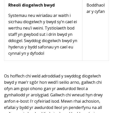
Rheoli diogelwch bwyd
Boddhaol
ar y cyfan
Systemau neu wiriadau ar waith i
sicrhau diogelwch y bwyd sy’n cael ei
werthu neu’i weini. Tystiolaeth bod
staff yn gwybod sut i drin bwyd yn
ddiogel. Swyddog diogelwch bwyd yn
hyderus y bydd safonau yn cael eu
cynnal yn y dyfodol
Os hoffech chi weld adroddiad y swyddog diogelwch
bwyd y mae’r sgôr hon wedi’i seilio arno, gallwch chi
ofyn am gopi ohono gan yr awdurdod lleol a
gynhaliodd yr arolygiad. Gallwch chi wneud hyn drwy
anfon e-bost i’r cyfeiriad isod. Mewn rhai achosion,
efallai y bydd yr awdurdod lleol yn penderfynu na all