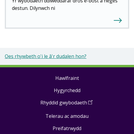
Yr wybodaeth ddiweddaraf dros e-bost a neges
destun. Dilynwch ni
Oes rhywbeth o'i le â'r dudalen hon?
Hawlfraint
Footer
Hygyrchedd
links
Rhyddid gwybodaeth
(
Open
in
Telerau ac amodau
a
new
Preifatrwydd
window
)