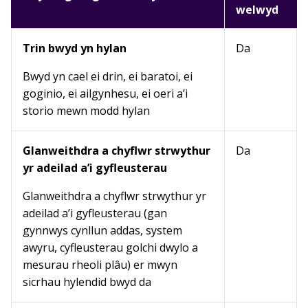
welwyd
Trin bwyd yn hylan
Da
Bwyd yn cael ei drin, ei baratoi, ei
goginio, ei ailgynhesu, ei oeri a’i
storio mewn modd hylan
Glanweithdra a chyflwr strwythur
Da
yr adeilad a’i gyfleusterau
Glanweithdra a chyflwr strwythur yr
adeilad a’i gyfleusterau (gan
gynnwys cynllun addas, system
awyru, cyfleusterau golchi dwylo a
mesurau rheoli plâu) er mwyn
sicrhau hylendid bwyd da