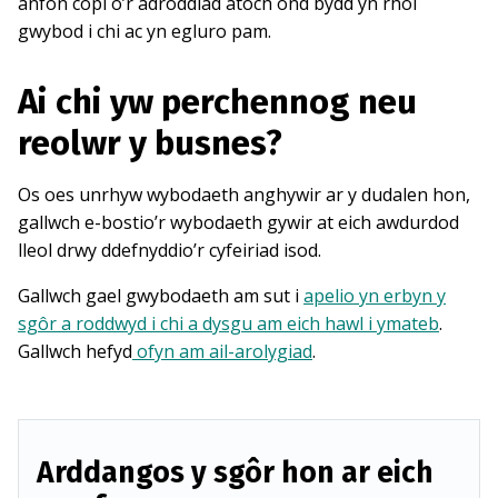
anfon copi o’r adroddiad atoch ond bydd yn rhoi
gwybod i chi ac yn egluro pam.
Ai chi yw perchennog neu
reolwr y busnes?
Os oes unrhyw wybodaeth anghywir ar y dudalen hon,
gallwch e-bostio’r wybodaeth gywir at eich awdurdod
lleol drwy ddefnyddio’r cyfeiriad isod.
Gallwch gael gwybodaeth am sut i
apelio yn erbyn y
sgôr a roddwyd i chi a dysgu am eich hawl i ymateb
.
Gallwch hefyd
ofyn am ail-arolygiad
.
Arddangos y sgôr hon ar eich