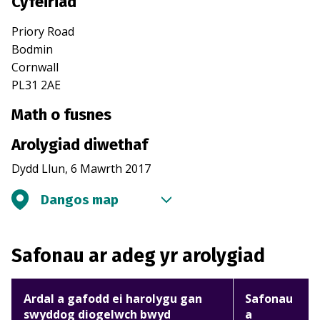
Cyfeiriad
Priory Road
Bodmin
Cornwall
PL31 2AE
Math o fusnes
Arolygiad diwethaf
Dydd Llun, 6 Mawrth 2017
Dangos map
Safonau ar adeg yr arolygiad
Ardal a gafodd ei harolygu gan
Safonau
swyddog diogelwch bwyd
a