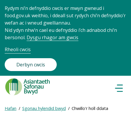
Rydym ni’n defnyddio cwcis er mwyn gwneud i
food.gov.uk weithio, i ddeall sut rydych chi’n defnyddio’r
wefan ac i wneud gwelliannau.
Nid ydyn nhw’n cael eu defnyddio i’ch adnabod chi’n
bersonol.
Dysgu rhagor am gwcis
Rheoli cwcis
Derbyn cwcis
Food
Standards
Dewisl
Llywio
Agency
-
Expand
Hafan
Sgoriau hylendid bwyd
Chwillo'r holl ddata
Frontpage
Breadcrumb
breadcrumb
navigation