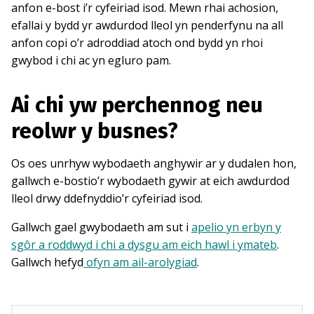
anfon e-bost i’r cyfeiriad isod. Mewn rhai achosion,
efallai y bydd yr awdurdod lleol yn penderfynu na all
anfon copi o’r adroddiad atoch ond bydd yn rhoi
gwybod i chi ac yn egluro pam.
Ai chi yw perchennog neu
reolwr y busnes?
Os oes unrhyw wybodaeth anghywir ar y dudalen hon,
gallwch e-bostio’r wybodaeth gywir at eich awdurdod
lleol drwy ddefnyddio’r cyfeiriad isod.
Gallwch gael gwybodaeth am sut i
apelio yn erbyn y
sgôr a roddwyd i chi a dysgu am eich hawl i ymateb
.
Gallwch hefyd
ofyn am ail-arolygiad
.