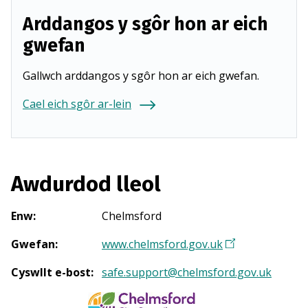
Arddangos y sgôr hon ar eich
gwefan
Gallwch arddangos y sgôr hon ar eich gwefan.
Cael eich sgôr ar-lein
Awdurdod lleol
Enw
:
Chelmsford
Gwefan
:
www.chelmsford.gov.uk
(
Y
Cyswllt e-bost
:
safe.support@chelmsford.gov.uk
n
a