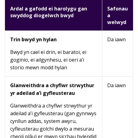
Ardal a gafodd ei harolygu gan
Safonau
swyddog diogelwch bwyd
a
welwyd
Trin bwyd yn hylan
Da iawn
Bwyd yn cael ei drin, ei baratoi, ei
goginio, ei ailgynhesu, ei oeri a’i
storio mewn modd hylan
Glanweithdra a chyflwr strwythur
Da iawn
yr adeilad a’i gyfleusterau
Glanweithdra a chyflwr strwythur yr
adeilad a’i gyfleusterau (gan gynnwys
cynllun addas, system awyru,
cyfleusterau golchi dwylo a mesurau
rheoli plâu) er mwyn sicrhau hylendid