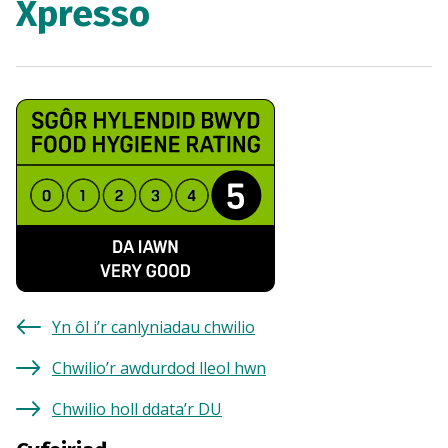
Xpresso
Yn ôl i’r canlyniadau chwilio
Chwilio’r awdurdod lleol hwn
Chwilio holl ddata’r DU