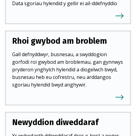
Data sgoriau hylendid y gellir ei ail-ddefnyddio
Rhoi gwybod am broblem
Gall defnyddwyr, busnesau, a swyddogion
gorfodi roi gwybod am broblemau, gan gynnwys
pryderon ynghylch hylendid a diogelwch bwyd,
busnesau heb eu cofrestru, neu arddangos
sgoriau hylendid bwyd anghywir.
Newyddion diweddaraf
Yr wybodaeth ddiweddaraf dros e-bost a neges