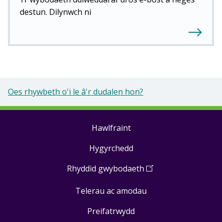
destun. Dilynwch ni
Oes rhywbeth o'i le â'r dudalen hon?
Hawlfraint
Footer
Hygyrchedd
links
Rhyddid gwybodaeth
(
Open
in
Telerau ac amodau
a
new
Preifatrwydd
window
)