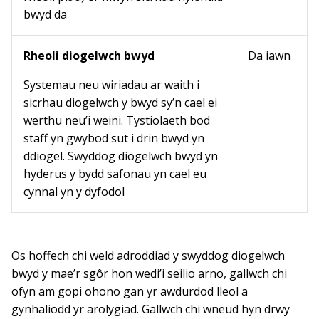
bwyd da
Rheoli diogelwch bwyd
Da iawn
Systemau neu wiriadau ar waith i
sicrhau diogelwch y bwyd sy’n cael ei
werthu neu’i weini. Tystiolaeth bod
staff yn gwybod sut i drin bwyd yn
ddiogel. Swyddog diogelwch bwyd yn
hyderus y bydd safonau yn cael eu
cynnal yn y dyfodol
Os hoffech chi weld adroddiad y swyddog diogelwch
bwyd y mae’r sgôr hon wedi’i seilio arno, gallwch chi
ofyn am gopi ohono gan yr awdurdod lleol a
gynhaliodd yr arolygiad. Gallwch chi wneud hyn drwy