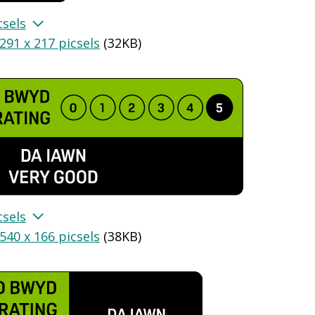
csels
291 x 217 picsels
(
32KB
)
csels
540 x 166 picsels
(
38KB
)