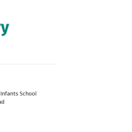
ry
 Infants School
ad