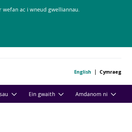
’r wefan ac i wneud gwelliannau.
English
Cymraeg
esau
Ein gwaith
Amdanom ni
r-lein