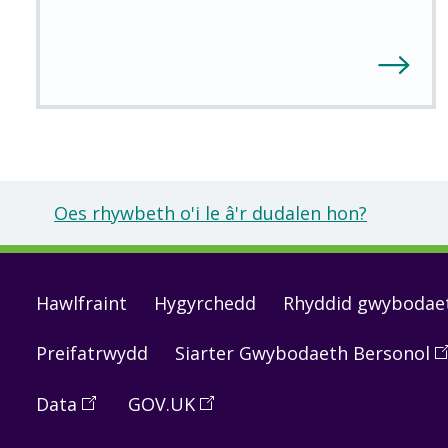
Oes rhywbeth o'i le â'r dudalen hon?
Footer
Hawlfraint
Hygyrchedd
Rhyddid gwybodae
links
Preifatrwydd
Siarter Gwybodaeth Bersonol
(
O
in
Data
(
Open
GOV.UK
(
Open
a
in
in
n