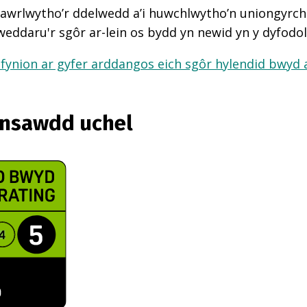
awrlwytho’r ddelwedd a’i huwchlwytho’n uniongyrcho
weddaru'r sgôr ar-lein os bydd yn newid yn y dyfodol
fynion ar gyfer arddangos eich sgôr hylendid bwyd ar
ansawdd uchel