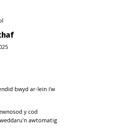
ol
thaf
025
ndid bwyd ar-lein i’w
mewnosod y cod
diweddaru’n awtomatig