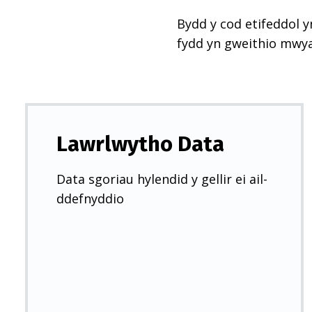
Bydd y cod etifeddol y
fydd yn gweithio mwy
Lawrlwytho Data
Data sgoriau hylendid y gellir ei ail-
ddefnyddio