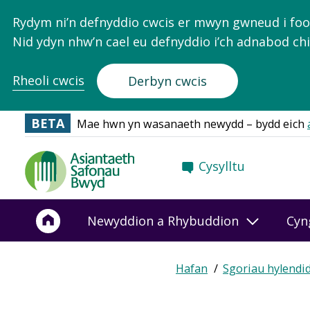
Rydym ni’n defnyddio cwcis er mwyn gwneud i food.
Nid ydyn nhw’n cael eu defnyddio i’ch adnabod chi
Rheoli cwcis
Derbyn cwcis
BETA
Mae hwn yn wasanaeth newydd – bydd eich
Food
Cysylltu
Standards
Agency
-
Newyddion a Rhybuddion
Cyn
Frontpage
Hafan
Sgoriau hylendi
Breadcrumb