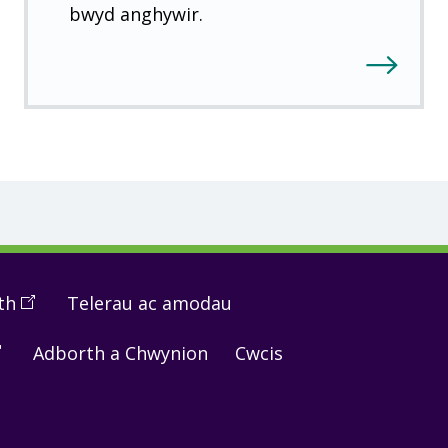
bwyd anghywir.
th
(
Open
Telerau ac amodau
in
pen
Adborth a Chwynion
Cwcis
a
new
window
)
ew