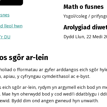
Math o fusnes
usnes
Ysgol/coleg / prifysg
d lleol hwn
Arolygiad diwe
Dydd Llun, 22 Medi 2
a’r DU
os sgôr ar-lein
oliad o fformatau ar gyfer arddangos eich sgôr hyle
 apiau, y cyfryngau cymdeithasol ac e-byst.
 eich sgôr ar-lein, rydym yn argymell eich bod yn 
d. Mae hyn oherwydd bod y cod wedi’i ddatblygu i d
newid. Bydd dim ond angen gwneud hyn unwaith.