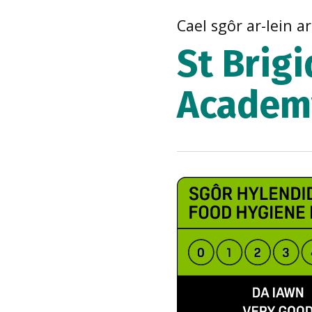
Cael sgôr ar-lein a
St Brigi
Academ