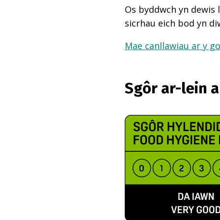
Os byddwch yn dewis l
sicrhau eich bod yn di
Mae canllawiau ar y go
Sgôr ar-lein 