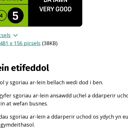
csels
481 x 156 picsels
(
38KB
)
ein etifeddol
l y sgoriau ar-lein bellach wedi dod i ben.
gyfer sgoriau ar-lein ansawdd uchel a ddarperir uch
ein at wefan busnes.
au sgoriau ar-lein a ddarperir uchod os ydych yn e
 gymdeithasol.