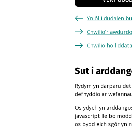
Yn ôl i dudalen b
Chwilio’r awdurdo
Chwilio holl ddat
Sut i arddang
Rydym yn darparu deth
defnyddio ar wefannau,
Os ydych yn arddangos
javascript lle bo mod
os bydd eich sgôr yn 