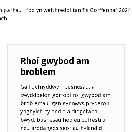
n parhau i fod yn weithredol tan fis Gorffennaf 2024.
ach.
Rhoi gwybod am
broblem
Gall defnyddwyr, busnesau, a
swyddogion gorfodi roi gwybod am
broblemau, gan gynnwys pryderon
ynghylch hylendid a diogelwch
bwyd, busnesau heb eu cofrestru,
neu arddangos sgoriau hylendid