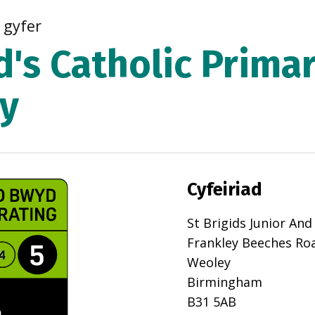
r gyfer
d's Catholic Prima
y
Cyfeiriad
St Brigids Junior And
Frankley Beeches Ro
Weoley
Birmingham
B31 5AB