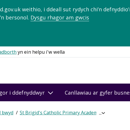
gov.uk weithio, i ddeall sut rydych chi’n defnyddio
’n bersonol.
Dysgu rhagor am gwcis
adborth
yn ein helpu i'w wella
gor i ddefnyddwyr
Canllawiau ar gyfer busn
d bwyd
St Brigid's Catholic Primary Academy
Cael sgôr a
Expand
breadcrumb
navigation