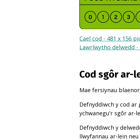
Cael cod - 481 x 156 pi
Lawrlwytho delwedd - 
Cod sgôr ar-l
Mae fersiynau blaenoro
Defnyddiwch y cod ar 
ychwanegu’r sgôr ar-l
Defnyddiwch y delwedd
llwyfannau ar-lein neu