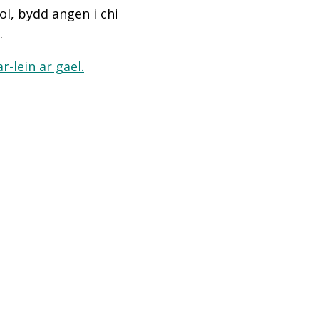
l, bydd angen i chi
.
-lein ar gael.