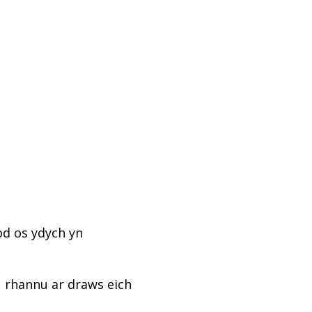
od os ydych yn
u rhannu ar draws eich