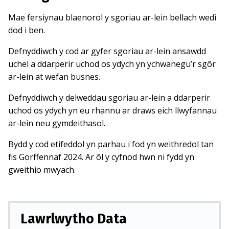
Mae fersiynau blaenorol y sgoriau ar-lein bellach wedi
dod i ben.
Defnyddiwch y cod ar gyfer sgoriau ar-lein ansawdd
uchel a ddarperir uchod os ydych yn ychwanegu’r sgôr
ar-lein at wefan busnes.
Defnyddiwch y delweddau sgoriau ar-lein a ddarperir
uchod os ydych yn eu rhannu ar draws eich llwyfannau
ar-lein neu gymdeithasol.
Bydd y cod etifeddol yn parhau i fod yn weithredol tan
fis Gorffennaf 2024. Ar ôl y cyfnod hwn ni fydd yn
gweithio mwyach.
Lawrlwytho Data