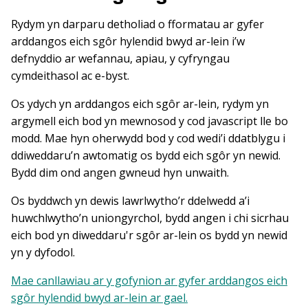
Rydym yn darparu detholiad o fformatau ar gyfer
arddangos eich sgôr hylendid bwyd ar-lein i’w
defnyddio ar wefannau, apiau, y cyfryngau
cymdeithasol ac e-byst.
Os ydych yn arddangos eich sgôr ar-lein, rydym yn
argymell eich bod yn mewnosod y cod javascript lle bo
modd. Mae hyn oherwydd bod y cod wedi’i ddatblygu i
ddiweddaru’n awtomatig os bydd eich sgôr yn newid.
Bydd dim ond angen gwneud hyn unwaith.
Os byddwch yn dewis lawrlwytho’r ddelwedd a’i
huwchlwytho’n uniongyrchol, bydd angen i chi sicrhau
eich bod yn diweddaru'r sgôr ar-lein os bydd yn newid
yn y dyfodol.
Mae canllawiau ar y gofynion ar gyfer arddangos eich
sgôr hylendid bwyd ar-lein ar gael.