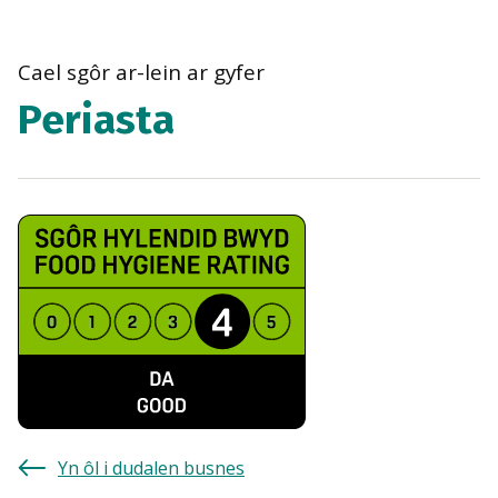
bre
navi
Cael sgôr ar-lein ar gyfer
Periasta
Yn ôl i dudalen busnes