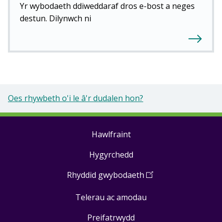
Yr wybodaeth ddiweddaraf dros e-bost a neges
destun. Dilynwch ni
Oes rhywbeth o'i le â'r dudalen hon?
Hawlfraint
Footer
Hygyrchedd
links
Rhyddid gwybodaeth
(
Open
in
Telerau ac amodau
a
new
Preifatrwydd