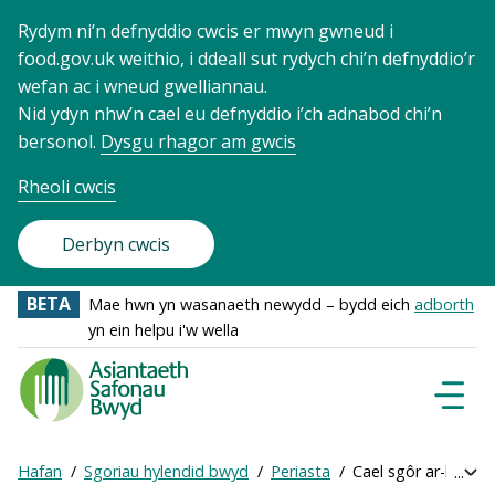
Rydym ni’n defnyddio cwcis er mwyn gwneud i
food.gov.uk weithio, i ddeall sut rydych chi’n defnyddio’r
wefan ac i wneud gwelliannau.
Nid ydyn nhw’n cael eu defnyddio i’ch adnabod chi’n
bersonol.
Dysgu rhagor am gwcis
Rheoli cwcis
Derbyn cwcis
BETA
Mae hwn yn wasanaeth newydd – bydd eich
adborth
yn ein helpu i'w wella
Food
Standards
Dewisl
Llywio
Agency
-
Hafan
Sgoriau hylendid bwyd
Periasta
Cael sgôr ar-lein
Exp
Frontpage
Breadcrumb