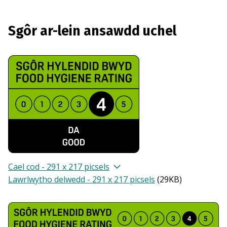
Sgôr ar-lein ansawdd uchel
Cael cod - 291 x 217 picsels
Lawrlwytho delwedd - 291 x 217 picsels
(
29KB
)