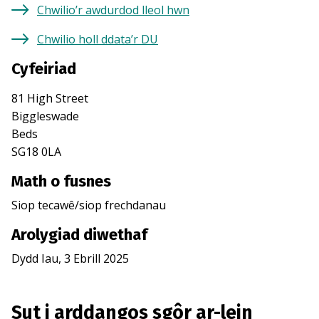
Chwilio’r awdurdod lleol hwn
Chwilio holl ddata’r DU
Cyfeiriad
81 High Street
Biggleswade
Beds
SG18 0LA
Math o fusnes
Siop tecawê/siop frechdanau
Arolygiad diwethaf
Dydd Iau, 3 Ebrill 2025
Sut i arddangos sgôr ar-lein