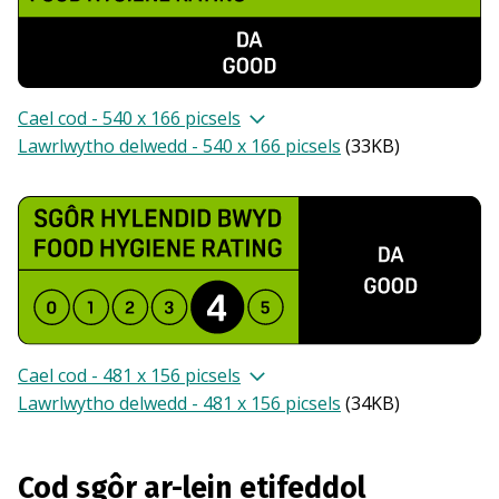
Cael cod - 540 x 166 picsels
Lawrlwytho delwedd - 540 x 166 picsels
(
33KB
)
Cael cod - 481 x 156 picsels
Lawrlwytho delwedd - 481 x 156 picsels
(
34KB
)
Cod sgôr ar-lein etifeddol