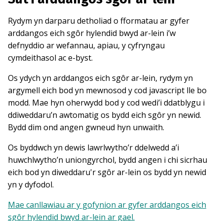
Rydym yn darparu detholiad o fformatau ar gyfer
arddangos eich sgôr hylendid bwyd ar-lein i’w
defnyddio ar wefannau, apiau, y cyfryngau
cymdeithasol ac e-byst.
Os ydych yn arddangos eich sgôr ar-lein, rydym yn
argymell eich bod yn mewnosod y cod javascript lle bo
modd. Mae hyn oherwydd bod y cod wedi’i ddatblygu i
ddiweddaru’n awtomatig os bydd eich sgôr yn newid.
Bydd dim ond angen gwneud hyn unwaith.
Os byddwch yn dewis lawrlwytho’r ddelwedd a’i
huwchlwytho’n uniongyrchol, bydd angen i chi sicrhau
eich bod yn diweddaru'r sgôr ar-lein os bydd yn newid
yn y dyfodol.
Mae canllawiau ar y gofynion ar gyfer arddangos eich
sgôr hylendid bwyd ar-lein ar gael.