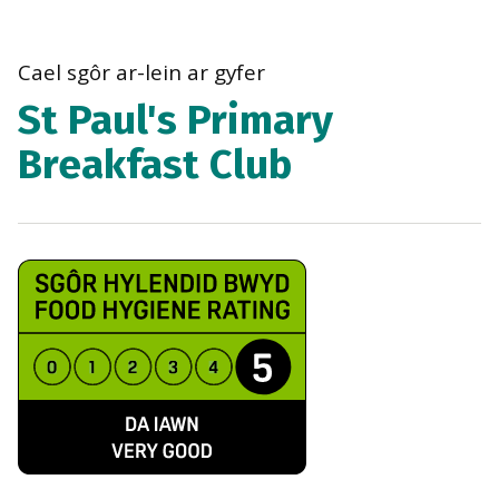
bre
navi
Cael sgôr ar-lein ar gyfer
St Paul's Primary
Breakfast Club