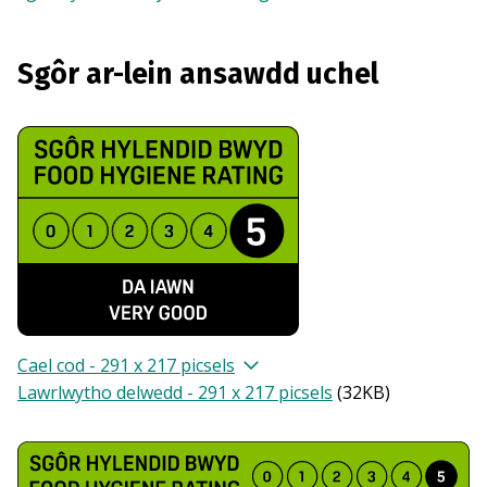
Sgôr ar-lein ansawdd uchel
Cael cod - 291 x 217 picsels
Lawrlwytho delwedd - 291 x 217 picsels
(
32KB
)