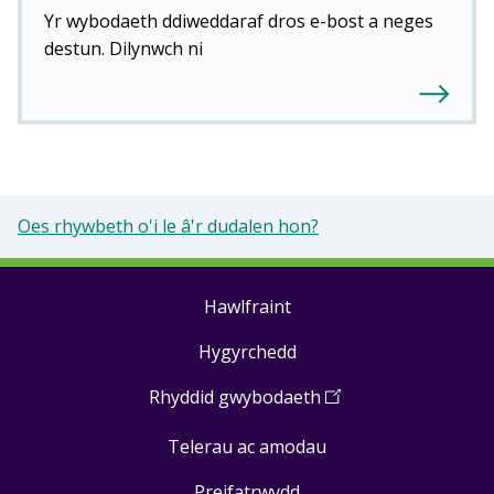
Yr wybodaeth ddiweddaraf dros e-bost a neges
destun. Dilynwch ni
Oes rhywbeth o'i le â'r dudalen hon?
Hawlfraint
Footer
Hygyrchedd
links
Rhyddid gwybodaeth
(
Open
in
Telerau ac amodau
a
new
Preifatrwydd