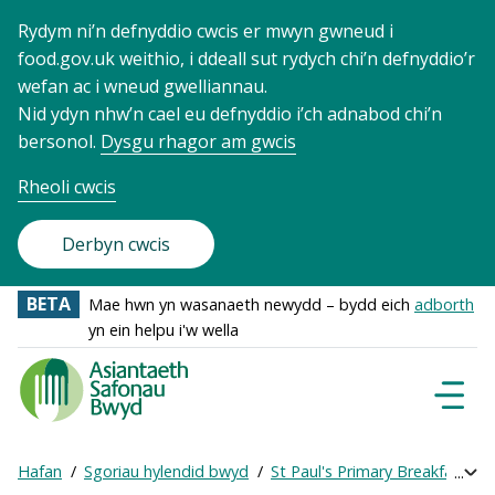
Rydym ni’n defnyddio cwcis er mwyn gwneud i
food.gov.uk weithio, i ddeall sut rydych chi’n defnyddio’r
wefan ac i wneud gwelliannau.
Nid ydyn nhw’n cael eu defnyddio i’ch adnabod chi’n
bersonol.
Dysgu rhagor am gwcis
Rheoli cwcis
Derbyn cwcis
BETA
Mae hwn yn wasanaeth newydd – bydd eich
adborth
yn ein helpu i'w wella
Food
Standards
Dewisl
Llywio
Agency
-
Hafan
Sgoriau hylendid bwyd
St Paul's Primary Breakfast Cl
Exp
Frontpage
Breadcrumb