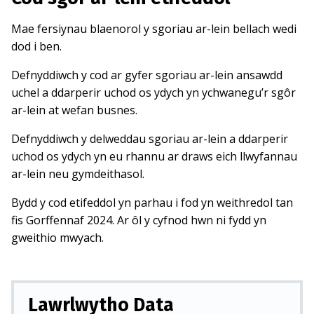
Mae fersiynau blaenorol y sgoriau ar-lein bellach wedi
dod i ben.
Defnyddiwch y cod ar gyfer sgoriau ar-lein ansawdd
uchel a ddarperir uchod os ydych yn ychwanegu’r sgôr
ar-lein at wefan busnes.
Defnyddiwch y delweddau sgoriau ar-lein a ddarperir
uchod os ydych yn eu rhannu ar draws eich llwyfannau
ar-lein neu gymdeithasol.
Bydd y cod etifeddol yn parhau i fod yn weithredol tan
fis Gorffennaf 2024. Ar ôl y cyfnod hwn ni fydd yn
gweithio mwyach.
Lawrlwytho Data