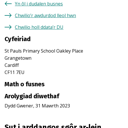
Yn ôl i dudalen busnes
Chwilio’r awdurdod lleol hwn
Chwilio holl ddata’r DU
Cyfeiriad
St Pauls Primary School Oakley Place
Grangetown
Cardiff
CF11 7EU
Math o fusnes
Arolygiad diwethaf
Dydd Gwener, 31 Mawrth 2023
Sut i arddangos sgôr ar-lein