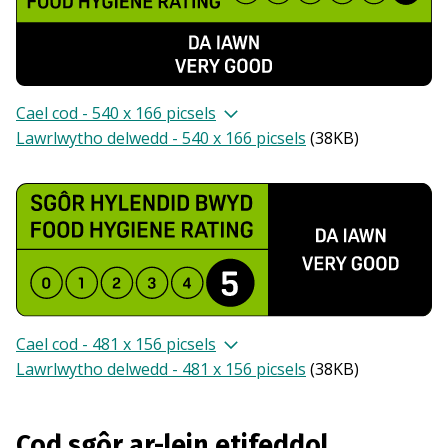
Cael cod - 540 x 166 picsels
Lawrlwytho delwedd - 540 x 166 picsels
(
38KB
)
Cael cod - 481 x 156 picsels
Lawrlwytho delwedd - 481 x 156 picsels
(
38KB
)
Cod sgôr ar-lein etifeddol