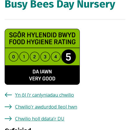
Busy Bees Day Nursery
Yn ôl i’r canlyniadau chwilio
Chwilio’r awdurdod lleol hwn
Chwilio holl ddata’r DU