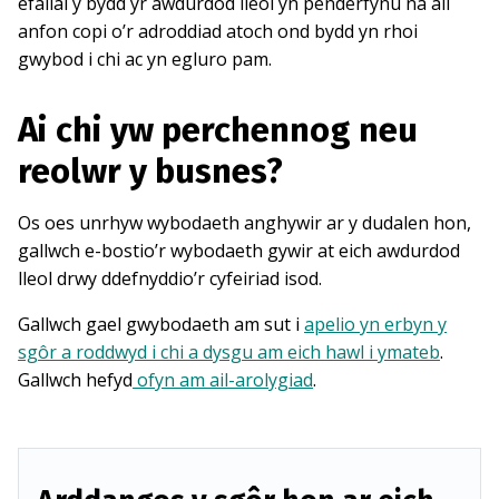
efallai y bydd yr awdurdod lleol yn penderfynu na all
anfon copi o’r adroddiad atoch ond bydd yn rhoi
gwybod i chi ac yn egluro pam.
Ai chi yw perchennog neu
reolwr y busnes?
Os oes unrhyw wybodaeth anghywir ar y dudalen hon,
gallwch e-bostio’r wybodaeth gywir at eich awdurdod
lleol drwy ddefnyddio’r cyfeiriad isod.
Gallwch gael gwybodaeth am sut i
apelio yn erbyn y
sgôr a roddwyd i chi a dysgu am eich hawl i ymateb
.
Gallwch hefyd
ofyn am ail-arolygiad
.