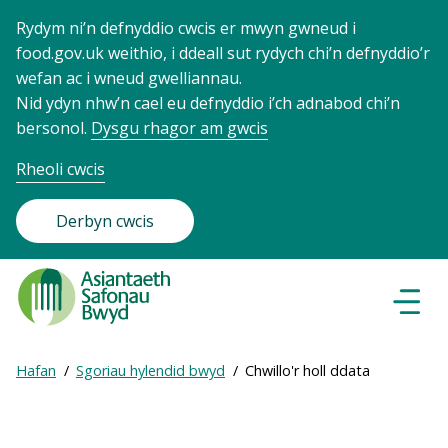
Rydym ni’n defnyddio cwcis er mwyn gwneud i
food.gov.uk weithio, i ddeall sut rydych chi’n defnyddio’r
wefan ac i wneud gwelliannau.
Nid ydyn nhw’n cael eu defnyddio i’ch adnabod chi’n
bersonol.
Dysgu rhagor am gwcis
Rheoli cwcis
Derbyn cwcis
Food
Standards
Dewisl
Llywio
Agency
-
Expand
Hafan
Sgoriau hylendid bwyd
Chwillo'r holl ddata
Frontpage
Breadcrumb
breadcrumb
navigation