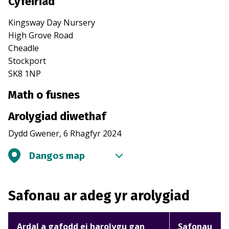
Cyfeiriad
Kingsway Day Nursery
High Grove Road
Cheadle
Stockport
SK8 1NP
Math o fusnes
Arolygiad diwethaf
Dydd Gwener, 6 Rhagfyr 2024
Dangos map
Safonau ar adeg yr arolygiad
Ardal a gafodd ei harolygu gan
Safonau