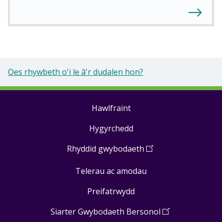
Oes rhywbeth o'i le â'r dudalen hon?
Hawlfraint
Footer
Hygyrchedd
links
Rhyddid gwybodaeth
(
Open
in
Telerau ac amodau
a
new
Preifatrwydd
window
)
Siarter Gwybodaeth Bersonol
(
Open