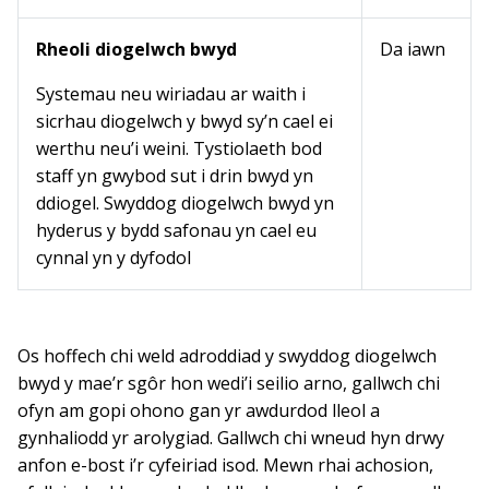
Rheoli diogelwch bwyd
Da iawn
Systemau neu wiriadau ar waith i
sicrhau diogelwch y bwyd sy’n cael ei
werthu neu’i weini. Tystiolaeth bod
staff yn gwybod sut i drin bwyd yn
ddiogel. Swyddog diogelwch bwyd yn
hyderus y bydd safonau yn cael eu
cynnal yn y dyfodol
Os hoffech chi weld adroddiad y swyddog diogelwch
bwyd y mae’r sgôr hon wedi’i seilio arno, gallwch chi
ofyn am gopi ohono gan yr awdurdod lleol a
gynhaliodd yr arolygiad. Gallwch chi wneud hyn drwy
anfon e-bost i’r cyfeiriad isod. Mewn rhai achosion,