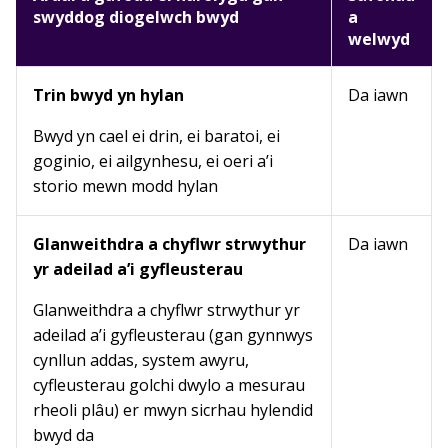
swyddog diogelwch bwyd
a
welwyd
Trin bwyd yn hylan
Da iawn
Bwyd yn cael ei drin, ei baratoi, ei
goginio, ei ailgynhesu, ei oeri a’i
storio mewn modd hylan
Glanweithdra a chyflwr strwythur
Da iawn
yr adeilad a’i gyfleusterau
Glanweithdra a chyflwr strwythur yr
adeilad a’i gyfleusterau (gan gynnwys
cynllun addas, system awyru,
cyfleusterau golchi dwylo a mesurau
rheoli plâu) er mwyn sicrhau hylendid
bwyd da