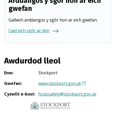
Arddangos y sgôr hon ar eich
gwefan
Gallwch arddangos y sgôr hon ar eich gwefan.
Cael eich sgôr ar-lein
Awdurdod lleol
Enw
:
Stockport
Gwefan
:
www.stockport.gov.uk
(
Y
Cyswllt e-bost
:
food.safety@stockport.gov.uk
n
a
g
o