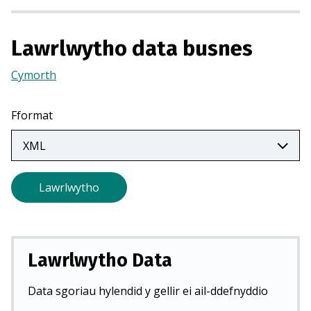
r
m
Lawrlwytho data busnes
e
w
Cymorth
(Yn
n
agor
t
mewn
Fformat
a
tab
b
newydd)
n
e
Lawrlwytho
w
y
d
d
Lawrlwytho Data
)
Data sgoriau hylendid y gellir ei ail-ddefnyddio