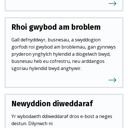
Rhoi gwybod am broblem
Gall defnyddwyr, busnesau, a swyddogion
gorfodi roi gwybod am broblemau, gan gynnwys
pryderon ynghylch hylendid a diogelwch bwyd,
busnesau heb eu cofrestru, neu arddangos
sgoriau hylendid bwyd anghywir.
Newyddion diweddaraf
Yr wybodaeth ddiweddaraf dros e-bost a neges
destun. Dilynwch ni