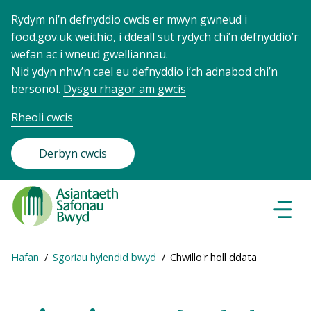
Rydym ni’n defnyddio cwcis er mwyn gwneud i
food.gov.uk weithio, i ddeall sut rydych chi’n defnyddio’r
wefan ac i wneud gwelliannau.
Nid ydyn nhw’n cael eu defnyddio i’ch adnabod chi’n
bersonol.
Dysgu rhagor am gwcis
Rheoli cwcis
Derbyn cwcis
Food
Standards
Dewisl
Llywio
Agency
-
Expand
Hafan
Sgoriau hylendid bwyd
Chwillo'r holl ddata
Frontpage
Breadcrumb
breadcrumb
navigation