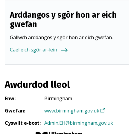
Arddangos y sgôr hon ar eich
gwefan
Gallwch arddangos y sgôr hon ar eich gwefan.
Cael eich sgôr ar-lein
Awdurdod lleol
Enw
:
Birmingham
Gwefan
:
www.birmingham.gov.uk
(
Y
Cyswllt e-bost
:
Admin.EH@birmingham.gov.uk
n
a