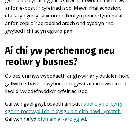
gynhaliodd yr arolygiad. Gallwch chi wneud hyn drwy
anfon e-bost i’r cyfeiriad isod. Mewn rhai achosion,
efallai y bydd yr awdurdod lleol yn penderfynu na all
anfon copi o’r adroddiad atoch ond bydd yn rhoi
gwybod i chi ac yn egluro pam.
Ai chi yw perchennog neu
reolwr y busnes?
Os oes unrhyw wybodaeth anghywir ar y dudalen hon,
gallwch e-bostio’r wybodaeth gywir at eich awdurdod
lleol drwy ddefnyddio’r cyfeiriad isod.
Gallwch gael gwybodaeth am sut i
apelio yn erbyn y
sgôr a roddwyd i chi a dysgu am eich hawl i ymateb
.
Gallwch hefyd
ofyn am ail-arolygiad
.