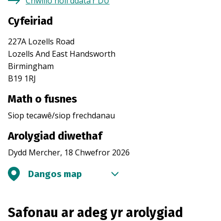
Chwilio holl ddata’r DU
Cyfeiriad
227A Lozells Road
Lozells And East Handsworth
Birmingham
B19 1RJ
Math o fusnes
Siop tecawê/siop frechdanau
Arolygiad diwethaf
Dydd Mercher, 18 Chwefror 2026
Dangos map
Safonau ar adeg yr arolygiad