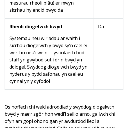
mesurau rheoli plâu) er mwyn
sicrhau hylendid bwyd da
Rheoli diogelwch bwyd
Da
Systemau neu wiriadau ar waith i
sicrhau diogelwch y bwyd sy’n cael ei
werthu neu’i weini. Tystiolaeth bod
staff yn gwybod sut i drin bwyd yn
ddiogel. Swyddog diogelwch bwyd yn
hyderus y bydd safonau yn cael eu
cynnal yn y dyfodol
Os hoffech chi weld adroddiad y swyddog diogelwch
bwyd y mae’r sgôr hon wedi’i seilio arno, gallwch chi
ofyn am gopi ohono gan yr awdurdod lleol a