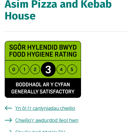
Asim Pizza and Kebab
House
Yn ôl i’r canlyniadau chwilio
Chwilio’r awdurdod lleol hwn