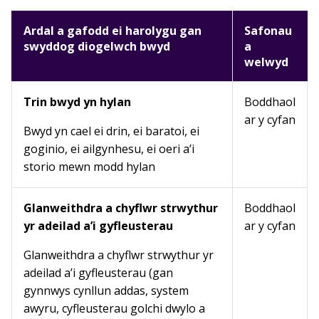
Ardal a gafodd ei harolygu gan
Safonau
swyddog diogelwch bwyd
a
welwyd
Trin bwyd yn hylan
Boddhaol
ar y cyfan
Bwyd yn cael ei drin, ei baratoi, ei
goginio, ei ailgynhesu, ei oeri a’i
storio mewn modd hylan
Glanweithdra a chyflwr strwythur
Boddhaol
yr adeilad a’i gyfleusterau
ar y cyfan
Glanweithdra a chyflwr strwythur yr
adeilad a’i gyfleusterau (gan
gynnwys cynllun addas, system
awyru, cyfleusterau golchi dwylo a