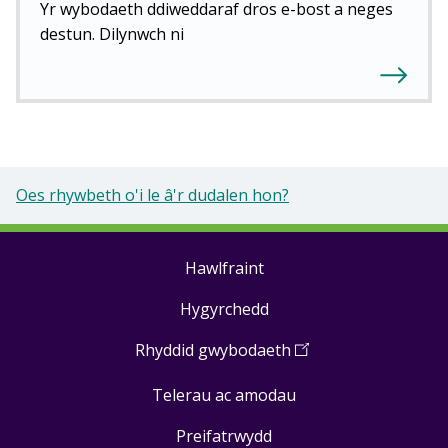
Yr wybodaeth ddiweddaraf dros e-bost a neges
destun. Dilynwch ni
Oes rhywbeth o'i le â'r dudalen hon?
Hawlfraint
Footer
Hygyrchedd
links
Rhyddid gwybodaeth
(
Open
in
Telerau ac amodau
a
new
Preifatrwydd