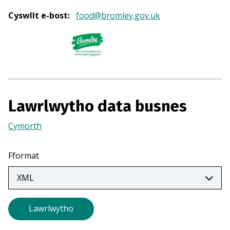
Y
Cyswllt e-bost
:
food@bromley.gov.uk
n
a
g
o
r
m
e
Lawrlwytho data busnes
w
n
Cymorth
(Yn
t
agor
a
mewn
Fformat
b
tab
n
newydd)
e
w
Lawrlwytho
y
d