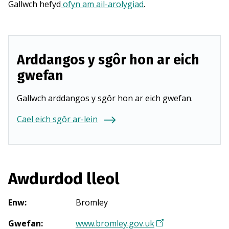
Gallwch hefyd
ofyn am ail-arolygiad
.
Arddangos y sgôr hon ar eich
gwefan
Gallwch arddangos y sgôr hon ar eich gwefan.
Cael eich sgôr ar-lein
Awdurdod lleol
Enw
:
Bromley
Gwefan
:
www.bromley.gov.uk
(