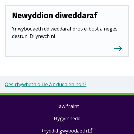
Newyddion diweddaraf
Yr wybodaeth ddiweddaraf dros e-bost a neges
destun. Dilynwch ni
Oes rhywbeth o'i le â'r dudalen hon?
Hawlfraint
Footer
Hygyrchedd
links
Rhyddid gwybodaeth
(
Open