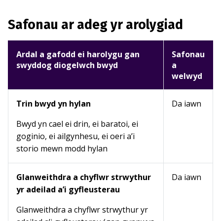
Safonau ar adeg yr arolygiad
Ardal a gafodd ei harolygu gan
Safonau
swyddog diogelwch bwyd
a
welwyd
Trin bwyd yn hylan
Da iawn
Bwyd yn cael ei drin, ei baratoi, ei
goginio, ei ailgynhesu, ei oeri a’i
storio mewn modd hylan
Glanweithdra a chyflwr strwythur
Da iawn
yr adeilad a’i gyfleusterau
Glanweithdra a chyflwr strwythur yr