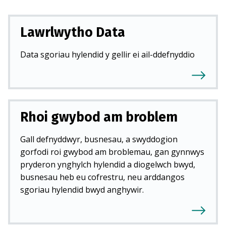
d
)
Lawrlwytho Data
Data sgoriau hylendid y gellir ei ail-ddefnyddio
Rhoi gwybod am broblem
Gall defnyddwyr, busnesau, a swyddogion
gorfodi roi gwybod am broblemau, gan gynnwys
pryderon ynghylch hylendid a diogelwch bwyd,
busnesau heb eu cofrestru, neu arddangos
sgoriau hylendid bwyd anghywir.