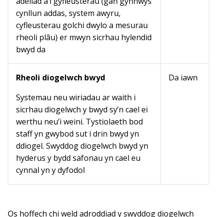
adeilad a’i gyfleusterau (gan gynnwys
cynllun addas, system awyru,
cyfleusterau golchi dwylo a mesurau
rheoli plâu) er mwyn sicrhau hylendid
bwyd da
Rheoli diogelwch bwyd
Da iawn
Systemau neu wiriadau ar waith i
sicrhau diogelwch y bwyd sy’n cael ei
werthu neu’i weini. Tystiolaeth bod
staff yn gwybod sut i drin bwyd yn
ddiogel. Swyddog diogelwch bwyd yn
hyderus y bydd safonau yn cael eu
cynnal yn y dyfodol
Os hoffech chi weld adroddiad y swyddog diogelwch