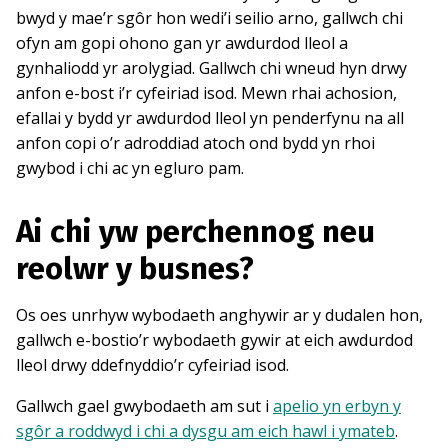
bwyd y mae’r sgôr hon wedi’i seilio arno, gallwch chi
ofyn am gopi ohono gan yr awdurdod lleol a
gynhaliodd yr arolygiad. Gallwch chi wneud hyn drwy
anfon e-bost i’r cyfeiriad isod. Mewn rhai achosion,
efallai y bydd yr awdurdod lleol yn penderfynu na all
anfon copi o’r adroddiad atoch ond bydd yn rhoi
gwybod i chi ac yn egluro pam.
Ai chi yw perchennog neu
reolwr y busnes?
Os oes unrhyw wybodaeth anghywir ar y dudalen hon,
gallwch e-bostio’r wybodaeth gywir at eich awdurdod
lleol drwy ddefnyddio’r cyfeiriad isod.
Gallwch gael gwybodaeth am sut i
apelio yn erbyn y
sgôr a roddwyd i chi a dysgu am eich hawl i ymateb
.