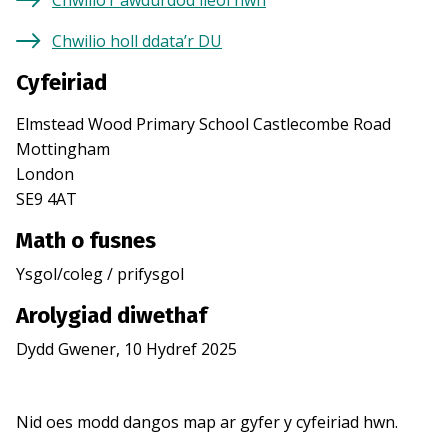
Chwilio’r awdurdod lleol hwn
Chwilio holl ddata’r DU
Cyfeiriad
Elmstead Wood Primary School Castlecombe Road
Mottingham
London
SE9 4AT
Math o fusnes
Ysgol/coleg / prifysgol
Arolygiad diwethaf
Dydd Gwener, 10 Hydref 2025
Nid oes modd dangos map ar gyfer y cyfeiriad hwn.