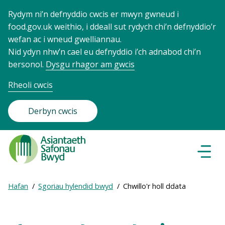
Rydym ni’n defnyddio cwcis er mwyn gwneud i
food.gov.uk weithio, i ddeall sut rydych chi’n defnyddio’r
wefan ac i wneud gwelliannau.
Nid ydyn nhw’n cael eu defnyddio i’ch adnabod chi’n
bersonol.
Dysgu rhagor am gwcis
Rheoli cwcis
Derbyn cwcis
Food
Standards
Dewisl
Llywio
Agency
-
Expand
Hafan
Sgoriau hylendid bwyd
Chwillo'r holl ddata
Frontpage
Breadcrumb
breadcrumb
navigation