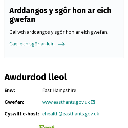
Arddangos y sgôr hon ar eich
gwefan
Gallwch arddangos y sgôr hon ar eich gwefan.
Cael eich sgôr ar-lein
Awdurdod lleol
Enw
:
East Hampshire
Gwefan
:
www.easthants.gov.uk
(
Y
Cyswllt e-bost
:
ehealth@easthants.gov.uk
n
a