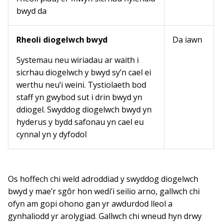
bwyd da
Rheoli diogelwch bwyd
Da iawn
Systemau neu wiriadau ar waith i
sicrhau diogelwch y bwyd sy’n cael ei
werthu neu’i weini. Tystiolaeth bod
staff yn gwybod sut i drin bwyd yn
ddiogel. Swyddog diogelwch bwyd yn
hyderus y bydd safonau yn cael eu
cynnal yn y dyfodol
Os hoffech chi weld adroddiad y swyddog diogelwch
bwyd y mae’r sgôr hon wedi’i seilio arno, gallwch chi
ofyn am gopi ohono gan yr awdurdod lleol a
gynhaliodd yr arolygiad. Gallwch chi wneud hyn drwy