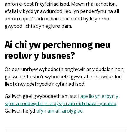
anfon e-bost i’r cyfeiriad isod. Mewn rhai achosion,
efallai y bydd yr awdurdod lleol yn penderfynu na all
anfon copi o’r adroddiad atoch ond bydd yn rhoi
gwybod i chi ac yn egluro pam.
Ai chi yw perchennog neu
reolwr y busnes?
Os oes unrhyw wybodaeth anghywir ar y dudalen hon,
gallwch e-bostio’r wybodaeth gywir at eich awdurdod
lleol drwy ddefnyddio’r cyfeiriad isod.
Gallwch gael gwybodaeth am sut i
apelio yn erbyn y
sgôr a roddwyd i chi a dysgu am eich hawl i ymateb
.
Gallwch hefyd
ofyn am ail-arolygiad
.