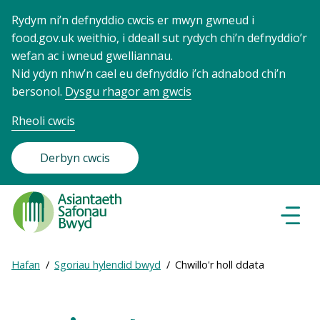
Rydym ni’n defnyddio cwcis er mwyn gwneud i
food.gov.uk weithio, i ddeall sut rydych chi’n defnyddio’r
wefan ac i wneud gwelliannau.
Nid ydyn nhw’n cael eu defnyddio i’ch adnabod chi’n
bersonol.
Dysgu rhagor am gwcis
Rheoli cwcis
Derbyn cwcis
Food
Standards
Dewisl
Llywio
Agency
-
Expand
Hafan
Sgoriau hylendid bwyd
Chwillo'r holl ddata
Frontpage
Breadcrumb
breadcrumb
navigation