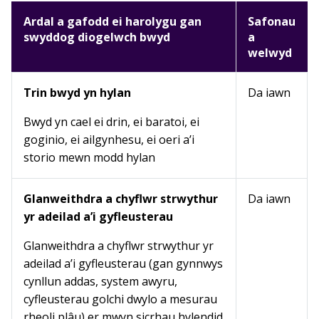
Ardal a gafodd ei harolygu gan
Safonau
swyddog diogelwch bwyd
a
welwyd
Trin bwyd yn hylan
Da iawn
Bwyd yn cael ei drin, ei baratoi, ei
goginio, ei ailgynhesu, ei oeri a’i
storio mewn modd hylan
Glanweithdra a chyflwr strwythur
Da iawn
yr adeilad a’i gyfleusterau
Glanweithdra a chyflwr strwythur yr
adeilad a’i gyfleusterau (gan gynnwys
cynllun addas, system awyru,
cyfleusterau golchi dwylo a mesurau
rheoli plâu) er mwyn sicrhau hylendid