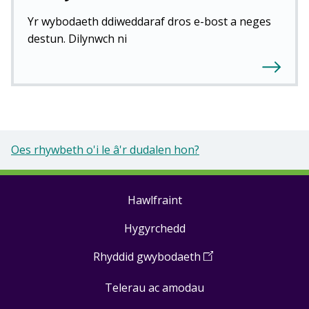
Yr wybodaeth ddiweddaraf dros e-bost a neges
destun. Dilynwch ni
Oes rhywbeth o'i le â'r dudalen hon?
Hawlfraint
Footer
Hygyrchedd
links
Rhyddid gwybodaeth
(
Open
in
Telerau ac amodau
a
new