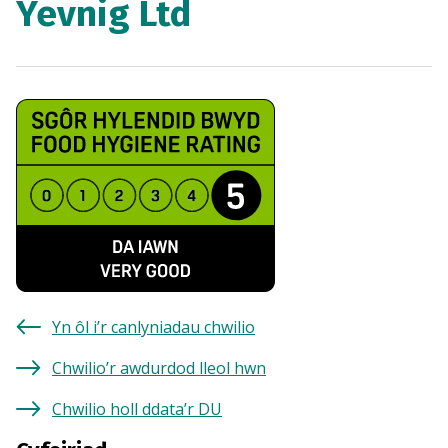
Yevnig Ltd
Yn ôl i’r canlyniadau chwilio
Chwilio’r awdurdod lleol hwn
Chwilio holl ddata’r DU