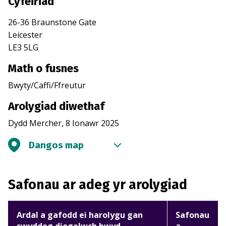
Cyfeiriad
26-36 Braunstone Gate
Leicester
LE3 5LG
Math o fusnes
Bwyty/Caffi/Ffreutur
Arolygiad diwethaf
Dydd Mercher, 8 Ionawr 2025
Dangos map
Safonau ar adeg yr arolygiad
Ardal a gafodd ei harolygu gan
Safonau