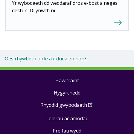
Yr wybodaeth ddiweddaraf dros e-bost a neges
destun. Dilynwch ni
Oes rhywbeth o'i le â'r dudalen hon?
Hawlfraint
Footer
Hygyrchedd
links
Rhyddid gwybodaeth
(
Open
in
Telerau ac amodau
a
new
Preifatrwydd