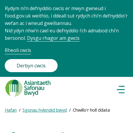
Rydym ni’n defnyddio cwcis er mwyn gwneud i
food.gov.uk weithio, i ddeall sut rydych chi’n defnyddio’r
wefan ac i wneud gwelliannau.
Nid ydyn nhw’n cael eu defnyddio i’ch adnabod chi’n
bersonol.
Dysgu rhagor am gwcis
Rheoli cwcis
Derbyn cwcis
Food
Standards
Dewisl
Llywio
Agency
-
Expand
Hafan
Sgoriau hylendid bwyd
Chwillo'r holl ddata
Frontpage
Breadcrumb
breadcrumb
navigation