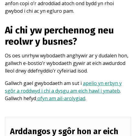
anfon copi o’r adroddiad atoch ond bydd yn rhoi
gwybod i chi ac yn egluro pam.
Ai chi yw perchennog neu
reolwr y busnes?
Os oes unrhyw wybodaeth anghywir ar y dudalen hon,
gallwch e-bostio’r wybodaeth gywir at eich awdurdod
lleol drwy ddefnyddio’r cyfeiriad isod.
Gallwch gael gwybodaeth am sut i
apelio yn erbyn y
sgôr a roddwyd i chi a dysgu am eich hawl i ymateb
.
Gallwch hefyd
ofyn am ail-arolygiad
.
Arddangos y sgôr hon ar eich