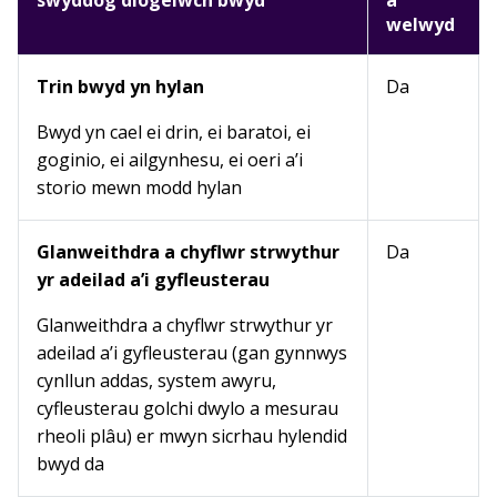
swyddog diogelwch bwyd
a
welwyd
Trin bwyd yn hylan
Da
Bwyd yn cael ei drin, ei baratoi, ei
goginio, ei ailgynhesu, ei oeri a’i
storio mewn modd hylan
Glanweithdra a chyflwr strwythur
Da
yr adeilad a’i gyfleusterau
Glanweithdra a chyflwr strwythur yr
adeilad a’i gyfleusterau (gan gynnwys
cynllun addas, system awyru,
cyfleusterau golchi dwylo a mesurau
rheoli plâu) er mwyn sicrhau hylendid
bwyd da