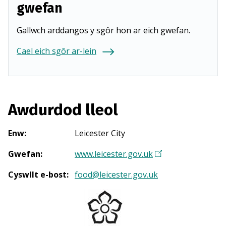
gwefan
Gallwch arddangos y sgôr hon ar eich gwefan.
Cael eich sgôr ar-lein
Awdurdod lleol
Enw
:
Leicester City
Gwefan
:
www.leicester.gov.uk
(
Y
Cyswllt e-bost
:
food@leicester.gov.uk
n
a
g
o