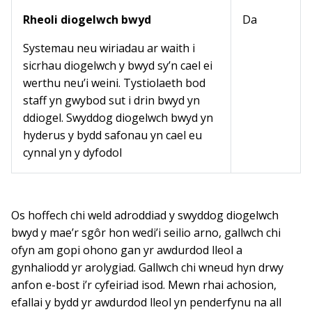
Rheoli diogelwch bwyd
Da
Systemau neu wiriadau ar waith i
sicrhau diogelwch y bwyd sy’n cael ei
werthu neu’i weini. Tystiolaeth bod
staff yn gwybod sut i drin bwyd yn
ddiogel. Swyddog diogelwch bwyd yn
hyderus y bydd safonau yn cael eu
cynnal yn y dyfodol
Os hoffech chi weld adroddiad y swyddog diogelwch
bwyd y mae’r sgôr hon wedi’i seilio arno, gallwch chi
ofyn am gopi ohono gan yr awdurdod lleol a
gynhaliodd yr arolygiad. Gallwch chi wneud hyn drwy
anfon e-bost i’r cyfeiriad isod. Mewn rhai achosion,
efallai y bydd yr awdurdod lleol yn penderfynu na all