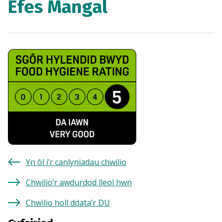
Efes Mangal
Yn ôl i’r canlyniadau chwilio
Chwilio’r awdurdod lleol hwn
Chwilio holl ddata’r DU