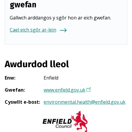
gwefan
Gallwch arddangos y sgôr hon ar eich gwefan.
Cael eich sgôr ar-lein
Awdurdod lleol
Enw
:
Enfield
Gwefan
:
www.enfield.gov.uk
(
Y
Cyswllt e-bost
:
environmental.health@enfield.gov.uk
n
a
g
o