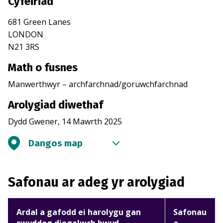
Cyfeiriad
681 Green Lanes
LONDON
N21 3RS
Math o fusnes
Manwerthwyr – archfarchnad/goruwchfarchnad
Arolygiad diwethaf
Dydd Gwener, 14 Mawrth 2025
Dangos map
Safonau ar adeg yr arolygiad
Ardal a gafodd ei harolygu gan
Safonau