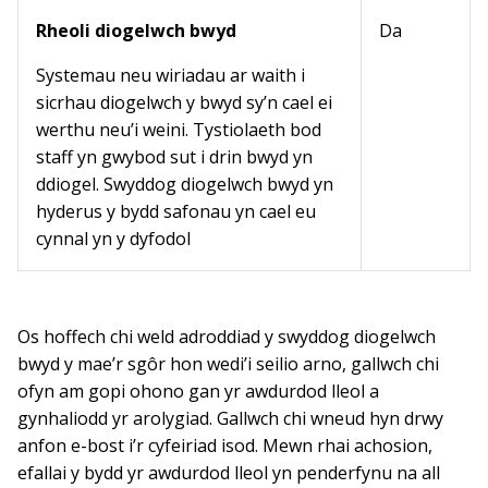
Rheoli diogelwch bwyd
Da
Systemau neu wiriadau ar waith i
sicrhau diogelwch y bwyd sy’n cael ei
werthu neu’i weini. Tystiolaeth bod
staff yn gwybod sut i drin bwyd yn
ddiogel. Swyddog diogelwch bwyd yn
hyderus y bydd safonau yn cael eu
cynnal yn y dyfodol
Os hoffech chi weld adroddiad y swyddog diogelwch
bwyd y mae’r sgôr hon wedi’i seilio arno, gallwch chi
ofyn am gopi ohono gan yr awdurdod lleol a
gynhaliodd yr arolygiad. Gallwch chi wneud hyn drwy
anfon e-bost i’r cyfeiriad isod. Mewn rhai achosion,
efallai y bydd yr awdurdod lleol yn penderfynu na all