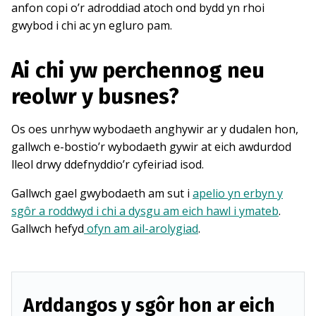
anfon copi o’r adroddiad atoch ond bydd yn rhoi
gwybod i chi ac yn egluro pam.
Ai chi yw perchennog neu
reolwr y busnes?
Os oes unrhyw wybodaeth anghywir ar y dudalen hon,
gallwch e-bostio’r wybodaeth gywir at eich awdurdod
lleol drwy ddefnyddio’r cyfeiriad isod.
Gallwch gael gwybodaeth am sut i
apelio yn erbyn y
sgôr a roddwyd i chi a dysgu am eich hawl i ymateb
.
Gallwch hefyd
ofyn am ail-arolygiad
.
Arddangos y sgôr hon ar eich