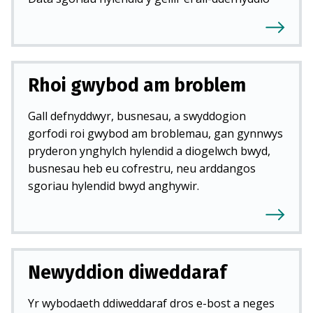
Rhoi gwybod am broblem
Gall defnyddwyr, busnesau, a swyddogion
gorfodi roi gwybod am broblemau, gan gynnwys
pryderon ynghylch hylendid a diogelwch bwyd,
busnesau heb eu cofrestru, neu arddangos
sgoriau hylendid bwyd anghywir.
Newyddion diweddaraf
Yr wybodaeth ddiweddaraf dros e-bost a neges