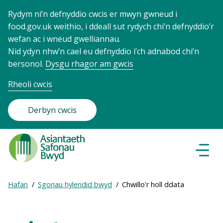
Rydym ni’n defnyddio cwcis er mwyn gwneud i
food.gov.uk weithio, i ddeall sut rydych chi’n defnyddio’r
wefan ac i wneud gwelliannau.
Nid ydyn nhw’n cael eu defnyddio i’ch adnabod chi’n
bersonol.
Dysgu rhagor am gwcis
Rheoli cwcis
Derbyn cwcis
Food
Standards
Dewisl
Llywio
Agency
-
Expand
Hafan
Sgoriau hylendid bwyd
Chwillo'r holl ddata
Frontpage
Breadcrumb
breadcrumb
navigation