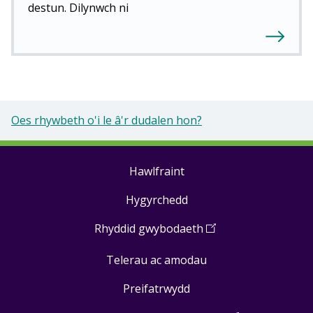
destun. Dilynwch ni
Oes rhywbeth o'i le â'r dudalen hon?
Hawlfraint
Footer
Hygyrchedd
links
Rhyddid gwybodaeth
(
Open
in
Telerau ac amodau
a
new
Preifatrwydd
window
)