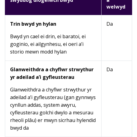
swyddog diogelwch bwyd
a
welwyd
Trin bwyd yn hylan
Da
Bwyd yn cael ei drin, ei baratoi, ei
goginio, ei ailgynhesu, ei oeri a’i
storio mewn modd hylan
Glanweithdra a chyflwr strwythur
Da
yr adeilad a’i gyfleusterau
Glanweithdra a chyflwr strwythur yr
adeilad a’i gyfleusterau (gan gynnwys
cynllun addas, system awyru,
cyfleusterau golchi dwylo a mesurau
rheoli plâu) er mwyn sicrhau hylendid
bwyd da