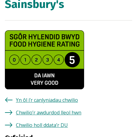
Sainsbury's
Yn ôl i’r canlyniadau chwilio
Chwilio’r awdurdod lleol hwn
Chwilio holl ddata’r DU